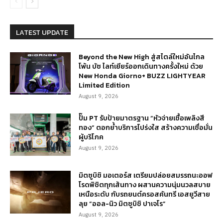
LATEST UPDATE
Beyond the New High สู่สไตล์ใหม่อันไกล
โพ้น บัซ ไลท์เยียร์ออกเดินทางครั้งใหม่ ด้วย
New Honda Giorno+ BUZZ LIGHTYEAR
Limited Edition
August 9, 2026
ปั๊ม PT รับป้ายมาตรฐาน “หัวจ่ายเชื้อเพลิงสี
ทอง” ตอกย้ำบริการโปร่งใส สร้างความเชื่อมั่น
ผู้บริโภค
August 9, 2026
มิตซูบิชิ มอเตอร์ส เตรียมปล่อยสมรรถนะออฟ
โรดพิชิตทุกเส้นทาง ผสานความนุ่มนวลสบาย
เหนือระดับ กับรถยนต์ครอสคันทรี เอสยูวีสาย
ลุย “ออล-นิว มิตซูบิชิ ปาเจโร”
August 9, 2026