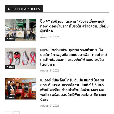
RELATED ARTICLES
ปั๊ม PT รับป้ายมาตรฐาน “หัวจ่ายเชื้อเพลิงสี
ทอง” ตอกย้ำบริการโปร่งใส สร้างความเชื่อมั่น
ผู้บริโภค
August 9, 2026
News
Nike เปิดตัว Nike Hybrid รองเท้าเทรนนิ่ง
ประสิทธิภาพสูงที่ออกแบบมาเพื่อ ตอบโจทย์
การฝึกซ้อมและการแข่งขันกีฬาแบบไฮบริด
โดยเฉพาะ
News
August 9, 2026
เมเจอร์ ซีนีเพล็กซ์ กรุ้ป จับมือ แมกซ์ โซลูชัน
ยกระดับประสบการณ์ความบันเทิงไร้เงินสด
เพิ่มฟีเจอร์ใหม่ชำระค่าตั๋วหนังผ่าน Max Me
Wallet พร้อมมอบสิทธิพิเศษแก่สมาชิก Max
News
Card
August 9, 2026