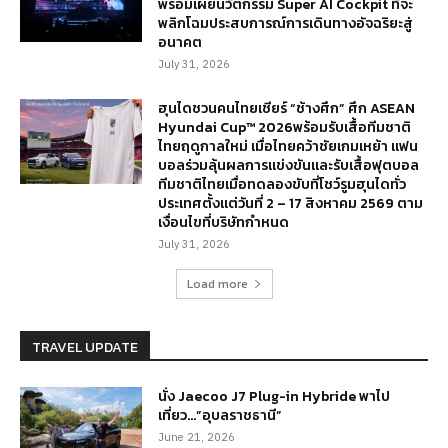
พร้อมเผยนวัตกรรม Super AI Cockpit ที่จะ
พลิกโฉมประสบการณ์การเดินทางอัจฉริยะสู่
อนาคต
July 31, 2026
ฮุนไดชวนคนไทยเชียร์ “ช้างศึก” ศึก ASEAN
Hyundai Cup™ 2026พร้อมรับเสื้อทีมชาติ
ไทยฤดูกาลใหม่ เมื่อไทยคว้าชัยเกมเหย้า แฟน
บอลร่วมลุ้นผลการแข่งขันและรับเสื้อฟุตบอล
ทีมชาติไทยเมื่อทดลองขับที่โชว์รูมฮุนไดทั่ว
ประเทศตั้งแต่วันที่ 2 – 17 สิงหาคม 2569 ตาม
เงื่อนไขที่บริษัทกำหนด
July 31, 2026
Load more
TRAVEL UPDATE
นั่ง Jaecoo J7 Plug-in Hybride พาไป
เที่ยว…”อุบลราชธานี”
June 21, 2026