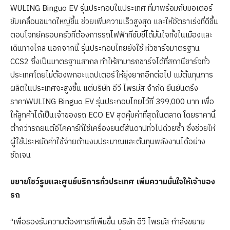
WULING Binguo EV รุ่นประกอบในประเทศ ที่มาพร้อมกับมอเตอร์
ขับเคลื่อนขนาดใหญ่ขึ้น ช่วยเพิ่มความเร็วสูงสุด และให้อัตราเร่งที่ดีขึ้น
ตอบโจทย์ครอบครัวที่ต้องการรถไฟฟ้าที่ขับขี่ได้มั่นใจทั้งในเมืองและ
เดินทางไกล นอกจากนี้ รุ่นประกอบไทยยังใช้ หัวชาร์จมาตรฐาน
CCS2 ซึ่งเป็นมาตรฐานสากล ทำให้สามารถชาร์จได้ที่สถานีชาร์จทั่ว
ประเทศโดยไม่ต้องพกอะแดปเตอร์ให้ยุ่งยากอีกต่อไป แม้ต้นทุนการ
ผลิตในประเทศจะสูงขึ้น แต่บริษัท อีวี ไพรมัส จำกัด ยืนยันตรึง
ราคาWULING Binguo EV รุ่นประกอบไทยไว้ที่ 399,000 บาท เพื่อ
ให้ลูกค้าได้เป็นเจ้าของรถ ECO EV สุดคุ้มค่าที่สุดในตลาด โดยราคานี้
ต่ำกว่ารถยนต์อีโคคาร์ที่ใช้เครื่องยนต์สันดาปทั่วไปด้วยซ้ำ ซึ่งช่วยให้
ผู้ใช้ประหยัดค่าใช้จ่ายด้านงบประมาณและต้นทุนพลังงานได้อย่าง
ชัดเจน
ขยายโชว์รูมและศูนย์บริการทั่วประเทศ เพิ่มความมั่นใจให้เจ้าของ
รถ
“เพื่อรองรับความต้องการที่เพิ่มขึ้น บริษัท อีวี ไพรมัส กำลังขยาย