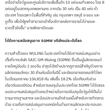
เครือข่ายโชว์รูมและศูนย์บริการเพิ่มขึ้นอีก 10 แห่งบนทำเลทอง โดย 8
แห่งอยู่ในเขตกรุงเทพมหานคร จากเดิม 30 แห่ง เป็น 40 แห่ง ทั่ว
ประเทศ โดยเฉพาะในพื้นที่สำคัญ เช่น กรุงเทพฯ ชลบุรี ระยอง และ
ภูเก็ต เพื่อให้ลูกค้าสามารถเข้าถึงบริการหลังการขายได้ง่ายและ
รวดเร็วยิ่งขึ้น” นายพิทยาเปิดเผย
ได้รับการสนับสนุนจาก
SGMW บริษัทแม่ระดับโลก
ความสำเร็จของ WULING ในประเทศไทยได้รับการสนับสนุนอย่าง
เต็มที่จากบริษัท SAIC-GM-Wuling (SGMW) ซึ่งเป็นผู้ผลิตรถยนต์
รายใหญ่อันดับ 2 ของจีน ล่าสุดได้สร้างปรากฏการณ์สำคัญด้วยการ
ผลิตรถยนต์ครบ 30 ล้านคันเมื่อต้นปีนี้ และมียอดขายรถยนต์ทั่วโลก
ในเดือนมกราคม 106,818 คัน เพิ่มขึ้น 18.2% เมื่อเทียบกับช่วง
เดียวกันของปีก่อน สำหรับการลงทุนในประเทศไทย SGMW ได้จัดสรร
งบประมาณสนับสนุนตัวแทนจำหน่ายในการปรับปรุงโชว์รูมให้เป็นไป
ตามมาตรฐานสากล และมีงบประมาณอีกส่วนหนึ่งสำหรับการทำตลาด
ด้วย รวมถึงการสนับสนุนทางเทคนิคในด้านการผลิตและประกอบรถ