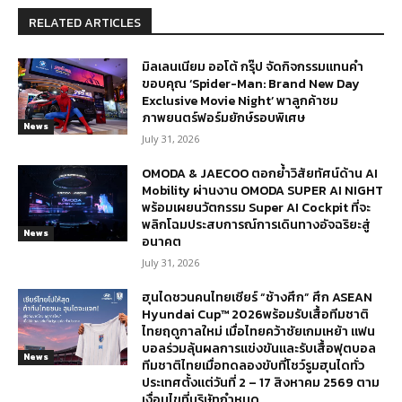
RELATED ARTICLES
มิลเลนเนียม ออโต้ กรุ๊ป จัดกิจกรรมแทนคำ
ขอบคุณ ‘Spider-Man: Brand New Day
Exclusive Movie Night’ พาลูกค้าชม
ภาพยนตร์ฟอร์มยักษ์รอบพิเศษ
News
July 31, 2026
OMODA & JAECOO ตอกย้ำวิสัยทัศน์ด้าน AI
Mobility ผ่านงาน OMODA SUPER AI NIGHT
พร้อมเผยนวัตกรรม Super AI Cockpit ที่จะ
พลิกโฉมประสบการณ์การเดินทางอัจฉริยะสู่
News
อนาคต
July 31, 2026
ฮุนไดชวนคนไทยเชียร์ “ช้างศึก” ศึก ASEAN
Hyundai Cup™ 2026พร้อมรับเสื้อทีมชาติ
ไทยฤดูกาลใหม่ เมื่อไทยคว้าชัยเกมเหย้า แฟน
บอลร่วมลุ้นผลการแข่งขันและรับเสื้อฟุตบอล
News
ทีมชาติไทยเมื่อทดลองขับที่โชว์รูมฮุนไดทั่ว
ประเทศตั้งแต่วันที่ 2 – 17 สิงหาคม 2569 ตาม
เงื่อนไขที่บริษัทกำหนด