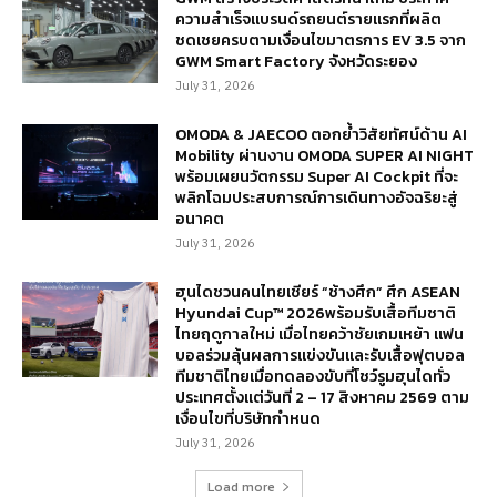
ความสำเร็จแบรนด์รถยนต์รายแรกที่ผลิต
ชดเชยครบตามเงื่อนไขมาตรการ EV 3.5 จาก
GWM Smart Factory จังหวัดระยอง
July 31, 2026
OMODA & JAECOO ตอกย้ำวิสัยทัศน์ด้าน AI
Mobility ผ่านงาน OMODA SUPER AI NIGHT
พร้อมเผยนวัตกรรม Super AI Cockpit ที่จะ
พลิกโฉมประสบการณ์การเดินทางอัจฉริยะสู่
อนาคต
July 31, 2026
ฮุนไดชวนคนไทยเชียร์ “ช้างศึก” ศึก ASEAN
Hyundai Cup™ 2026พร้อมรับเสื้อทีมชาติ
ไทยฤดูกาลใหม่ เมื่อไทยคว้าชัยเกมเหย้า แฟน
บอลร่วมลุ้นผลการแข่งขันและรับเสื้อฟุตบอล
ทีมชาติไทยเมื่อทดลองขับที่โชว์รูมฮุนไดทั่ว
ประเทศตั้งแต่วันที่ 2 – 17 สิงหาคม 2569 ตาม
เงื่อนไขที่บริษัทกำหนด
July 31, 2026
Load more