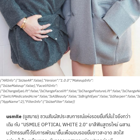
{"ARInfo":{"IsUseAR":false},"Version":"1.0.0","MakeupInfo":
{"IsUseMakeup":false},"FaceliftInfo":
{"IsChangeEyeLift":false,"IsChangeFacelift":false,"IsChangePostureLift":false,"IsChange
{"SwitchMedicatedAcne":false,"IsAIBeauty":false,"IsBrightEyes":false,"IsSharpen":false,"I
{"AppName":2},"FilterInfo":{"IsUseFilter":false}}
usmile
(ยูสมาย) ชวนสัมผัสประสบการณ์แห่งรอยยิ้มที่มั่นใจยิ่งกว่า
เดิม กับ “USMILE OPTICAL WHITE 2.0” ยาสีฟันสูตรใหม่ ผสาน
นวัตกรรมที่ได้รับการพัฒนาขึ้นเพื่อมอบรอยยิ้มขาวสะอาด สดใส