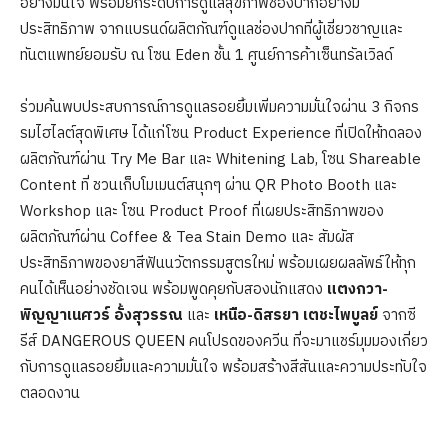
อย่างมั่นใจ พร้อมยกระดับการดูแลสุขภาพช่องปากอย่างมี
ประสิทธิภาพ จากแบรนด์ผลิตภัณฑ์ดูแลช่องปากที่ผู้เชี่ยวชาญและ
ทันตแพทย์ยอมรับ ณ โซน Eden ชั้น 1 ศูนย์การค้าเซ็นทรัลเวิลด์
ร่วมค้นพบประสบการณ์การดูแลรอยยิ้มเพิ่มความมั่นใจผ่าน 3 กิจกร
รมไฮไลต์สุดพิเศษ ได้แก่โซน Product Experience ที่เปิดให้ทดลอง
ผลิตภัณฑ์ผ่าน Try Me Bar และ Whitening Lab, โซน Shareable
Content ที่ ชวนเก็บโมเมนต์สนุกๆ ผ่าน QR Photo Booth และ
Workshop และ โซน Product Proof ที่เผยประสิทธิภาพของ
ผลิตภัณฑ์ผ่าน Coffee & Tea Stain Demo และ สัมผัส
ประสิทธิภาพของยาสีฟันนวัตกรรมสูตรใหม่ พร้อมเผยผลลัพธ์ให้ทุก
คนได้เห็นอย่างชัดเจน พร้อมพูดคุยกับสองนักแสดง
แตงกวา-
พิญญาเนศวร์ อั้งสุวรรณ
และ
เหนือ-ดิสรยา เตชะไพบูลย์
จากซี
รีส์ DANGEROUS QUEEN คนโปรดของควีน ที่จะมาแชร์มุมมองเกี่ยว
กับการดูแลรอยยิ้มและความมั่นใจ พร้อมสร้างสีสันและความประทับใจ
ตลอดงาน