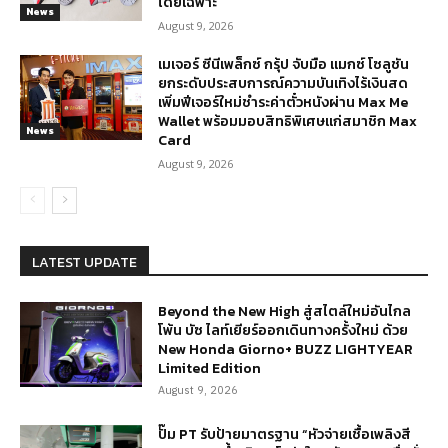
โดยเฉพาะ
News
August 9, 2026
เมเจอร์ ซีนีเพล็กซ์ กรุ้ป จับมือ แมกซ์ โซลูชัน
ยกระดับประสบการณ์ความบันเทิงไร้เงินสด
เพิ่มฟีเจอร์ใหม่ชำระค่าตั๋วหนังผ่าน Max Me
Wallet พร้อมมอบสิทธิพิเศษแก่สมาชิก Max
News
Card
August 9, 2026
LATEST UPDATE
Beyond the New High สู่สไตล์ใหม่อันไกล
โพ้น บัซ ไลท์เยียร์ออกเดินทางครั้งใหม่ ด้วย
New Honda Giorno+ BUZZ LIGHTYEAR
Limited Edition
August 9, 2026
ปั๊ม PT รับป้ายมาตรฐาน “หัวจ่ายเชื้อเพลิงสี