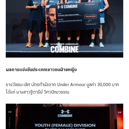
ผลการแข่งขันประเภทเยาวชนฝ่ายหญิง
รางวัลชนะเลิศ บัตรกำนัลจาก Under Armour มูลค่า 30,000 บาท
ได้แก่ นางสาวฐิตารีย์ วิศวปัทมวรรณ