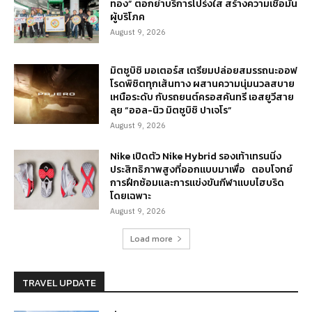
ทอง” ตอกย้ำบริการโปร่งใส สร้างความเชื่อมั่น
ผู้บริโภค
August 9, 2026
มิตซูบิชิ มอเตอร์ส เตรียมปล่อยสมรรถนะออฟ
โรดพิชิตทุกเส้นทาง ผสานความนุ่มนวลสบาย
เหนือระดับ กับรถยนต์ครอสคันทรี เอสยูวีสาย
ลุย “ออล-นิว มิตซูบิชิ ปาเจโร”
August 9, 2026
Nike เปิดตัว Nike Hybrid รองเท้าเทรนนิ่ง
ประสิทธิภาพสูงที่ออกแบบมาเพื่อ ตอบโจทย์
การฝึกซ้อมและการแข่งขันกีฬาแบบไฮบริด
โดยเฉพาะ
August 9, 2026
Load more
TRAVEL UPDATE