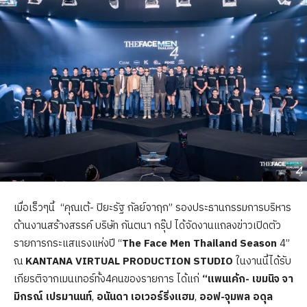
เมื่อเร็วๆนี้ “คุณเต้- ปิยะรัฐ กัลย์จาฤก” รองประธานกรรมการบริหาร
ด้านงานสร้างสรรค์ บริษัท กันตนา กรุ๊ป ได้จัดงานแถลงข่าวเปิดตัว
รายการกระแสแรงแห่งปี “
The Face Men Thailand Season
4”
ณ
KANTANA VIRTUAL PRODUCTION STUDIO
ในงานนี้ได้รับ
เกียรติจากเมนเทอร์ทั้ง4คนของรายการ ได้แก่
“แพนเค้ก- เขมนิจ จา
มิกรณ์ เปรมานนท์
,
อนันดา เอเวอร์ริ่งแฮม
,
ออฟ-จุมพล อดุล