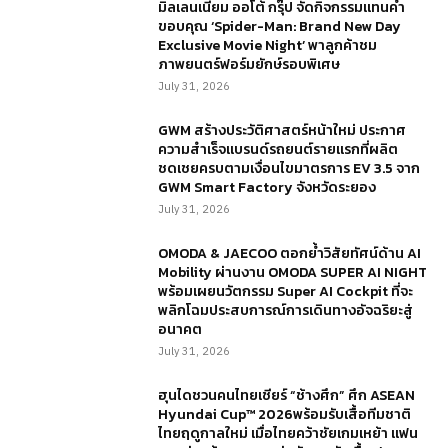
มิลเลนเนียม ออโต้ กรุ๊ป จัดกิจกรรมแทนคำ
ขอบคุณ ‘Spider-Man: Brand New Day
Exclusive Movie Night’ พาลูกค้าชม
ภาพยนตร์ฟอร์มยักษ์รอบพิเศษ
July 31, 2026
GWM สร้างประวัติศาสตร์หน้าใหม่ ประกาศ
ความสำเร็จแบรนด์รถยนต์รายแรกที่ผลิต
ชดเชยครบตามเงื่อนไขมาตรการ EV 3.5 จาก
GWM Smart Factory จังหวัดระยอง
July 31, 2026
OMODA & JAECOO ตอกย้ำวิสัยทัศน์ด้าน AI
Mobility ผ่านงาน OMODA SUPER AI NIGHT
พร้อมเผยนวัตกรรม Super AI Cockpit ที่จะ
พลิกโฉมประสบการณ์การเดินทางอัจฉริยะสู่
อนาคต
July 31, 2026
ฮุนไดชวนคนไทยเชียร์ “ช้างศึก” ศึก ASEAN
Hyundai Cup™ 2026พร้อมรับเสื้อทีมชาติ
ไทยฤดูกาลใหม่ เมื่อไทยคว้าชัยเกมเหย้า แฟน