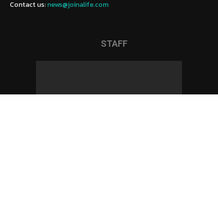
Contact us:
news@joinalife.com
STAFF
© 2023
Joinalifethailand
. All rights reserved. Design & Developed By :
R
Web Design