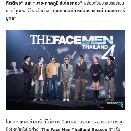
กิตติพร” และ “มาย-ภาคภูมิ ร่มไทรทอง”
พร้อมด้วยมาสเตอร์เมน
เทอร์สุดเซอร์ไพรส์อย่าง
“คุณชายอดัม หม่อมราชวงศ์ เฉลิมชาตรี
ยุคล”
โดยการแถลงข่าวครั้งนี้ได้มีการเปิดตัวอย่างรายการ ของรายการสุด
ยิ่งใหญ่แห่งปีอย่าง “
The Face Men Thailand Season
4
” เริ่ม