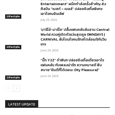
Entertainment” ผนึกกำลังครั้งสำคัญ ส่ง
ศิลปิน “เบสท์ – เบลล์” ปล่อยซิงเกิ้ลพิเศษ
เอาใจคนอินเลิฟ
Lifestyle
July 23, 2026
‘มาริโอ้-มาร์โค’ ปลื้มแฟนคลับล้นลาน Central
World ควงคู่เปิดตัวแว่นสุดคูล OWNDAYS |
CARNIVAL ลั่นโดนใจคนรักสไตล์อเมริกันวิน
เทจ
Lifestyle
June 24, 2026
“บิ๊ก Y2Z” ทำฟิน!! ปล่อยซิงเกิ้ลเดี่ยวเอาใจ
แฟนคลับ กับเพลงน่ารัก ความหมายดี ฟัง
สบาย“ยินดีที่ได้เจอนะ (My Pleasure)”
June 24, 2026
Lifestyle
LATEST UPDATE