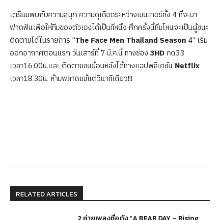
เตรียมพบกับความสนุก ความดุเดือดระหว่างเมนเทอร์ทั้ง 4 ที่จะมา
ฟาดฟันเพื่อให้ทีมของตัวเองได้เป็นที่หนึ่ง ศึกครั้งนี้ทีมไหนจะเป็นผู้ชนะ
ติดตามได้ในรายการ “
The Face Men Thailand Season
4” เริ่ม
ออกอากาศตอนแรก วันเสาร์ที่ 7 มี.ค.นี้ ทางช่อง
3HD
กด33
เวลา16.00น.และ ติดตามชมย้อนหลังได้ทางแอปพลิเคชัน
Netflix
เวลา18.30น. ห้ามพลาดแม้แต่วินาทีเดียว
!!
RELATED ARTICLES
2 ค่ายเพลงชื่อดัง “A BEAR DAY – Rising