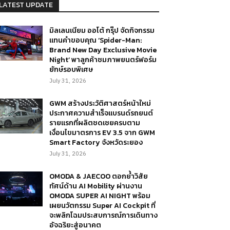
LATEST UPDATE
มิลเลนเนียม ออโต้ กรุ๊ป จัดกิจกรรม
แทนคำขอบคุณ ‘Spider-Man:
Brand New Day Exclusive Movie
Night’ พาลูกค้าชมภาพยนตร์ฟอร์ม
ยักษ์รอบพิเศษ
July 31, 2026
GWM สร้างประวัติศาสตร์หน้าใหม่
ประกาศความสำเร็จแบรนด์รถยนต์
รายแรกที่ผลิตชดเชยครบตาม
เงื่อนไขมาตรการ EV 3.5 จาก GWM
Smart Factory จังหวัดระยอง
July 31, 2026
OMODA & JAECOO ตอกย้ำวิสัย
ทัศน์ด้าน AI Mobility ผ่านงาน
OMODA SUPER AI NIGHT พร้อม
เผยนวัตกรรม Super AI Cockpit ที่
จะพลิกโฉมประสบการณ์การเดินทาง
อัจฉริยะสู่อนาคต