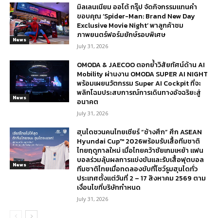
มิลเลนเนียม ออโต้ กรุ๊ป จัดกิจกรรมแทนคำ
ขอบคุณ ‘Spider-Man: Brand New Day
Exclusive Movie Night’ พาลูกค้าชม
ภาพยนตร์ฟอร์มยักษ์รอบพิเศษ
News
July 31, 2026
OMODA & JAECOO ตอกย้ำวิสัยทัศน์ด้าน AI
Mobility ผ่านงาน OMODA SUPER AI NIGHT
พร้อมเผยนวัตกรรม Super AI Cockpit ที่จะ
พลิกโฉมประสบการณ์การเดินทางอัจฉริยะสู่
News
อนาคต
July 31, 2026
ฮุนไดชวนคนไทยเชียร์ “ช้างศึก” ศึก ASEAN
Hyundai Cup™ 2026พร้อมรับเสื้อทีมชาติ
ไทยฤดูกาลใหม่ เมื่อไทยคว้าชัยเกมเหย้า แฟน
บอลร่วมลุ้นผลการแข่งขันและรับเสื้อฟุตบอล
News
ทีมชาติไทยเมื่อทดลองขับที่โชว์รูมฮุนไดทั่ว
ประเทศตั้งแต่วันที่ 2 – 17 สิงหาคม 2569 ตาม
เงื่อนไขที่บริษัทกำหนด
July 31, 2026