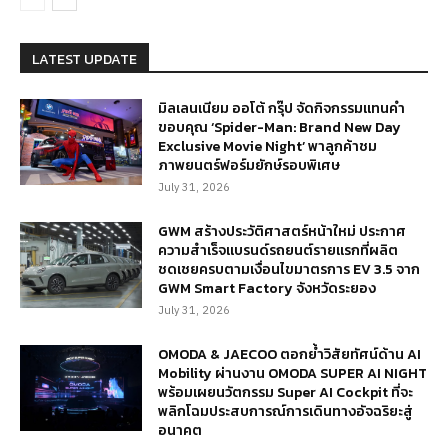
LATEST UPDATE
มิลเลนเนียม ออโต้ กรุ๊ป จัดกิจกรรมแทนคำ
ขอบคุณ ‘Spider-Man: Brand New Day
Exclusive Movie Night’ พาลูกค้าชม
ภาพยนตร์ฟอร์มยักษ์รอบพิเศษ
July 31, 2026
GWM สร้างประวัติศาสตร์หน้าใหม่ ประกาศ
ความสำเร็จแบรนด์รถยนต์รายแรกที่ผลิต
ชดเชยครบตามเงื่อนไขมาตรการ EV 3.5 จาก
GWM Smart Factory จังหวัดระยอง
July 31, 2026
OMODA & JAECOO ตอกย้ำวิสัยทัศน์ด้าน AI
Mobility ผ่านงาน OMODA SUPER AI NIGHT
พร้อมเผยนวัตกรรม Super AI Cockpit ที่จะ
พลิกโฉมประสบการณ์การเดินทางอัจฉริยะสู่
อนาคต