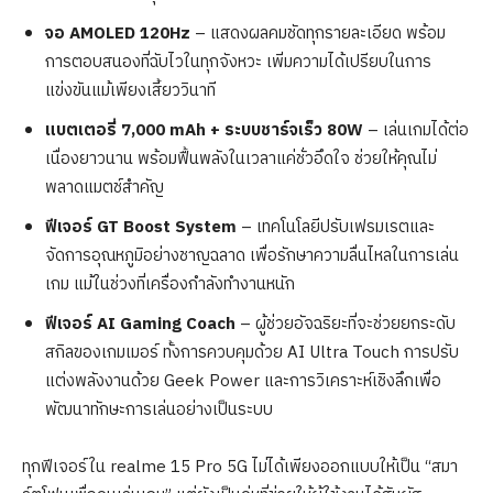
จอ
AMOLED 120Hz
– แสดงผลคมชัดทุกรายละเอียด พร้อม
การตอบสนองที่ฉับไวในทุกจังหวะ เพิ่มความได้เปรียบในการ
แข่งขันแม้เพียงเสี้ยววินาที
แบตเตอรี่
7,000 mAh +
ระบบชาร์จเร็ว
80W
– เล่นเกมได้ต่อ
เนื่องยาวนาน พร้อมฟื้นพลังในเวลาแค่ชั่วอึดใจ ช่วยให้คุณไม่
พลาดแมตช์สำคัญ
ฟีเจอร์
GT Boost System
– เทคโนโลยีปรับเฟรมเรตและ
จัดการอุณหภูมิอย่างชาญฉลาด เพื่อรักษาความลื่นไหลในการเล่น
เกม แม้ในช่วงที่เครื่องกำลังทำงานหนัก
ฟีเจอร์
AI Gaming Coach
– ผู้ช่วยอัจฉริยะที่จะช่วยยกระดับ
สกิลของเกมเมอร์ ทั้งการควบคุมด้วย AI Ultra Touch การปรับ
แต่งพลังงานด้วย Geek Power และการวิเคราะห์เชิงลึกเพื่อ
พัฒนาทักษะการเล่นอย่างเป็นระบบ
ทุกฟีเจอร์ใน realme 15 Pro 5G ไม่ได้เพียงออกแบบให้เป็น “สมา