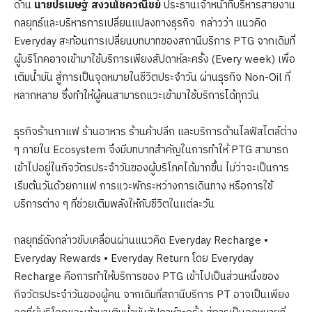
ด้าน
นายปรเมษฐ์ สงวนโชควณิชย์
ประธานเจ้าหน้าที่บริหารสายงาน
กลยุทธ์และบริหารการเปลี่ยนแปลงทางธุรกิจ กล่าวว่า แนวคิด
Everyday สะท้อนการเปลี่ยนบทบาทของสถานีบริการ PTG จากเดิมที่
ผู้บริโภคอาจเข้ามาใช้บริการเพียงสัปดาห์ละครั้ง (Every week) เพื่อ
เติมน้ำมัน สู่การเป็นจุดหมายในชีวิตประจำวัน ผ่านธุรกิจ Non-Oil ที่
หลากหลาย ซึ่งทำให้ผู้คนสามารถแวะเข้ามาใช้บริการได้ทุกวัน
ธุรกิจร้านกาแฟ ร้านอาหาร ร้านค้าปลีก และบริการด้านไลฟ์สไตล์ต่าง
ๆ ภายใน Ecosystem จึงมีบทบาทสำคัญในการทำให้ PTG สามารถ
เข้าไปอยู่ในกิจวัตรประจำวันของผู้บริโภคได้มากขึ้น ไม่ว่าจะเป็นการ
เริ่มต้นวันด้วยกาแฟ การแวะพักระหว่างการเดินทาง หรือการใช้
บริการต่าง ๆ ที่ช่วยเติมพลังให้กับชีวิตในแต่ละวัน
กลยุทธ์ดังกล่าวขับเคลื่อนผ่านแนวคิด Everyday Recharge •
Everyday Rewards • Everyday Return โดย Everyday
Recharge คือการทำให้บริการของ PTG เข้าไปเป็นส่วนหนึ่งของ
กิจวัตรประจำวันของผู้คน จากเดิมที่สถานีบริการ PT อาจเป็นเพียง