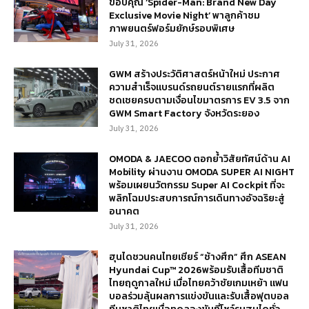
ขอบคุณ ‘Spider-Man: Brand New Day
Exclusive Movie Night’ พาลูกค้าชม
ภาพยนตร์ฟอร์มยักษ์รอบพิเศษ
July 31, 2026
GWM สร้างประวัติศาสตร์หน้าใหม่ ประกาศ
ความสำเร็จแบรนด์รถยนต์รายแรกที่ผลิต
ชดเชยครบตามเงื่อนไขมาตรการ EV 3.5 จาก
GWM Smart Factory จังหวัดระยอง
July 31, 2026
OMODA & JAECOO ตอกย้ำวิสัยทัศน์ด้าน AI
Mobility ผ่านงาน OMODA SUPER AI NIGHT
พร้อมเผยนวัตกรรม Super AI Cockpit ที่จะ
พลิกโฉมประสบการณ์การเดินทางอัจฉริยะสู่
อนาคต
July 31, 2026
ฮุนไดชวนคนไทยเชียร์ “ช้างศึก” ศึก ASEAN
Hyundai Cup™ 2026พร้อมรับเสื้อทีมชาติ
ไทยฤดูกาลใหม่ เมื่อไทยคว้าชัยเกมเหย้า แฟน
บอลร่วมลุ้นผลการแข่งขันและรับเสื้อฟุตบอล