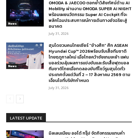
OMODA & JAECOO ตอกย้ำวิสัยทัศน์ด้าน AI
Mobility ผ่านงาน OMODA SUPER AI NIGHT
พร้อมเผยนวัตกรรม Super AI Cockpit ที่จะ
พลิกโฉมประสบการณ์การเดินทางอัจฉริยะสู่
News
อนาคต
July 31, 2026
ฮุนไดชวนคนไทยเชียร์ “ช้างศึก” ศึก ASEAN
Hyundai Cup™ 2026พร้อมรับเสื้อทีมชาติ
ไทยฤดูกาลใหม่ เมื่อไทยคว้าชัยเกมเหย้า แฟน
บอลร่วมลุ้นผลการแข่งขันและรับเสื้อฟุตบอล
News
ทีมชาติไทยเมื่อทดลองขับที่โชว์รูมฮุนไดทั่ว
ประเทศตั้งแต่วันที่ 2 – 17 สิงหาคม 2569 ตาม
เงื่อนไขที่บริษัทกำหนด
July 31, 2026
LATEST UPDATE
มิลเลนเนียม ออโต้ กรุ๊ป จัดกิจกรรมแทนคำ