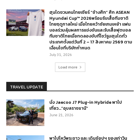
ฮุนไดชวนคนไทยเชียร์ “ช้างศึก” ศึก ASEAN
Hyundai Cup™ 2026พร้อมรับเสื้อทีมชาติ
ไทยฤดูกาลใหม่ เมื่อไทยคว้าชัยเกมเหย้า แฟน
บอลร่วมลุ้นผลการแข่งขันและรับเสื้อฟุตบอล
ทีมชาติไทยเมื่อทดลองขับที่โชว์รูมฮุนไดทั่ว
ประเทศตั้งแต่วันที่ 2 – 17 สิงหาคม 2569 ตาม
เงื่อนไขที่บริษัทกำหนด
July 31, 2026
Load more
TRAVEL UPDATE
นั่ง Jaecoo J7 Plug-in Hybride พาไป
เที่ยว…”อุบลราชธานี”
June 21, 2026
พาไปไหว้พระขาว และ เดินช้อปฯ ของเก่าวิน