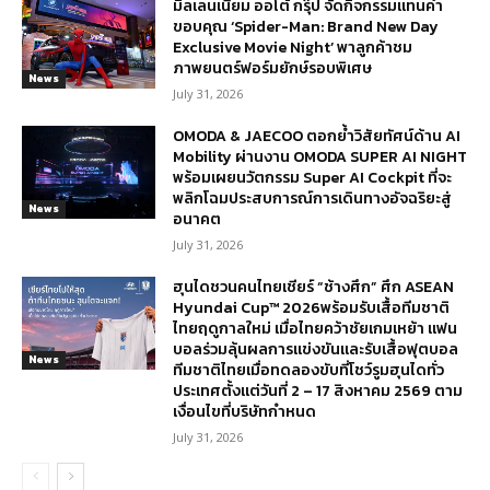
มิลเลนเนียม ออโต้ กรุ๊ป จัดกิจกรรมแทนคำ
ขอบคุณ ‘Spider-Man: Brand New Day
Exclusive Movie Night’ พาลูกค้าชม
ภาพยนตร์ฟอร์มยักษ์รอบพิเศษ
News
July 31, 2026
OMODA & JAECOO ตอกย้ำวิสัยทัศน์ด้าน AI
Mobility ผ่านงาน OMODA SUPER AI NIGHT
พร้อมเผยนวัตกรรม Super AI Cockpit ที่จะ
พลิกโฉมประสบการณ์การเดินทางอัจฉริยะสู่
News
อนาคต
July 31, 2026
ฮุนไดชวนคนไทยเชียร์ “ช้างศึก” ศึก ASEAN
Hyundai Cup™ 2026พร้อมรับเสื้อทีมชาติ
ไทยฤดูกาลใหม่ เมื่อไทยคว้าชัยเกมเหย้า แฟน
บอลร่วมลุ้นผลการแข่งขันและรับเสื้อฟุตบอล
News
ทีมชาติไทยเมื่อทดลองขับที่โชว์รูมฮุนไดทั่ว
ประเทศตั้งแต่วันที่ 2 – 17 สิงหาคม 2569 ตาม
เงื่อนไขที่บริษัทกำหนด
July 31, 2026