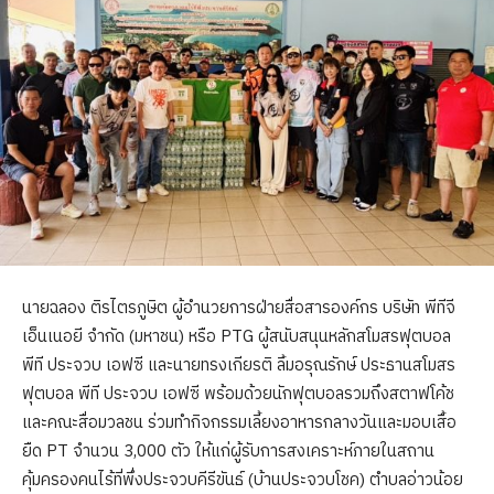
นายฉลอง ติรไตรภูษิต ผู้อำนวยการฝ่ายสื่อสารองค์กร บริษัท พีทีจี
เอ็นเนอยี จำกัด (มหาชน) หรือ PTG ผู้สนับสนุนหลักสโมสรฟุตบอล
พีที ประจวบ เอฟซี และนายทรงเกียรติ ลิ้มอรุณรักษ์ ประธานสโมสร
ฟุตบอล พีที ประจวบ เอฟซี พร้อมด้วยนักฟุตบอลรวมถึงสตาฟโค้ช
และคณะสื่อมวลชน ร่วมทำกิจกรรมเลี้ยงอาหารกลางวันและมอบเสื้อ
ยืด PT จำนวน 3,000 ตัว ให้แก่ผู้รับการสงเคราะห์ภายในสถาน
คุ้มครองคนไร้ที่พึ่งประจวบคีรีขันธ์ (บ้านประจวบโชค) ตำบลอ่าวน้อย