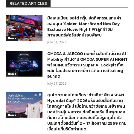
RELATED ARTICLES
มิลเลนเนียม ออโต้ กรุ๊ป จัดกิจกรรมแทนคำ
ขอบคุณ ‘Spider-Man: Brand New Day
Exclusive Movie Night’ พาลูกค้าชม
ภาพยนตร์ฟอร์มยักษ์รอบพิเศษ
News
July 31, 2026
OMODA & JAECOO ตอกย้ำวิสัยทัศน์ด้าน AI
Mobility ผ่านงาน OMODA SUPER AI NIGHT
พร้อมเผยนวัตกรรม Super AI Cockpit ที่จะ
พลิกโฉมประสบการณ์การเดินทางอัจฉริยะสู่
News
อนาคต
July 31, 2026
ฮุนไดชวนคนไทยเชียร์ “ช้างศึก” ศึก ASEAN
Hyundai Cup™ 2026พร้อมรับเสื้อทีมชาติ
ไทยฤดูกาลใหม่ เมื่อไทยคว้าชัยเกมเหย้า แฟน
บอลร่วมลุ้นผลการแข่งขันและรับเสื้อฟุตบอล
News
ทีมชาติไทยเมื่อทดลองขับที่โชว์รูมฮุนไดทั่ว
ประเทศตั้งแต่วันที่ 2 – 17 สิงหาคม 2569 ตาม
เงื่อนไขที่บริษัทกำหนด