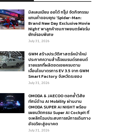
มิลเลนเนียม ออโต้ กรุ๊ป จัดกิจกรรม
แทนคำขอบคุณ ‘Spider-Man:
Brand New Day Exclusive Movie
Night’ พาลูกค้าชมภาพยนตร์ฟอร์ม
ยักษ์รอบพิเศษ
July 31, 2026
GWM สร้างประวัติศาสตร์หน้าใหม่
ประกาศความสำเร็จแบรนด์รถยนต์
รายแรกที่ผลิตชดเชยครบตาม
เงื่อนไขมาตรการ EV 3.5 จาก GWM
Smart Factory จังหวัดระยอง
July 31, 2026
OMODA & JAECOO ตอกย้ำวิสัย
ทัศน์ด้าน AI Mobility ผ่านงาน
OMODA SUPER AI NIGHT พร้อม
เผยนวัตกรรม Super AI Cockpit ที่
จะพลิกโฉมประสบการณ์การเดินทาง
อัจฉริยะสู่อนาคต
July 31, 2026