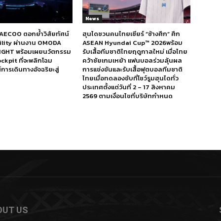
News
ECOO ตอกย้ำวิสัยทัศน์
ฮุนไดชวนคนไทยเชียร์ “ช้างศึก” ศึก
bility ผ่านงาน OMODA
ASEAN Hyundai Cup™ 2026พร้อม
IGHT พร้อมเผยนวัตกรรม
รับเสื้อทีมชาติไทยฤดูกาลใหม่ เมื่อไทย
ckpit ที่จะพลิกโฉม
คว้าชัยเกมเหย้า แฟนบอลร่วมลุ้นผล
ารเดินทางอัจฉริยะสู่
การแข่งขันและรับเสื้อฟุตบอลทีมชาติ
ไทยเมื่อทดลองขับที่โชว์รูมฮุนไดทั่ว
ประเทศตั้งแต่วันที่ 2 – 17 สิงหาคม
2569 ตามเงื่อนไขที่บริษัทกำหนด
OUT US