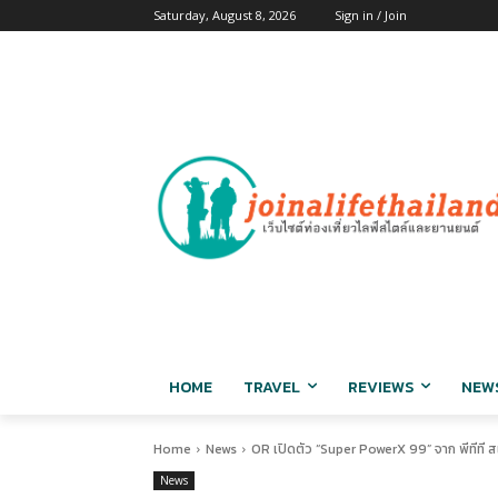
Saturday, August 8, 2026
Sign in / Join
HOME
TRAVEL
REVIEWS
NEW
Home
News
OR เปิดตัว “Super PowerX 99” จาก พีทีที ส
News