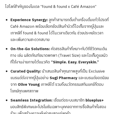
ไฮไลท์สำคัญของโมเดล “found & found x Café Amazon”
Experience Synergy:
ลูกค้าสามารถดื่มด่ำเครื่องดื่มแก้วโปรดที่
Café Amazon พร้อมเลือกช้อปสินค้าบิวตี้ไอเท็มจากญี่ปุ่นและ
เกาหลีที่ found & found ได้ในเวลาเดียวกัน ช่วยประหยัดเวลา
และเพิ่มความสะดวกสบาย
On-the-Go Solutions:
คัดสรรสินค้าที่เหมาะกับวิถีชีวิตคนเดิน
ทาง เช่น ผลิตภัณฑ์ขนาดพกพา (Travel Size) และไอเท็มดูแลผิว
ที่ใช้งานง่ายภายใต้แนวคิด
“Simple. Easy. Everyskin.”
Curated Quality:
นำเสนอสินค้าคุณภาพสูงที่เป็น Exclusive
แบรนด์ดังจากญี่ปุ่นอย่าง
Sugi Pharmacy
และแบรนด์ยอดนิยม
จาก
Olive Young
เกาหลีใต้ รวมถึงนวัตกรรมสกินแคร์ที่ตอบ
โจทย์ทุกเพศสภาพ
Seamless Integration:
เชื่อมต่อระบบสมาชิก
blueplus+
มอบสิทธิพิเศษและโปรโมชันเฉพาะบุคคลจากการซื้อสินค้าทั้งสอง
ร้าน เพื่อสร้างความคุ้มค่าสูงสุดแก่ลูกค้า