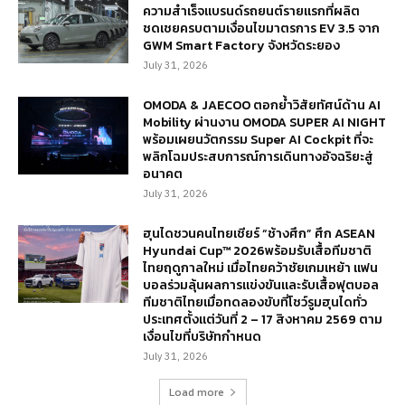
ความสำเร็จแบรนด์รถยนต์รายแรกที่ผลิต
ชดเชยครบตามเงื่อนไขมาตรการ EV 3.5 จาก
GWM Smart Factory จังหวัดระยอง
July 31, 2026
OMODA & JAECOO ตอกย้ำวิสัยทัศน์ด้าน AI
Mobility ผ่านงาน OMODA SUPER AI NIGHT
พร้อมเผยนวัตกรรม Super AI Cockpit ที่จะ
พลิกโฉมประสบการณ์การเดินทางอัจฉริยะสู่
อนาคต
July 31, 2026
ฮุนไดชวนคนไทยเชียร์ “ช้างศึก” ศึก ASEAN
Hyundai Cup™ 2026พร้อมรับเสื้อทีมชาติ
ไทยฤดูกาลใหม่ เมื่อไทยคว้าชัยเกมเหย้า แฟน
บอลร่วมลุ้นผลการแข่งขันและรับเสื้อฟุตบอล
ทีมชาติไทยเมื่อทดลองขับที่โชว์รูมฮุนไดทั่ว
ประเทศตั้งแต่วันที่ 2 – 17 สิงหาคม 2569 ตาม
เงื่อนไขที่บริษัทกำหนด
July 31, 2026
Load more