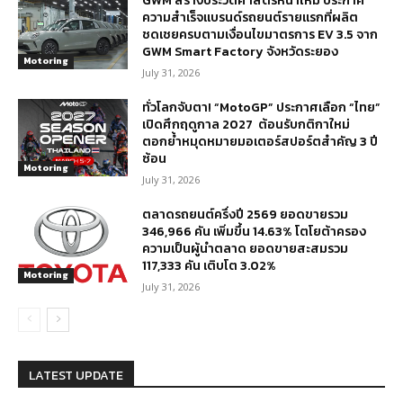
GWM สร้างประวัติศาสตร์หน้าใหม่ ประกาศ
ความสำเร็จแบรนด์รถยนต์รายแรกที่ผลิต
ชดเชยครบตามเงื่อนไขมาตรการ EV 3.5 จาก
GWM Smart Factory จังหวัดระยอง
Motoring
July 31, 2026
ทั่วโลกจับตา! “MotoGP” ประกาศเลือก “ไทย”
เปิดศึกฤดูกาล 2027 ต้อนรับกติกาใหม่
ตอกย้ำหมุดหมายมอเตอร์สปอร์ตสำคัญ 3 ปี
ซ้อน
Motoring
July 31, 2026
ตลาดรถยนต์ครึ่งปี 2569 ยอดขายรวม
346,966 คัน เพิ่มขึ้น 14.63% โตโยต้าครอง
ความเป็นผู้นำตลาด ยอดขายสะสมรวม
117,333 คัน เติบโต 3.02%
Motoring
July 31, 2026
LATEST UPDATE