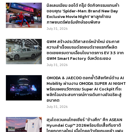
มิลเลนเนียม ออโต้ กรุ๊ป จัดกิจกรรมแทนคำ
ขอบคุณ ‘Spider-Man: Brand New Day
Exclusive Movie Night’ พาลูกค้าชม
ภาพยนตร์ฟอร์มยักษ์รอบพิเศษ
July 31, 2026
GWM สร้างประวัติศาสตร์หน้าใหม่ ประกาศ
ความสำเร็จแบรนด์รถยนต์รายแรกที่ผลิต
ชดเชยครบตามเงื่อนไขมาตรการ EV 3.5 จาก
GWM Smart Factory จังหวัดระยอง
July 31, 2026
OMODA & JAECOO ตอกย้ำวิสัยทัศน์ด้าน AI
Mobility ผ่านงาน OMODA SUPER AI NIGHT
พร้อมเผยนวัตกรรม Super AI Cockpit ที่จะ
พลิกโฉมประสบการณ์การเดินทางอัจฉริยะสู่
อนาคต
July 31, 2026
ฮุนไดชวนคนไทยเชียร์ “ช้างศึก” ศึก ASEAN
Hyundai Cup™ 2026พร้อมรับเสื้อทีมชาติ
ไทยฤดูกาลใหม่ เมื่อไทยคว้าชัยเกมเหย้า แฟน