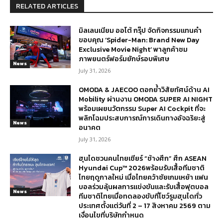
RELATED ARTICLES
มิลเลนเนียม ออโต้ กรุ๊ป จัดกิจกรรมแทนคำ
ขอบคุณ ‘Spider-Man: Brand New Day
Exclusive Movie Night’ พาลูกค้าชม
ภาพยนตร์ฟอร์มยักษ์รอบพิเศษ
News
July 31, 2026
OMODA & JAECOO ตอกย้ำวิสัยทัศน์ด้าน AI
Mobility ผ่านงาน OMODA SUPER AI NIGHT
พร้อมเผยนวัตกรรม Super AI Cockpit ที่จะ
พลิกโฉมประสบการณ์การเดินทางอัจฉริยะสู่
News
อนาคต
July 31, 2026
ฮุนไดชวนคนไทยเชียร์ “ช้างศึก” ศึก ASEAN
Hyundai Cup™ 2026พร้อมรับเสื้อทีมชาติ
ไทยฤดูกาลใหม่ เมื่อไทยคว้าชัยเกมเหย้า แฟน
บอลร่วมลุ้นผลการแข่งขันและรับเสื้อฟุตบอล
News
ทีมชาติไทยเมื่อทดลองขับที่โชว์รูมฮุนไดทั่ว
ประเทศตั้งแต่วันที่ 2 – 17 สิงหาคม 2569 ตาม
เงื่อนไขที่บริษัทกำหนด