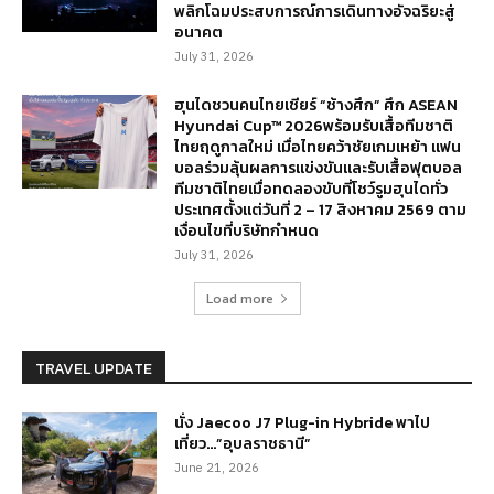
พลิกโฉมประสบการณ์การเดินทางอัจฉริยะสู่
อนาคต
July 31, 2026
ฮุนไดชวนคนไทยเชียร์ “ช้างศึก” ศึก ASEAN
Hyundai Cup™ 2026พร้อมรับเสื้อทีมชาติ
ไทยฤดูกาลใหม่ เมื่อไทยคว้าชัยเกมเหย้า แฟน
บอลร่วมลุ้นผลการแข่งขันและรับเสื้อฟุตบอล
ทีมชาติไทยเมื่อทดลองขับที่โชว์รูมฮุนไดทั่ว
ประเทศตั้งแต่วันที่ 2 – 17 สิงหาคม 2569 ตาม
เงื่อนไขที่บริษัทกำหนด
July 31, 2026
Load more
TRAVEL UPDATE
นั่ง Jaecoo J7 Plug-in Hybride พาไป
เที่ยว…”อุบลราชธานี”
June 21, 2026