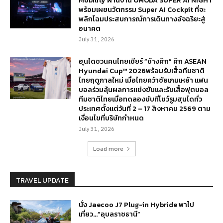
Mobility ผ่านงาน OMODA SUPER AI NIGHT
พร้อมเผยนวัตกรรม Super AI Cockpit ที่จะ
พลิกโฉมประสบการณ์การเดินทางอัจฉริยะสู่
อนาคต
July 31, 2026
ฮุนไดชวนคนไทยเชียร์ “ช้างศึก” ศึก ASEAN
Hyundai Cup™ 2026พร้อมรับเสื้อทีมชาติ
ไทยฤดูกาลใหม่ เมื่อไทยคว้าชัยเกมเหย้า แฟน
บอลร่วมลุ้นผลการแข่งขันและรับเสื้อฟุตบอล
ทีมชาติไทยเมื่อทดลองขับที่โชว์รูมฮุนไดทั่ว
ประเทศตั้งแต่วันที่ 2 – 17 สิงหาคม 2569 ตาม
เงื่อนไขที่บริษัทกำหนด
July 31, 2026
Load more
TRAVEL UPDATE
นั่ง Jaecoo J7 Plug-in Hybride พาไป
เที่ยว…”อุบลราชธานี”