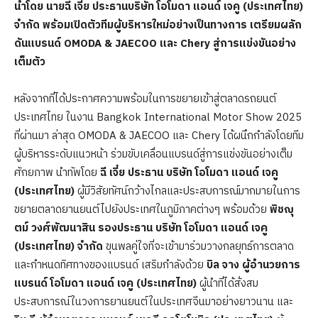
นำโดย นายฉี เจี๋ย ประธานบริษัท โอโมดา แอนด์ เจคู (ประเทศไทย)
จำกัด พร้อมเปิดตัวทีมผู้บริหารใหม่อย่างเป็นทางการ เตรียมผลัก
ดันแบรนด์ OMODA & JAECOO
และ Chery
สู่การแข่งขันอย่าง
เต็มตัว
หลังจากที่ได้ประกาศความพร้อมในการขยายเข้าสู่ตลาดรถยนต์
ประเทศไทย ในงาน Bangkok International Motor Show 2025
ที่ผ่านมา ล่าสุด OMODA & JAECOO และ Chery ได้ผนึกกำลังโดยทีม
ผู้บริหารระดับแนวหน้า ร่วมขับเคลื่อนแบรนด์สู่การแข่งขันอย่างเต็ม
ศักยภาพ นำทัพโดย
ฉี เจี๋ย ประธาน บริษัท โอโมดา แอนด์ เจคู
(ประเทศไทย)
ผู้มีวิสัยทัศน์กว้างไกลและประสบการณ์มากมายในการ
ขยายตลาดยานยนต์ไปยังประเทศในภูมิภาคต่างๆ พร้อมด้วย
พิชญุ
ตม์ วงศ์พัฒนาสิน รองประธาน บริษัท โอโมดา แอนด์ เจคู
(ประเทศไทย) จำกัด
ขุนพลคู่ใจที่จะเข้ามาร่วมวางกลยุทธ์การตลาด
และกำหนดทิศทางของแบรนด์ เสริมกำลังด้วย
บิล จาง ผู้อำนวยการ
แบรนด์ โอโมดา แอนด์ เจคู (ประเทศไทย)
ผู้นำที่ได้สั่งสม
ประสบการณ์ในวงการยานยนต์ในประเทศจีนมาอย่างยาวนาน และ