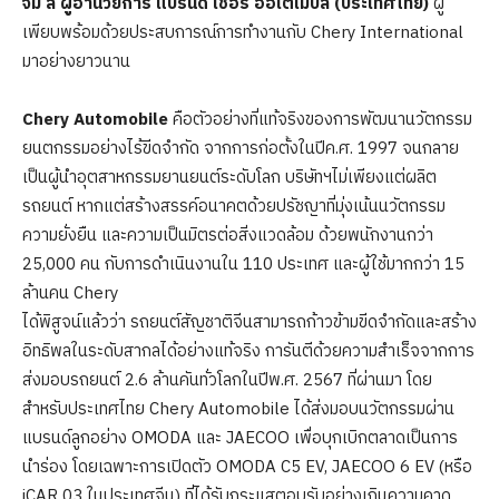
จิม ลี ผู้อำนวยการ แบรนด์ เชอรี ออโตโมบิล (ประเทศไทย)
ผู้
เพียบพร้อมด้วยประสบการณ์การทำงานกับ Chery International
มาอย่างยาวนาน
Chery Automobile
คือตัวอย่างที่แท้จริงของการพัฒนานวัตกรรม
ยนตกรรมอย่างไร้ขีดจำกัด จากการก่อตั้งในปีค.ศ. 1997 จนกลาย
เป็นผู้นำอุตสาหกรรมยานยนต์ระดับโลก บริษัทฯไม่เพียงแต่ผลิต
รถยนต์ หากแต่สร้างสรรค์อนาคตด้วยปรัชญาที่มุ่งเน้นนวัตกรรม
ความยั่งยืน และความเป็นมิตรต่อสิ่งแวดล้อม ด้วยพนักงานกว่า
25,000 คน กับการดำเนินงานใน 110 ประเทศ และผู้ใช้มากกว่า 15
ล้านคน Chery
ได้พิสูจน์แล้วว่า รถยนต์สัญชาติจีนสามารถก้าวข้ามขีดจำกัดและสร้าง
อิทธิพลในระดับสากลได้อย่างแท้จริง การันตีด้วยความสำเร็จจากการ
ส่งมอบรถยนต์ 2.6 ล้านคันทั่วโลกในปีพ.ศ. 2567 ที่ผ่านมา โดย
สำหรับประเทศไทย Chery Automobile ได้ส่งมอบนวัตกรรมผ่าน
แบรนด์ลูกอย่าง OMODA และ JAECOO เพื่อบุกเบิกตลาดเป็นการ
นำร่อง โดยเฉพาะการเปิดตัว OMODA C5 EV, JAECOO 6 EV (หรือ
iCAR 03 ในประเทศจีน) ที่ได้รับกระแสตอบรับอย่างเกินความคาด