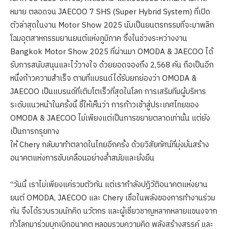
หมาย ตลอดจน JAECOO 7 SHS (Super Hybrid System) ที่เปิด
ตัวล่าสุดในงาน Motor Show 2025 นับเป็นยนตรกรรมที่จะมาพลิก
โฉมอุตสาหกรรมยานยนต์แห่งภูมิภาค ซึ่งในช่วงระหว่างงาน
Bangkok Motor Show 2025 ที่ผ่านมา OMODA & JAECOO ได้
รับการสนับสนุนและไว้วางใจ ด้วยยอดจองถึง 2,568 คัน ถือเป็นอีก
หนึ่งก้าวความสำเร็จ ตามที่แบรนด์ได้รับยกย่องว่า OMODA &
JAECOO เป็นแบรนด์ที่เติบโตเร็วที่สุดในโลก การเสริมทีมผู้บริหาร
ระดับแนวหน้าในครั้งนี้ ชี้ให้เห็นว่า การก้าวเข้าสู่ประเทศไทยของ
OMODA & JAECOO ไม่เพียงแต่เป็นการขยายตลาดเท่านั้น แต่ยัง
เป็นการกรุยทาง
ให้ Chery กลับมาทำตลาดในไทยอีกครั้ง ด้วยวิสัยทัศน์ที่มุ่งมั่นสร้าง
อนาคตแห่งการขับเคลื่อนอย่างล้ำสมัยและยั่งยืน
“วันนี้ เราไม่เพียงแค่รวมตัวกัน แต่เรากำลังปฏิวัติอนาคตแห่งยาน
ยนต์ OMODA, JAECOO และ Chery เชื่อในพลังของการทำงานร่วม
กัน จึงได้รวบรวมนักคิด นวัตกร และผู้เชี่ยวชาญหลากหลายแขนงจาก
ทั่วโลกมาร่วมบุกเบิกอนาคต หลอมรวมความคิด พลังสร้างสรรค์ และ