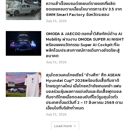
ความสำเร็จแบรนด์รถยนต์รายแรกที่ผลิต
ชดเชยครบตามเงื่อนไขมาตรการ EV 3.5 จาก
GWM Smart Factory จังหวัดระยอง
July 31, 2026
OMODA & JAECOO ตอกย้ำวิสัยทัศน์ด้าน AI
Mobility ผ่านงาน OMODA SUPER AI NIGHT
พร้อมเผยนวัตกรรม Super AI Cockpit ที่จะ
พลิกโฉมประสบการณ์การเดินทางอัจฉริยะสู่
อนาคต
July 31, 2026
ฮุนไดชวนคนไทยเชียร์ “ช้างศึก” ศึก ASEAN
Hyundai Cup™ 2026พร้อมรับเสื้อทีมชาติ
ไทยฤดูกาลใหม่ เมื่อไทยคว้าชัยเกมเหย้า แฟน
บอลร่วมลุ้นผลการแข่งขันและรับเสื้อฟุตบอล
ทีมชาติไทยเมื่อทดลองขับที่โชว์รูมฮุนไดทั่ว
ประเทศตั้งแต่วันที่ 2 – 17 สิงหาคม 2569 ตาม
เงื่อนไขที่บริษัทกำหนด
July 31, 2026
Load more