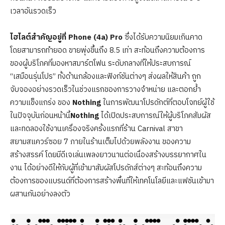
เวลาอันรวดเร็ว
ไฮไลต์สำคัญอยู่ที่ Phone (4a) Pro
ซึ่งได้รับความนิยมเกินคาด
โดยสามารถทำยอด ขายพุ่งขึ้นถึง 8.5 เท่า สะท้อนถึงความต้องการ
ของผู้บริโภคที่มองหาสมาร์ตโฟน ระดับกลางที่ให้ประสบการณ์
“เสมือนรุ่นโปร” ทั้งด้านกล้องและฟังก์ชันต่างๆ ส่งผลให้สินค้า ถูก
จับจองอย่างรวดเร็วในช่วงแรกของการวางจำหน่าย และตอกย้ำ
ความแข็งแกร่ง ของ
Nothing
ในการพัฒนาโปรดักต์ที่ตอบโจทย์ผู้ใช้
ในปัจจุบันก่อนหน้านี้
Nothing
ได้เปิดประสบการณ์ให้ผู้บริโภคสัมผัส
และทดลองใช้งานเครื่องจริงครั้งแรกที่ร้าน Carnival สาขา
สยามสแควร์ซอย 7 ภายในร้านเต็มไปด้วยพลังงาน ของความ
สร้างสรรค์ โดยมีดีเจเล่นเพลงยาวนานต่อเนื่องสร้างบรรยากาศใน
งาน ได้อย่างดีให้กับผู้ที่เข้ามาสัมผัสโปรดักส์ต่างๆ สะท้อนถึงความ
ต้องการของแบรนด์ที่ต้องการสร้างพื้นที่ให้เทคโนโลยีและแฟชันเข้ามา
ผสานกันอย่างลงตัว