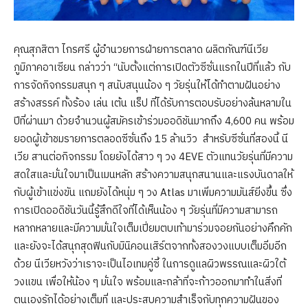
คุณสุภสิตา ไกรศรี ผู้อำนวยการฝ่ายการตลาด ผลิตภัณฑ์นีเวีย
ภูมิภาคอาเซียน กล่าวว่า “นับตั้งแต่การเปิดตัวซีซั่นแรกในปีที่แล้ว กับ
การจัดกิจกรรมสนุก ๆ สนับสนุนน้อง ๆ วัยรุ่นให้ได้ทำตามฝันอย่าง
สร้างสรรค์ ทั้งร้อง เล่น เต้น แร็ป ที่ได้รับการตอบรับอย่างล้นหลามใน
ปีที่ผ่านมา ด้วยจำนวนผู้สมัครเข้าร่วมออดิชันมากถึง 4,600 คน พร้อม
ยอดผู้เข้าชมรายการตลอดซีซั่นถึง 15 ล้านวิว สำหรับซีซั่นที่สองนี้ นี
เวีย สานต่อกิจกรรม โดยยังได้สาว ๆ วง 4EVE ตัวแทนวัยรุ่นที่มีความ
สดใสและมั่นใจมาเป็นเมนหลัก สร้างความสนุกสนานและแรงบันดาลให้
กับผู้เข้าแข่งขัน แถมยังได้หนุ่ม ๆ วง Atlas มาเพิ่มความมันส์ยิ่งขึ้น ซึ่ง
การเปิดออดิชันวันนี้รู้สึกดีใจที่ได้เห็นน้อง ๆ วัยรุ่นที่มีความสามารถ
หลากหลายและมีความมั่นใจเต็มเปี่ยมตบเท้ามาร่วมจอยกันอย่างคึกคัก
และยังจะได้สนุกสุดฟินกับมินิคอนเสิร์ตจากทั้งสองวงแบบเต็มอิ่มอีก
ด้วย นีเวียหวังว่าเราจะเป็นไอเทมคู่ซี้ ในการดูแลผิวพรรณและผิวใต้
วงแขน เพื่อให้น้อง ๆ มั่นใจ พร้อมและกล้าที่จะก้าวออกมาทำในสิ่งที่
ตนเองรักได้อย่างเต็มที่ และประสบความสำเร็จกับทุกความฝันของ