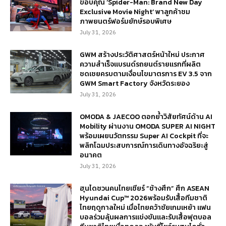
ขอบคุณ ‘Spider-Man: Brand New Day
Exclusive Movie Night’ พาลูกค้าชม
ภาพยนตร์ฟอร์มยักษ์รอบพิเศษ
July 31, 2026
GWM สร้างประวัติศาสตร์หน้าใหม่ ประกาศ
ความสำเร็จแบรนด์รถยนต์รายแรกที่ผลิต
ชดเชยครบตามเงื่อนไขมาตรการ EV 3.5 จาก
GWM Smart Factory จังหวัดระยอง
July 31, 2026
OMODA & JAECOO ตอกย้ำวิสัยทัศน์ด้าน AI
Mobility ผ่านงาน OMODA SUPER AI NIGHT
พร้อมเผยนวัตกรรม Super AI Cockpit ที่จะ
พลิกโฉมประสบการณ์การเดินทางอัจฉริยะสู่
อนาคต
July 31, 2026
ฮุนไดชวนคนไทยเชียร์ “ช้างศึก” ศึก ASEAN
Hyundai Cup™ 2026พร้อมรับเสื้อทีมชาติ
ไทยฤดูกาลใหม่ เมื่อไทยคว้าชัยเกมเหย้า แฟน
บอลร่วมลุ้นผลการแข่งขันและรับเสื้อฟุตบอล