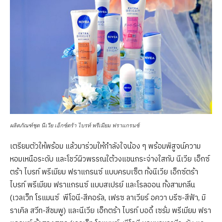
ผลิตภัณฑ์ชุด นีเวีย เอ็กซ์ตร้า ไบรท์ พรีเมียม ฟราแกรนซ์
เตรียมตัวให้พร้อม แล้วมาร่วมให้กำลังใจน้อง ๆ พร้อมพิสูจน์ความ
หอมเหนือระดับ และโชว์ผิวพรรณใต้วงแขนกระจ่างใสกับ นีเวีย เอ็กซ์
ตร้า ไบรท์ พรีเมียม ฟราแกรนซ์ แบบครบเซ็ต ทั้งนีเวีย เอ็กซ์ตร้า
ไบรท์ พรีเมียม ฟราแกรนซ์ แบบสเปรย์ และโรลออน ทั้งสามกลิ่น
(เวลเว็ท โรแมนซ์ พีโอนี-สีคอรัล, เฟรซ ลาเวียร์ อควา บรีซ-สีฟ้า, มิ
ราเคิล สวีท-สีชมพู) และนีเวีย เอ็กตร้า ไบรท์ บอดี้ เซรั่ม พรีเมียม ฟรา