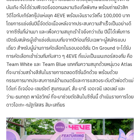
บันเทิง ทั้งได้ร่วมฟีเจอริ่งออกผลงานซิงเกิ้ลพิเศษ พร้อมถ่ายมิวสิค
วิดีโอกับเกิร์ลกรุ๊ปแห่งยุค 4EVE พร้อมเงินรางวัลถึง 100,000 บาท
โดยการแข่งขันปีนี้จัดต่อเนื่องหลังจากประสบความสำเร็จเป็นอย่างดี
จากซีซั่นที่ผ่านมา และเพื่อความสนุกเร้าใจยิ่งกว่าเดิม ปีนี้ได้เพิ่มการ
เปิดรับสมัครผู้เข้าแข่งขันแบบทีมจากปีก่อนที่รับเฉพาะผู้สมัครแบบ
เดี่ยว สำหรับผู้ผ่านการคัดเลือกในรอบออดิชัน On Ground จะได้รับ
การคัดเลือกเข้าร่วมทีมกับสาว ๆ 4EVE ที่แบ่งเป็นเมนเทอร์สองทีม คือ
Team White และ Team Blue แทคทีมความสนุกด้วยหนุ่มวง Atlas
ที่จะมาร่วมสร้างสีสันในรายการตลอดซีซั่นอีกด้วย พร้อมด้วย
กรรมการมากประสบการณ์ด้านดนตรีและการแสดงระดับตัวพ่อตัวแม่
ได้แก่ ดีเจอ๋อง-เขมรัชต์ สุนทรนนท์, ส้ม-มารี เออเจนี เลอเลย์ และ
ว่าน-ธนกฤต พานิชวิทย์ ที่จะมาช่วยตัดสินในซีซั่นนี้ ดำเนินรายการโดย
ดาวโอเกะ-ณัฐภัสสร สิมะเสถียร