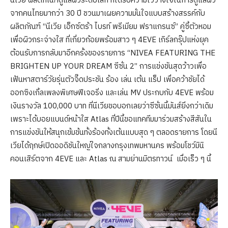
นีเวีย ผลิตภัณฑ์ดูแลผิวระดับโลก ที่ได้รับความไว้วางใจในการดูแลผิว
จากคนไทยมากว่า 30 ปี ชวนมาเผยความมั่นใจแบบสร้างสรรค์กับ
ผลิตภัณฑ์ “นีเวีย เอ็กซ์ตร้า ไบรท์ พรีเมียม ฟราแกรนซ์” คู่ซี้ตัวหอม
เพื่อผิวกระจ่างใส ที่เกี่ยวก้อยพร้อมสาว ๆ 4EVE เกิร์ลกรุ๊ปแห่งยุค
ต้อนรับการกลับมาอีกครั้งของรายการ “NIVEA FEATURING THE
BRIGHTEN UP YOUR DREAM ซีซั่น 2” การแข่งขันสุดว้าวเพื่อ
เฟ้นหาสตาร์วัยรุ่นตัวจี๊ดประชัน ร้อง เล่น เต้น แร็ป เพื่อคว้าชัยได้
ออกซิงเกิ้ลเพลงพิเศษฟีเจอริ่ง และเล่น MV ประกบกับ 4EVE พร้อม
เงินรางวัล 100,000 บาท ที่นีเวียขอบอกเลยว่าซีซั่นนี้มันส์ยิ่งกว่าเดิม
เพราะได้บอยแบนด์หน้าใส Atlas ที่ปีนี้ขอแทคทีมมาร่วมสร้างสีสันใน
การแข่งขันให้สนุกเข้มข้นทั้งร้องทั้งเต้นแบบสุด ๆ ตลอดรายการ โดยนี
เวียได้ฤกษ์เปิดออดิชันใหญ่ใจกลางกรุงเทพมหานคร พร้อมโชว์มินิ
คอนเสิร์ตจาก 4EVE และ Atlas ณ สามย่านมิตรทาวน์ เมื่อเร็ว ๆ นี้