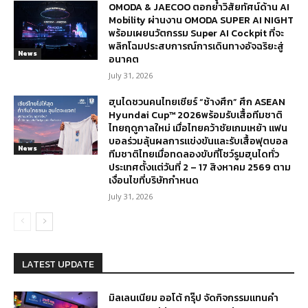
OMODA & JAECOO ตอกย้ำวิสัยทัศน์ด้าน AI
Mobility ผ่านงาน OMODA SUPER AI NIGHT
พร้อมเผยนวัตกรรม Super AI Cockpit ที่จะ
พลิกโฉมประสบการณ์การเดินทางอัจฉริยะสู่
News
อนาคต
July 31, 2026
ฮุนไดชวนคนไทยเชียร์ “ช้างศึก” ศึก ASEAN
Hyundai Cup™ 2026พร้อมรับเสื้อทีมชาติ
ไทยฤดูกาลใหม่ เมื่อไทยคว้าชัยเกมเหย้า แฟน
บอลร่วมลุ้นผลการแข่งขันและรับเสื้อฟุตบอล
News
ทีมชาติไทยเมื่อทดลองขับที่โชว์รูมฮุนไดทั่ว
ประเทศตั้งแต่วันที่ 2 – 17 สิงหาคม 2569 ตาม
เงื่อนไขที่บริษัทกำหนด
July 31, 2026
LATEST UPDATE
มิลเลนเนียม ออโต้ กรุ๊ป จัดกิจกรรมแทนคำ