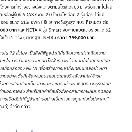
งโดยสารที่กว้างขวางนั่งสบายตามสไตล์เอสยูวี มาพร้อมเทคโนโลยี
ลือผู้ขับขี่ ADAS ระดับ 2.0 โดยมีให้เลือก 2 รุ่นย่อย ได้แก่
อออน ขนาด 51.8 kWh ให้ระยะทางวิ่งสูงสุด 401 กิโลเมตร ต่อ
,000 บาท
และ NETA X รุ่น Smart จับคู่กับแบตเตอรี่ ขนาด 62
ร์จเต็ม 1 ครั้ง (มาตรฐาน NEDC)
ราคา 799,000 บาท
ใน 72 ชั่วโมง เป็นสิ่งที่พิสูจน์ให้เห็นถึงความเข้าใจถึงความ
ฯ ในการนำเสนอยานยนต์ไฟฟ้าที่มาพร้อมเทคโนโลยีที่ทันสมัย
ันธกิจหลักของ
NETA
เพื่อสร้างการเข้าถึงเทคโนโลยีอย่างเท่า
ามอย่างเต็มที่เพื่อส่งมอบรถยนต์เอสยูวีพลังงานไฟฟ้ารุ่น
ด้วยการสนับสนุนเป็นอย่างดีของเครือข่ายพันธมิตรทางธุรกิจที่มี
ูกค้าของเราครับ สำหรับลูกค้าที่สนใจยังคงสามารถชมและทดลอง
รเปิดตัวได้ที่ผู้จำหน่ายอย่างเป็นทางการทุกแห่งทั่วประเทศ”
แลนด์) จำกัด กล่าว