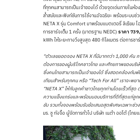
ที่ทุกคนสามารถเป็นเจ้าของได้ ด้วยจุดเด่นภายในห้อ
ล้ำสมัยและฟังก์ชันการใช้งานอัจฉริยะ พร้อมระบบช่วยเห
NETA X รุ่น Comfort มาพร้อมแบตเตอรี่ ลิเธียม ไ
การชาร์จเต็ม 1 ครั้ง (มาตรฐาน NEDC)
ราคา 739
kWh ให้ระยะทางวิ่งสูงสุด 480 กิโลเมตร ต่อการชา
“ตัวเลขยอดจอง
NETA X ที่มี
มากกว่า
1,000 คัน ภาย
ต้องการของผู้บริโภคชาวไทย และศักยภาพของบริษัท
ซึ่งคนไทยสามารถเป็นเจ้าของได้ ซึ่งสอดคล้องกับพ
เทียมสําหรับทุกคน หรือ “
Tech For All
” เราจะพยาย
“NETA X” ให้กับลูกค้าชาวไทยทุกท่านโดยเร็วที่สุด 
ความแข็งแกร่งและพร้อมมอบบริการที่ดีที่สุดแก่ล
ขับ รวมทั้งจองพร้อมรับข้อเสนอสุดพิเศษเฉพาะช่วงกา
มร. ชู กังจื้อ ผู้จัดการทั่วไป บริษัท เนต้า ออโต้ (ไทย