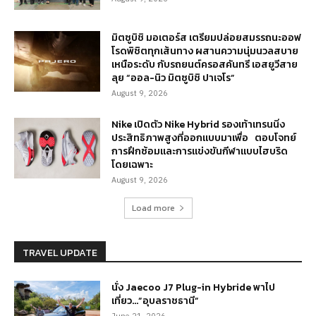
มิตซูบิชิ มอเตอร์ส เตรียมปล่อยสมรรถนะออฟ
โรดพิชิตทุกเส้นทาง ผสานความนุ่มนวลสบาย
เหนือระดับ กับรถยนต์ครอสคันทรี เอสยูวีสาย
ลุย “ออล-นิว มิตซูบิชิ ปาเจโร”
August 9, 2026
Nike เปิดตัว Nike Hybrid รองเท้าเทรนนิ่ง
ประสิทธิภาพสูงที่ออกแบบมาเพื่อ ตอบโจทย์
การฝึกซ้อมและการแข่งขันกีฬาแบบไฮบริด
โดยเฉพาะ
August 9, 2026
Load more
TRAVEL UPDATE
นั่ง Jaecoo J7 Plug-in Hybride พาไป
เที่ยว…”อุบลราชธานี”