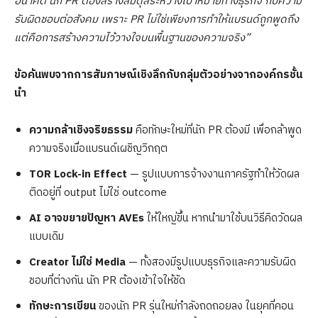
อนาคต นัก PR ต้องสร้างสมดุลระหว่างเป้าหมายทางธุรกิจ กับความ
รับผิดชอบต่อสังคม เพราะ PR ไม่ใช่เพียงการทำให้แบรนด์ถูกพูดถึง
แต่คือการสร้างความไว้วางใจบนพื้นฐานของความจริง”
ข้อค้นพบจากการสัมภาษณ์เชิงลึก
กับกลุ่มตัวอย่างจากองค์กรชั้น
นำ
ความกล้าเชิงจริยธรรม
คือทักษะใหม่ที่นัก PR ต้องมี เพื่อกล้าพูด
ความจริงเมื่อแบรนด์เผชิญวิกฤต
TOR Lock-in Effect
— รูปแบบการจ้างงานภาครัฐทำให้วัดผล
ติดอยู่ที่ output ไม่ใช่ outcome
AI
อาจขยายปัญหา
AVE
s
ให้ใหญ่ขึ้น หากนำมาใช้บนวิธีคิดวัดผล
แบบเดิม
Creator
ไม่ใช่
Media
— ทั้งสองมีรูปแบบธุรกิจและความรับผิด
ชอบที่ต่างกัน นัก PR ต้องเข้าใจให้ชัด
ทักษะการเขียน
ของนัก PR รุ่นใหม่กำลังถดถอยลง ในยุคที่คอน