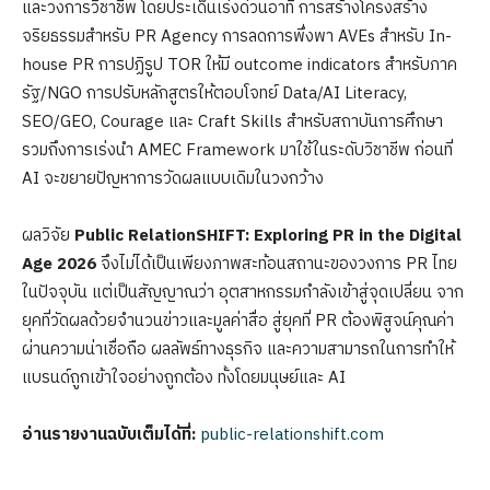
และวงการวิชาชีพ โดยประเด็นเร่งด่วนอาทิ การสร้างโครงสร้าง
จริยธรรมสำหรับ PR Agency การลดการพึ่งพา AVEs สำหรับ In-
house PR การปฏิรูป TOR ให้มี outcome indicators สำหรับภาค
รัฐ/NGO การปรับหลักสูตรให้ตอบโจทย์ Data/AI Literacy,
SEO/GEO, Courage และ Craft Skills สำหรับสถาบันการศึกษา
รวมถึงการเร่งนำ AMEC Framework มาใช้ในระดับวิชาชีพ ก่อนที่
AI จะขยายปัญหาการวัดผลแบบเดิมในวงกว้าง
ผลวิจัย
Public RelationSHIFT: Exploring PR in the Digital
Age 2026
จึงไม่ได้เป็นเพียงภาพสะท้อนสถานะของวงการ PR ไทย
ในปัจจุบัน แต่เป็นสัญญาณว่า อุตสาหกรรมกำลังเข้าสู่จุดเปลี่ยน จาก
ยุคที่วัดผลด้วยจำนวนข่าวและมูลค่าสื่อ สู่ยุคที่ PR ต้องพิสูจน์คุณค่า
ผ่านความน่าเชื่อถือ ผลลัพธ์ทางธุรกิจ และความสามารถในการทำให้
แบรนด์ถูกเข้าใจอย่างถูกต้อง ทั้งโดยมนุษย์และ AI
อ่านรายงานฉบับเต็มได้ที่:
public-relationshift.com