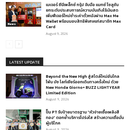
เมเจอร์ ซีนีเพล็กซ์ กรุ้ป จับมือ แมกซ์ โซลูชัน
ยกระดับประสบการณ์ความบันเทิงไร้เงินสด
เพิ่มฟีเจอร์ใหม่ชำระค่าตั๋วหนังผ่าน Max Me
Wallet พร้อมมอบสิทธิพิเศษแก่สมาชิก Max
News
Card
August 9, 2026
LATEST UPDATE
Beyond the New High สู่สไตล์ใหม่อันไกล
โพ้น บัซ ไลท์เยียร์ออกเดินทางครั้งใหม่ ด้วย
New Honda Giorno+ BUZZ LIGHTYEAR
Limited Edition
August 9, 2026
ปั๊ม PT รับป้ายมาตรฐาน “หัวจ่ายเชื้อเพลิงสี
ทอง” ตอกย้ำบริการโปร่งใส สร้างความเชื่อมั่น
ผู้บริโภค
August 9, 2026