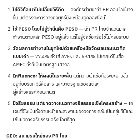
ใช้ดิจิทัลแต่ไม่เปลี่ยนวิธีคิด
— องค์กรย้ายมาทำ PR ออนไลน์มาก
ขึ้น แต่ตรรกะการวางกลยุทธ์ยังเหมือนยุคออฟไลน์
ใช้
PESO
โดยไม่รู้ว่านั่นคือ
PESO
— นัก PR ไทยจำนวนมาก
ทำงานตามหลัก PESO อยู่แล้ว แต่ไม่รู้จักชื่อหรือใช้ไม่ครบระบบ
วัดผลการทำงานในยุคใหม่ด้วยเครื่องมือวัดผลและแนวคิด
แบบเก่า
— 77.4% ยังใช้ AVEs และ 59.1% ไม่เคยได้ยินชื่อ
AMEC ทั้งที่เป็นมาตรฐานสากล
Influencer ให้ผลดีในระยะสั้น
แต่ความน่าเชื่อถือระยะยาวขึ้น
อยู่กับบริบท วิธีสื่อสาร และมาตรฐานของแต่ละ
ผู้สร้างสรรค์คอนเทนต์
มีจริยธรรม แต่ขาดวางแนวทางจริยธรรมเชิงโครงสร้าง
— เอ
เจนซี่ซึ่งเป็นทั้งด่านหน้าและสะพานของวงการ กลับเป็นกลุ่มที่มีและ
ใช้แนวทางจริยธรรมจริงน้อยที่สุด
GEO: สนามรบใหม่ของ PR ไทย