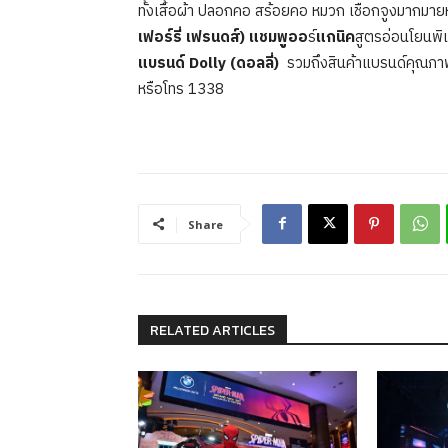
ทั้งเสื้อผ้า ปลอกคอ สร้อยคอ หมวก เชือกจูงมาก
เฟอร์รี่ เฟรนดส์)
แชมพูออ
ร์
แกนิค
สูตรอ่อนโยนพ
แบรนด์
Dolly (ดอลลี่)
รวมถึงสินค้าแบรนด์คุณภาพพร
หรือโทร 1338
Share
RELATED ARTICLES