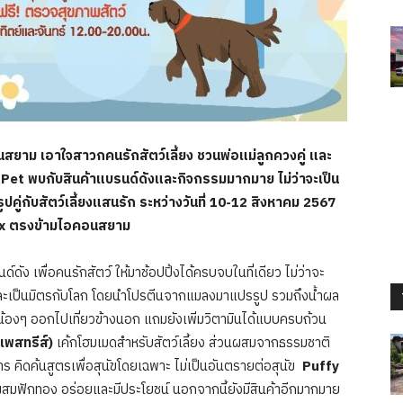
เอาใจสาวกคนรักสัตว์เลี้ยง ชวนพ่อแม่ลูกควงคู่ และ
y Pet พบกับสินค้าแบรนด์ดังและกิจกรรมมากมาย ไม่ว่าจะเป็น
คู่กับสัตว์เลี้ยงแสนรัก ระหว่างวันที่ 10-12 สิงหาคม 2567
ex ตรงข้ามไอคอนสยาม
ื่อคนรักสัตว์ ให้มาช้อปปิ้งได้ครบจบในที่เดียว ไม่ว่าจะ
และเป็นมิตรกับโลก โดยนำโปรตีนจากแมลงมาแปรรูป รวมถึงน้ำผล
พาน้องๆ ออกไปเที่ยวข้างนอก แถมยังเพิ่มวิตามินได้แบบครบถ้วน
เพสทรีส์)
เค้กโฮมเมดสำหรับสัตว์เลี้ยง ส่วนผสมจากธรรมชาติ
ิดค้นสูตรเพื่อสุนัขโดยเฉพาะ ไม่เป็นอันตรายต่อสุนัข
Puffy
สมฟักทอง อร่อยและมีประโยชน์ นอกจากนี้ยังมีสินค้าอีกมากมาย