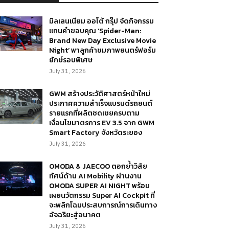
มิลเลนเนียม ออโต้ กรุ๊ป จัดกิจกรรม
แทนคำขอบคุณ ‘Spider-Man:
Brand New Day Exclusive Movie
Night’ พาลูกค้าชมภาพยนตร์ฟอร์ม
ยักษ์รอบพิเศษ
July 31, 2026
GWM สร้างประวัติศาสตร์หน้าใหม่
ประกาศความสำเร็จแบรนด์รถยนต์
รายแรกที่ผลิตชดเชยครบตาม
เงื่อนไขมาตรการ EV 3.5 จาก GWM
Smart Factory จังหวัดระยอง
July 31, 2026
OMODA & JAECOO ตอกย้ำวิสัย
ทัศน์ด้าน AI Mobility ผ่านงาน
OMODA SUPER AI NIGHT พร้อม
เผยนวัตกรรม Super AI Cockpit ที่
จะพลิกโฉมประสบการณ์การเดินทาง
อัจฉริยะสู่อนาคต
July 31, 2026