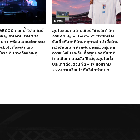
News
ECOO ตอกย้ำวิสัยทัศน์
ฮุนไดชวนคนไทยเชียร์ “ช้างศึก” ศึก
bility ผ่านงาน OMODA
ASEAN Hyundai Cup™ 2026พร้อม
IGHT พร้อมเผยนวัตกรรม
รับเสื้อทีมชาติไทยฤดูกาลใหม่ เมื่อไทย
ckpit ที่จะพลิกโฉม
คว้าชัยเกมเหย้า แฟนบอลร่วมลุ้นผล
ารเดินทางอัจฉริยะสู่
การแข่งขันและรับเสื้อฟุตบอลทีมชาติ
ไทยเมื่อทดลองขับที่โชว์รูมฮุนไดทั่ว
ประเทศตั้งแต่วันที่ 2 – 17 สิงหาคม
2569 ตามเงื่อนไขที่บริษัทกำหนด