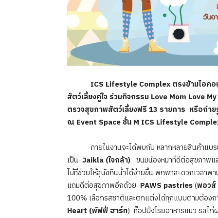
ICS Lifestyle Complex ตรงข้ามไอคอนสยาม 
สัตว์เลี้ยงคู่ใจ ร่วมกิจกรรม Love Mom Love M
ตรวจสุขภาพสัตว์เลี้ยงฟรี 13 รายการ หรือถ่ายรูป
ณ Event Space ชั้น M ICS Lifestyle Compl
ภายในงานจะได้พบกับ หลากหลายสินค้าแบรนด์ดัง เพ
เป็น
Jaikla (ใจกล้า)
ขนมน้องหมาที่ดีต่อสุขภาพ
ไม้ที่ช่วยให้สุนัขกินน้ำได้ง่ายขึ้น พกพาสะดวกเวลา
แถมดีต่อสุขภาพอีกด้วย
PAWS pastries
(
พอวส์ 
100% เลือกรสชาติและตกแต่งได้ทุกแบบตามต้องการ ค
Heart (พัฟฟี่ ฮาร์ท
) ท็อปปิ้งโรยอาหารแมว รสไก่ผ