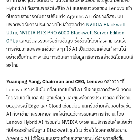
จากการลงทุนได้ชัดเจน ผ่านนวัตกรรมล้ำสมัยอย่างโซลูชัน Lenovo
Hybrid AI ที่ผสานพอร์ตโฟลิโอ AI แบบครบวงจรของ Lenovo เข้า
กับความสามารถในการปรับแต่ง Agentic AI ได้อย่างอิสระ บน
แพลตฟอร์มการประมวลผลใหม่ล่าสุดอย่าง
NVIDIA Blackwell
Ultra
,
NVIDIA RTX PRO 6000 Blackwell Server Edition
GPUs
และนวัตกรรมเครือข่ายขั้นสูง ซึ่งช่วยให้องค์กรสามารถเร่ง
การพัฒนาแอพพลิเคชันต่าง ๆ ที่ใช้ AI เป็นตัวขับเคลื่อนทำงานได้
อย่างเต็มศักยภาพ เช่น การวิเคราะห์ข้อมูล หรือการสร้างวิดิโอแบบเรี
ยลไทม์
Yuanqing Yang, Chairman and CEO, Lenovo
กล่าวว่า “ที่
Lenovo เรามุ่งมั่นขับเคลื่อนเทคโนโลยี AI อันชาญฉลาดสำหรับทุกคน
โดยรวมเอาโมเดล AI, ฐานข้อมูล และขุมพลังการประมวลผล ที่ทำงาน
บนอุปกรณ์ Edge และ Cloud เชื่อมต่อผ่านเครือข่ายเพื่อมอบโซลูชัน
AI ที่จะเข้ามาเสริมศักยภาพทั้งด้านนวัตกรรมและการทำงาน โดย
Lenovo Hybrid AI ที่ร่วมกับ NVIDIA จะผสานบริการอันล้ำสมัยเข้า
กับโครงสร้างพื้นฐาน Blackwell รุ่นใหม่ ช่วยให้องค์กรปรับขยาย
Agentic AI ได้ทั้งรูปแบบส่วนตัวและสาธารณะได้ง่ายดายยิ่งขึ้น