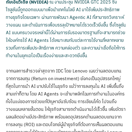
กับเอ็นวิเดีย (NVIDIA)
ณ งานประชุม NVIDIA GTC 2025 ซึ่ง
โซลูชันนี้ถูกออกแบบมาเพื่อนำเทคโนโลยี AI มาใช้เพิ่มประสิทธิภาพ
ทางธุรกิจโดยเฉพาะ ผ่านการพัฒนา Agentic AI ที่สามารถวิเคราะห์
วางแผน และดำเนินการเพื่อบรรลุเป้าหมายได้รวดเร็วยิ่งขึ้น ซึ่งโซลูชัน
AI แบบครบวงจรเหล่านี้ได้ผ่านการรับรองมาตรฐานที่จะสามารถช่วย
ให้องค์กรใช้ AI Agents ได้เหมาะสมกับแต่ละการใช้งานที่หลากหลาย
รวมถึงการเพิ่มประสิทธิภาพ ความคล่องตัว และความน่าเชื่อถือให้การ
ทำงานในยุคเอไอเป็นเรื่องง่ายและสะดวกยิ่งขึ้น
จากผลการสำรวจล่าสุดจาก IDC โดย Lenovo เผยว่าผลตอบแทน
จากการลงทุน (Return on investment) ยังคงเป็นอุปสรรคใหญ่
ที่สุดในการนำ AI มาปรับใช้ในธุรกิจ แม้ว่าการลงทุนใน AI เพิ่มขึ้นถึง
สามเท่าก็ตาม โดย AI Agents จะเข้ามาพลิกโฉมการทำงานในองค์กร
ทั้งในแง่ของการช่วยแก้ปัญหาอันซับซ้อน การเขียนโค้ด ไปจนถึง
วางแผนหลายขั้นตอน ให้ธุรกิจสามารถดำเนินงานได้เร็วขึ้น เพิ่มอัตรา
ผลผลิตอย่างมีประสิทธิภาพ พร้อมลดอุปสรรคด้านผลตอบแทนจาก
การลงทุน (ROI) และตอบโจทย์ผู้นำธุรกิจที่ต้องการเห็นผลตอบแทน