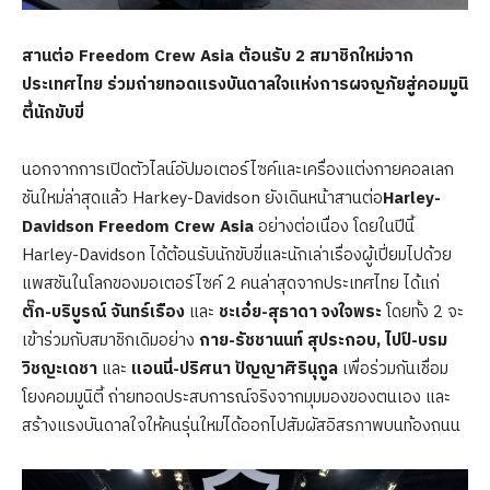
สานต่อ
Freedom Crew Asia ต้อนรับ 2 สมาชิกใหม่จาก
ประเทศไทย ร่วมถ่ายทอดแรงบันดาลใจแห่งการผจญภัยสู่คอมมูนิ
ตี้นักขับขี่
นอกจากการเปิดตัวไลน์อัปมอเตอร์ไซค์และเครื่องแต่งกายคอลเลก
ชันใหม่ล่าสุดแล้ว Harkey-Davidson ยังเดินหน้าสานต่อ
Harley-
Davidson Freedom Crew Asia
อย่างต่อเนื่อง โดยในปีนี้
Harley-Davidson ได้ต้อนรับนักขับขี่และนักเล่าเรื่องผู้เปี่ยมไปด้วย
แพสชันในโลกของมอเตอร์ไซค์ 2 คนล่าสุดจากประเทศไทย ได้แก่
ตั๊ก-บริบูรณ์ จันทร์เรือง
และ
ชะเอ๋ย-สุธาดา จงใจพระ
โดยทั้ง 2 จะ
เข้าร่วมกับสมาชิกเดิมอย่าง
กาย-รัชชานนท์ สุประกอบ
, ไปป์-บรม
วิชญะเดชา
และ
แอนนี่-ปริศนา ปัญญาศิรินุกูล
เพื่อร่วมกันเชื่อม
โยงคอมมูนิตี้ ถ่ายทอดประสบการณ์จริงจากมุมมองของตนเอง และ
สร้างแรงบันดาลใจให้คนรุ่นใหม่ได้ออกไปสัมผัสอิสรภาพบนท้องถนน