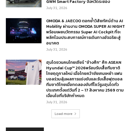
GWM Smart Factory จังหวัดระยอง
July 31, 2026
OMODA & JAECOO ตอกย้ำวิสัยทัศน์ด้าน AI
Mobility ผ่านงาน OMODA SUPER AI NIGHT
พร้อมเผยนวัตกรรม Super AI Cockpit ที่จะ
พลิกโฉมประสบการณ์การเดินทางอัจฉริยะสู่
อนาคต
July 31, 2026
ฮุนไดชวนคนไทยเชียร์ “ช้างศึก” ศึก ASEAN
Hyundai Cup™ 2026พร้อมรับเสื้อทีมชาติ
ไทยฤดูกาลใหม่ เมื่อไทยคว้าชัยเกมเหย้า แฟน
บอลร่วมลุ้นผลการแข่งขันและรับเสื้อฟุตบอล
ทีมชาติไทยเมื่อทดลองขับที่โชว์รูมฮุนไดทั่ว
ประเทศตั้งแต่วันที่ 2 – 17 สิงหาคม 2569 ตาม
เงื่อนไขที่บริษัทกำหนด
July 31, 2026
Load more