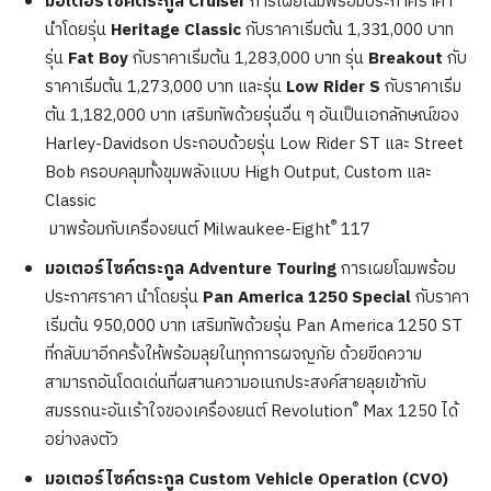
มอเตอร์ไซค์ตระกูล
Cruiser
การเผยโฉมพร้อมประกาศราคา
นำโดยรุ่น
Heritage Classic
กับราคาเริ่มต้น 1,331,000 บาท
รุ่น
Fat Boy
กับราคาเริ่มต้น 1,283,000 บาท รุ่น
Breakout
กับ
ราคาเริ่มต้น 1,273,000 บาท และรุ่น
Low Rider S
กับราคาเริ่ม
ต้น 1,182,000 บาท เสริมทัพด้วยรุ่นอื่น ๆ อันเป็นเอกลักษณ์ของ
Harley-Davidson ประกอบด้วยรุ่น Low Rider ST และ Street
Bob ครอบคลุมทั้งขุมพลังแบบ High Output, Custom และ
Classic
®
มาพร้อมกับเครื่องยนต์ Milwaukee-Eight
117
มอเตอร์ไซค์ตระกูล
Adventure Touring
การเผยโฉมพร้อม
ประกาศราคา นำโดยรุ่น
Pan America 1250 Special
กับราคา
เริ่มต้น 950,000 บาท เสริมทัพด้วยรุ่น Pan America 1250 ST
ที่กลับมาอีกครั้งให้พร้อมลุยในทุกการผจญภัย ด้วยขีดความ
สามารถอันโดดเด่นที่ผสานความอเนกประสงค์สายลุยเข้ากับ
®
สมรรถนะอันเร้าใจของเครื่องยนต์ Revolution
Max 1250 ได้
อย่างลงตัว
มอเตอร์ไซค์ตระกูล
Custom Vehicle Operation (CVO)