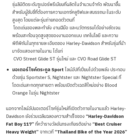
รุ่นลิมิติดระดับซูเปอร์พรีเมียมที่ผลิตในจำนวนจำกัด พัฒนาขึ้น
สำหรับผู้ขับขี่ที่ต้องการความเอกซ์คลูซิฟและสมรรถนะในระดับ
สูงสุด โดยแต่ละรุ่นถ่ายทอดตัวตนที่
โดดเด่นของพละกำลัง งานฝีมือ และนวัตกรรมได้อย่างชัดเจน
พร้อมสะท้อนจุดสูงสุดของงานออกแบบ เทคโนโลยี และความ
พิถีพิถันในทุกรายละเอียดของ Harley-Davidson สำหรับรุ่นที่นำ
มาจัดแสดงภายในงาน ได้แก่
CVO Street Glide ST รุ่นใหม่ และ CVO Road Glide ST
มอเตอร์ไซค์ตระกูล
Sport
ไลน์อัปที่เปี่ยมไปด้วยพลัง ประกอบ
ด้วยรุ่น Sportster S, Nightster และ Nightster Special ที่
โดดเด่นสะกดทุกสายตา พร้อมเปิดตัวเฉดสีใหม่อย่าง Blood
Orange ในรุ่น Nightster
นอกจากไลน์อัปมอเตอร์ไซค์รุ่นใหม่ที่เปิดตัวภายในงานแล้ว Harley-
Davidson ยังร่วมเฉลิมฉลองความสำเร็จของ
“Harley-Davidson
Fat Boy 117”
ที่คว้ารางวัลอันทรงเกียรติอย่าง
“Best Cruiser
Heavy Weight”
จากเวที
“Thailand Bike of the Year 2026”