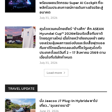
พร้อมเผยนวัตกรรม Super AI Cockpit ที่จะ
พลิกโฉมประสบการณ์การเดินทางอัจฉริยะสู่
อนาคต
July 31, 2026
ฮุนไดชวนคนไทยเชียร์ “ช้างศึก” ศึก ASEAN
Hyundai Cup™ 2026พร้อมรับเสื้อทีมชาติ
ไทยฤดูกาลใหม่ เมื่อไทยคว้าชัยเกมเหย้า แฟน
บอลร่วมลุ้นผลการแข่งขันและรับเสื้อฟุตบอล
ทีมชาติไทยเมื่อทดลองขับที่โชว์รูมฮุนไดทั่ว
ประเทศตั้งแต่วันที่ 2 – 17 สิงหาคม 2569 ตาม
เงื่อนไขที่บริษัทกำหนด
July 31, 2026
Load more
TRAVEL UPDATE
นั่ง Jaecoo J7 Plug-in Hybride พาไป
เที่ยว…”อุบลราชธานี”
June 21, 2026