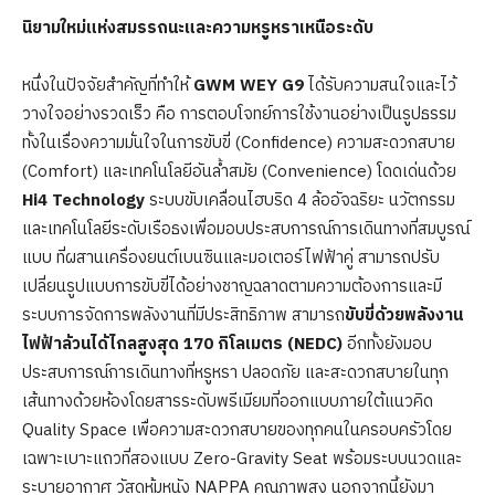
นิยามใหม่แห่งสมรรถนะและความหรูหราเหนือระดับ
หนึ่งในปัจจัยสำคัญที่ทำให้
GWM WEY G9
ได้รับความสนใจและไว้
วางใจอย่างรวดเร็ว คือ การตอบโจทย์การใช้งานอย่างเป็นรูปธรรม
ทั้งในเรื่องความมั่นใจในการขับขี่ (Confidence) ความสะดวกสบาย
(Comfort) และเทคโนโลยีอันล้ำสมัย (Convenience) โดดเด่นด้วย
Hi
4
Technology
ระบบขับเคลื่อนไฮบริด 4 ล้ออัจฉริยะ นวัตกรรม
และเทคโนโลยีระดับเรือธงเพื่อมอบประสบการณ์การเดินทางที่สมบูรณ์
แบบ ที่ผสานเครื่องยนต์เบนซินและมอเตอร์ไฟฟ้าคู่ สามารถปรับ
เปลี่ยนรูปแบบการขับขี่ได้อย่างชาญฉลาดตามความต้องการและมี
ระบบการจัดการพลังงานที่มีประสิทธิภาพ สามารถ
ขับขี่ด้วยพลังงาน
ไฟฟ้าล้วนได้ไกลสูงสุด
170 กิโลเมตร (NEDC)
อีกทั้งยังมอบ
ประสบการณ์การเดินทางที่หรูหรา ปลอดภัย และสะดวกสบายในทุก
เส้นทางด้วยห้องโดยสารระดับพรีเมียมที่ออกแบบภายใต้แนวคิด
Quality Space เพื่อความสะดวกสบายของทุกคนในครอบครัวโดย
เฉพาะเบาะแถวที่สองแบบ Zero-Gravity Seat พร้อมระบบนวดและ
ระบายอากาศ วัสดุหุ้มหนัง NAPPA คุณภาพสูง นอกจากนี้ยังมา