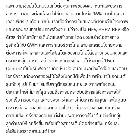
และความเชื่อมั่นในแบรนด์ที่มีต่อคุณภาพของผลิตภัณฑ์และบริการ
ของเรามาอย่างต่อเนื่อง ทำให้ยอดขายเติบโตถึง 96% ภายในระยะ
เวลาเพียง 7 เดือนเท่านั้น เราเชื่อว่าการนำเสนอผลิตภัณฑ์ที่มีคุณภาพ
และครอบคลุมทุกประเภทพลังงาน ไม่ว่าจะเป็น HEV, PHEV, BEV หรือ
ดีเซล ทำให้เรามีการเติบโตแบบก้าวกระโดด ช่วยสร้างโอกาสทาง
ธุรกิจให้กับ GWM และพาร์ทเนอร์ชาวไทย สามารถตอบโจทย์ความ
ต้องการที่หลากหลายและไลฟ์สไตล์ของคนไทยได้อย่างครอบคลุมและ
ครบทุกกลุ่ม นอกจากนี้ เรายังคงเดินหน้าภายใต้กลยุทธ์ ‘User-
Centric’ ที่เน้นรับฟังความคิดเห็น ข้อเสนอแนะอย่างใกล้ชิด และตอบ
โจทย์ความต้องการของผู้ใช้จริงในทุกมิติเพื่อนำมาพัฒนาในรถยนต์
รุ่นถัด ๆ ไปให้เหมาะสมกับพฤติกรรมคนไทยและสภาพท้องถนน
ประเทศไทยให้มากที่สุด รวมถึงการยกระดับบริการหลังการขายให้
รวดเร็ว ครอบคลุม และตรงจุด ผ่านการให้บริการที่มีคุณภาพในศูนย์
บริการที่ครอบคลุมทั่วประเทศ ยิ่งไปกว่านั้น เราวางแผนที่จะสร้าง
ความแข็งแกร่งของคอมมูนิตี้ผ่านประสบการณ์ที่น่าตื่นเต้นกับกลุ่ม
ลูกค้าเราให้มากยิ่งขึ้น พร้อมก้าวสู่การเติบโตอย่างแข็งแกร่งและ
ยั่งยืนในตลาดยานยนต์ไทย”