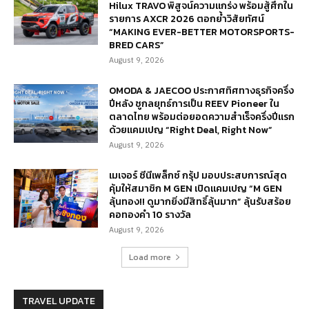
Hilux TRAVO พิสูจน์ความแกร่ง พร้อมสู้ศึกใน
รายการ AXCR 2026 ตอกย้ำวิสัยทัศน์
“MAKING EVER-BETTER MOTORSPORTS-
BRED CARS”
August 9, 2026
OMODA & JAECOO ประกาศทิศทางธุรกิจครึ่ง
ปีหลัง ชูกลยุทธ์การเป็น REEV Pioneer ใน
ตลาดไทย พร้อมต่อยอดความสำเร็จครึ่งปีแรก
ด้วยแคมเปญ “Right Deal, Right Now”
August 9, 2026
เมเจอร์ ซีนีเพล็กซ์ กรุ้ป มอบประสบการณ์สุด
คุ้มให้สมาชิก M GEN เปิดแคมเปญ “M GEN
ลุ้นทอง!! ดูมากยิ่งมีสิทธิ์ลุ้นมาก” ลุ้นรับสร้อย
คอทองคำ 10 รางวัล
August 9, 2026
Load more
TRAVEL UPDATE