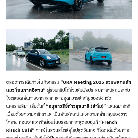
ตลอดการเดินทางในกิจกรรม
“ORA Meeting 2025 รวมพลคนรัก
แมว โซนภาคอีสาน”
ผู้ร่วมทริปได้ร่วมสัมผัสประสบการณ์สุดประทับ
ใจตลอดเส้นทางจากหลากหลายจุดหมายสำคัญของจังหวัด
นครราชสีมา เริ่มต้นที่
“อนุสาวรีย์ท้าวสุรนารี (ย่าโม)”
แลนด์มาร์กที่
เปี่ยมด้วยความศรัทธาและเป็นสัญลักษณ์แห่งความกล้าหาญของชาว
โคราช ก่อนจะแวะพักผ่อนในบรรยากาศสุดอบอุ่นที่
“French
Kitsch Café”
คาเฟ่ในสวนสไตล์ยุโรปสุดวินเทจ ที่โดดเด่นด้วยการ