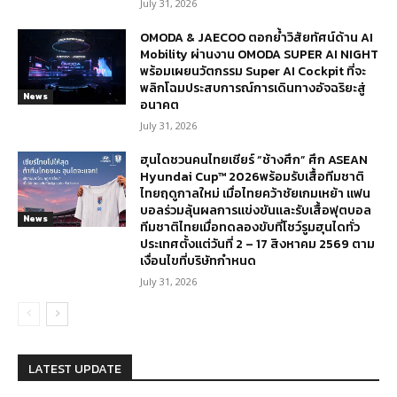
July 31, 2026
OMODA & JAECOO ตอกย้ำวิสัยทัศน์ด้าน AI
Mobility ผ่านงาน OMODA SUPER AI NIGHT
พร้อมเผยนวัตกรรม Super AI Cockpit ที่จะ
พลิกโฉมประสบการณ์การเดินทางอัจฉริยะสู่
News
อนาคต
July 31, 2026
ฮุนไดชวนคนไทยเชียร์ “ช้างศึก” ศึก ASEAN
Hyundai Cup™ 2026พร้อมรับเสื้อทีมชาติ
ไทยฤดูกาลใหม่ เมื่อไทยคว้าชัยเกมเหย้า แฟน
บอลร่วมลุ้นผลการแข่งขันและรับเสื้อฟุตบอล
News
ทีมชาติไทยเมื่อทดลองขับที่โชว์รูมฮุนไดทั่ว
ประเทศตั้งแต่วันที่ 2 – 17 สิงหาคม 2569 ตาม
เงื่อนไขที่บริษัทกำหนด
July 31, 2026
LATEST UPDATE