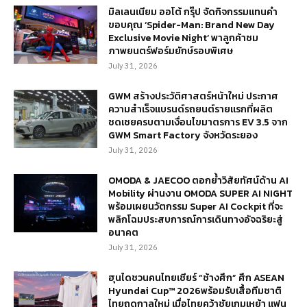
มิลเลนเนียม ออโต้ กรุ๊ป จัดกิจกรรมแทนคำ
ขอบคุณ ‘Spider-Man: Brand New Day
Exclusive Movie Night’ พาลูกค้าชม
ภาพยนตร์ฟอร์มยักษ์รอบพิเศษ
July 31, 2026
GWM สร้างประวัติศาสตร์หน้าใหม่ ประกาศ
ความสำเร็จแบรนด์รถยนต์รายแรกที่ผลิต
ชดเชยครบตามเงื่อนไขมาตรการ EV 3.5 จาก
GWM Smart Factory จังหวัดระยอง
July 31, 2026
OMODA & JAECOO ตอกย้ำวิสัยทัศน์ด้าน AI
Mobility ผ่านงาน OMODA SUPER AI NIGHT
พร้อมเผยนวัตกรรม Super AI Cockpit ที่จะ
พลิกโฉมประสบการณ์การเดินทางอัจฉริยะสู่
อนาคต
July 31, 2026
ฮุนไดชวนคนไทยเชียร์ “ช้างศึก” ศึก ASEAN
Hyundai Cup™ 2026พร้อมรับเสื้อทีมชาติ
ไทยฤดูกาลใหม่ เมื่อไทยคว้าชัยเกมเหย้า แฟน