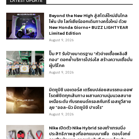
LATEST UPDATE
Beyond the New High สู่สไตล์ใหม่อันไกล
โพ้น บัซ ไลท์เยียร์ออกเดินทางครั้งใหม่ ด้วย
New Honda Giorno+ BUZZ LIGHTYEAR
Limited Edition
August 9, 2026
ปั๊ม PT รับป้ายมาตรฐาน “หัวจ่ายเชื้อเพลิงสี
ทอง” ตอกย้ำบริการโปร่งใส สร้างความเชื่อมั่น
ผู้บริโภค
August 9, 2026
มิตซูบิชิ มอเตอร์ส เตรียมปล่อยสมรรถนะออฟ
โรดพิชิตทุกเส้นทาง ผสานความนุ่มนวลสบาย
เหนือระดับ กับรถยนต์ครอสคันทรี เอสยูวีสาย
ลุย “ออล-นิว มิตซูบิชิ ปาเจโร”
August 9, 2026
Nike เปิดตัว Nike Hybrid รองเท้าเทรนนิ่ง
ประสิทธิภาพสูงที่ออกแบบมาเพื่อ ตอบโจทย์