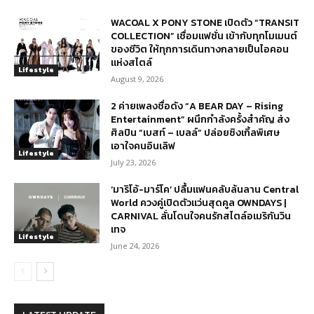
WACOAL X PONY STONE เปิดตัว “TRANSIT
COLLECTION” เชื่อมแฟชั่น เข้ากับทุกโมเมนต์
ของชีวิต ให้ทุกการเดินทางกลายเป็นไอคอน
แห่งสไตล์
Lifestyle
August 9, 2026
2 ค่ายเพลงชื่อดัง “A BEAR DAY – Rising
Entertainment” ผนึกกำลังครั้งสำคัญ ส่ง
ศิลปิน “เบสท์ – เบลล์” ปล่อยซิงเกิ้ลพิเศษ
เอาใจคนอินเลิฟ
Lifestyle
July 23, 2026
‘มาริโอ้-มาร์โค’ ปลื้มแฟนคลับล้นลาน Central
World ควงคู่เปิดตัวแว่นสุดคูล OWNDAYS |
CARNIVAL ลั่นโดนใจคนรักสไตล์อเมริกันวิน
เทจ
Lifestyle
June 24, 2026