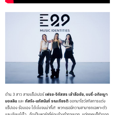
ด้าน 3 สาว สายแร็ปเปอร์
เฟรช-จิภัสสร เล้าลือชัย,
แบรี่-อภิชญา
มอลลิน
และ
ภัสจัง-นภัสนันท์ รณเกียรติ
ออกมาโชว์สกิลการแต่ง
แร็ปเอง ร้องเอง ได้เจ๋งจนน่าทึ่ง!! พวกเธอมีความสามารถเฉพาะตัว
และเรียนรู้เร็ว ถือเป็นพาร์ทที่ค่อนข้างท้าทายมาก แต่ทุกคนก็ทำออก