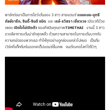
พาร์ทต่อมาเป็นการโชว์เต้นของ 3 สาว สายแดนซ์
แบมแบม-บุตรี
กัลย์จารึก, ซินดี้-ซินดี ชมิด
และ
เรย์-รวิสรา เชี่ยวเวช
เปิดเวทีด้วย
เพลง
เปิดใจไม่เปิดตัว
ของศิลปินคุณภาพ
TIMETHAI
งานนี้ 3 สาว
อวดลีลาการเต้นน่ารักสุดพลิ้ว ด้วยความสามารถในการเต้นบวกกับ
ความถนัดของพวกเธอ ทำให้ทุกอย่างดูคล่องแคล่วไปหมด เป็นทีม
เวิร์คที่แท็คทีมกันออกสเต็ปแดนซ์ขั้นเทพ จนต้องกดไลก์ให้รัวๆ