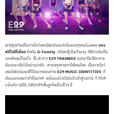
พาร์สุดท้ายเป็นการโชว์เพอร์ฟอร์แมนซ์เต้นของทุกคนในเพลง
ของ
ฟรีไม่มีในโลก
ศิลปิน
G-Twenty
เกิร์ลกรุ๊ปในตำนาน ที่มีท่าเต้นเป็น
เอกลักษณ์โดนใจ ซึ่ง 8 สาว
E29 TRAINEES
ออกมาโชว์ลีลาการ
ร้องและเต้นได้อย่างน่ารัก สะกดทุกสายตาให้หลงใหล เป็นการโชว์
เพอร์ฟอร์แมนซ์ที่โฮ่งมากของค่าย
E29 MUSIC IDENTITIES
ที่
ต้องบอกเลยว่าทำถึงมาก!! พร้อมเดบิวต์เปิดตัวเข้าสู่วงการ T-POP
แจ้งเกิด GIRL GROUPคลื่นลูกใหม่ในเร็วๆ นี้