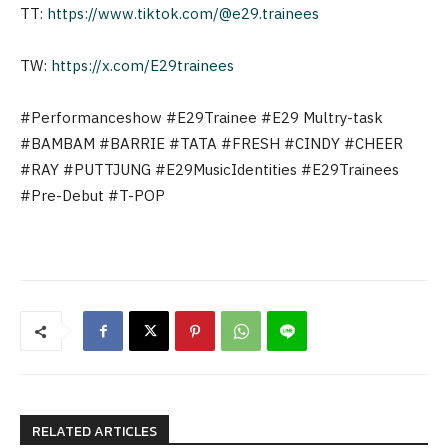
TT:
https://www.tiktok.com/@e29.trainees
TW:
https://x.com/E29trainees
#Performanceshow #E29Trainee #E29 Multry-task
#BAMBAM #BARRIE #TATA #FRESH #CINDY #CHEER
#RAY #PUTTJUNG #E29MusicIdentities #E29Trainees
#Pre-Debut #T-POP
RELATED ARTICLES