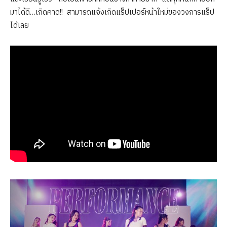
มาได้ดี…เกิดคาด!! สามารถแจ้งเกิดแร็ปเปอร์หน้าใหม่ของวงการแร็ป
ได้เลย