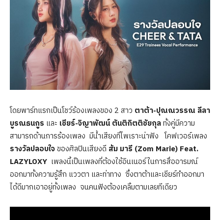
โดยพาร์ทแรกเป็นโชว์ร้องเพลงของ 2 สาว
ตาต้า-ปุณณวรรณ ลีลา
บูรณธนกูร
และ
เชียร์-จิญาพัฒน์ ตันติกิตติชัยกุล
ทั้งคู่มีความ
สามารถด้านการร้องเพลง มีน้ำเสียงที่ไพเราะน่าฟัง โคฟเวอร์เพลง
รางวัลปลอบใจ
ของศิลปินเสียงดี
ส้ม มารี (
Zom Marie) Feat.
LAZYLOXY
เพลงนี้เป็นเพลงที่ต้องใช้อินเนอร์ในการสื่ออารมณ์
ออกมาทั้งความรู้สึก แววตา และท่าทาง ซึ่งตาต้าและเชียร์ทำออกมา
ได้ดีมากเอาอยู่ทั้งเพลง จนคนฟังต้องเคลิ้มตามเลยทีเดียว