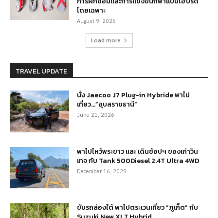
การฝึกซ้อมและการแข่งขันกีฬาแบบไฮบริด
โดยเฉพาะ
August 9, 2026
Load more
TRAVEL UPDATE
นั่ง Jaecoo J7 Plug-in Hybride พาไป
เที่ยว…”อุบลราชธานี”
June 21, 2026
พาไปไหว้พระขาว และ เดินช้อปฯ ของเก่าวิน
เทจ กับ Tank 500Diesel 2.4T Ultra 4WD
December 16, 2025
ขับรถล่องใต้ พาไปตระเวนเที่ยว “ภูเก็ต” กับ
Suzuki New XL7 Hybrid