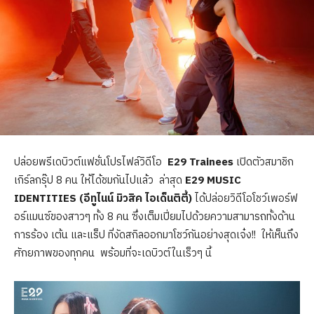
ปล่อยพรีเดบิวต์แฟชั่นโปรไฟล์วิดีโอ
E29 Trainees
เปิดตัวสมาชิก
เกิร์ลกรุ๊ป 8 คน ให้ได้ชมกันไปแล้ว ล่าสุด
E29 MUSIC
IDENTITIES (อีทูไนน์ มิวสิค ไอเด็นติตี้)
ได้ปล่อยวิดีโอโชว์เพอร์ฟ
อร์แมนซ์ของสาวๆ ทั้ง 8 คน ซึ่งเต็มเปี่ยมไปด้วยความสามารถทั้งด้าน
การร้อง เต้น และแร็ป ที่งัดสกิลออกมาโชว์กันอย่างสุดเจ๋ง!! ให้เห็นถึง
ศักยภาพของทุกคน พร้อมที่จะเดบิวต์ในเร็วๆ นี้