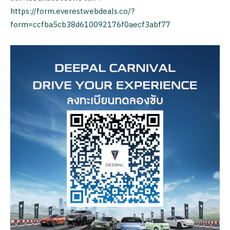
https://form.everestwebdeals.co/?
form=ccfba5cb38d610092176f0aecf3abf77