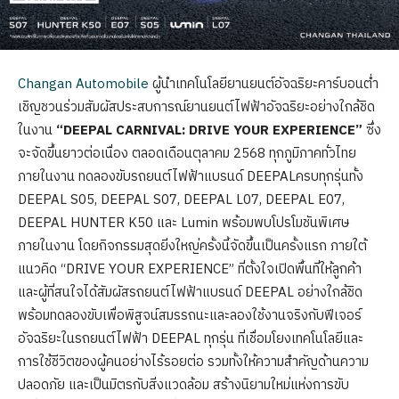
Changan Automobile
ผู้นำเทคโนโลยียานยนต์อัจฉริยะคาร์บอนต่ำ
เชิญชวนร่วมสัมผัสประสบการณ์ยานยนต์ไฟฟ้าอัจฉริยะอย่างใกล้ชิด
ในงาน
“DEEPAL CARNIVAL: DRIVE YOUR EXPERIENCE”
ซึ่ง
จะจัดขึ้นยาวต่อเนื่อง ตลอดเดือนตุลาคม 2568 ทุกภูมิภาคทั่วไทย
ภายในงาน ทดลองขับรถยนต์ไฟฟ้าแบรนด์ DEEPALครบทุกรุ่นทั้ง
DEEPAL S05, DEEPAL S07, DEEPAL L07, DEEPAL E07,
DEEPAL HUNTER K50 และ Lumin พร้อมพบโปรโมชันพิเศษ
ภายในงาน โดยกิจกรรมสุดยิ่งใหญ่ครั้งนี้จัดขึ้นเป็นครั้งแรก ภายใต้
แนวคิด “DRIVE YOUR EXPERIENCE” ที่ตั้งใจเปิดพื้นที่ให้ลูกค้า
และผู้ที่สนใจได้สัมผัสรถยนต์ไฟฟ้าแบรนด์ DEEPAL อย่างใกล้ชิด
พร้อมทดลองขับเพื่อพิสูจน์สมรรถนะและลองใช้งานจริงกับฟีเจอร์
อัจฉริยะในรถยนต์ไฟฟ้า DEEPAL ทุกรุ่น ที่เชื่อมโยงเทคโนโลยีและ
การใช้ชีวิตของผู้คนอย่างไร้รอยต่อ รวมทั้งให้ความสำคัญด้านความ
ปลอดภัย และเป็นมิตรกับสิ่งแวดล้อม สร้างนิยามใหม่แห่งการขับ