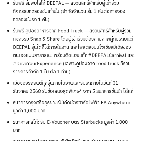
รับฟรี ร่มพับโลโก้ DEEPAL — สงวนสิทธิ์สำหรับผู้เข้าร่วม
กิจกรรมทดลองขับเท่านั้น (จำกัดจำนวน ร่ม 1 คันต่อการจอง
ทดลองขับรถ 1 คัน)
รับฟรี คูปองอาหารจาก Food Truck — สงวนสิทธิ์สำหรับผู้ร่วม
กิจกรรม Snap & Share โดยผู้เข้าร่วมต้องถ่ายภาพคู่กับรถยนต์
DEEPAL รุ่นใดก็ได้ภายในงาน และโพสต์ลงบนโซเชียลมีเดียของ
ตนเองแบบสาธารณะ พร้อมติดแฮชแท็ก #DEEPALCarnival และ
#DriveYourExperience (เฉพาะคูปองจาก food truck ที่ร่วม
รายการจำกัด 1 ใบ ต่อ 1 ท่าน)
เมื่อจองรถยนต์ทุกรุ่นภายในงานและรับรถภายในวันที่ 31
ธันวาคม 2568 รับข้อเสนอสุดพิเศษ* จาก 5 ธนาคารชั้นนำ ได้แก่
ธนาคารกรุงศรีอยุธยา: รับโค้ดบัตรชาร์จไฟฟ้า EA Anywhere
มูลค่า 1,000 บาท
ธนาคารทิสโก้: รับ E-Voucher บัตร Starbucks มูลค่า 1,000
บาท