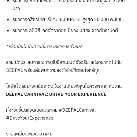
ธนาคารทหารไทยธนชาต: รับสิทธิ์สนับสนุนค่างวดสูงสุด 3,000
บาท
ธนาคารกสิกรไทย: รับคะแนน KPoint สูงสุด 20,000 คะแนน
ธนาคารไอซีบีซี: ลดอัตราดอกเบี้ยลง 0.1% จากอัตราปกติ
*
เงื่อนไขเป็นไปตามที่แต่ละธนาคารกำหนด
ร่วมเปิดประสบการณ์การขับขี่ยานยนต์อัจฉริยะแห่งอนาคตไปกับ
DEEPAL พร้อมค้นพบความลงตัวใหม่ที่ตอบโจทย์ทุก
ไลฟ์สไตล์อย่างเหนือระดับ ในงานเดียวที่คุณไม่ควรพลาด กับงาน
DEEPAL CARNIVAL: DRIVE YOUR EXPERIENCE
ที่จะจัดขึ้นตลอดเดือนตุลาคม #DEEPALCarnival
#DriveYourExperience
รายละเอียดเพิ่มเติม คลิก :