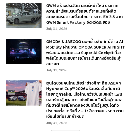
GWM สร้างประวัติศาสตร์หน้าใหม่ ประกาศ
ความสำเร็จแบรนด์รถยนต์รายแรกที่ผลิต
ชดเชยครบตามเงื่อนไขมาตรการ EV 3.5 จาก
GWM Smart Factory จังหวัดระยอง
July 31, 2026
OMODA & JAECOO ตอกย้ำวิสัยทัศน์ด้าน AI
Mobility ผ่านงาน OMODA SUPER AI NIGHT
พร้อมเผยนวัตกรรม Super AI Cockpit ที่จะ
พลิกโฉมประสบการณ์การเดินทางอัจฉริยะสู่
อนาคต
July 31, 2026
ฮุนไดชวนคนไทยเชียร์ “ช้างศึก” ศึก ASEAN
Hyundai Cup™ 2026พร้อมรับเสื้อทีมชาติ
ไทยฤดูกาลใหม่ เมื่อไทยคว้าชัยเกมเหย้า แฟน
บอลร่วมลุ้นผลการแข่งขันและรับเสื้อฟุตบอล
ทีมชาติไทยเมื่อทดลองขับที่โชว์รูมฮุนไดทั่ว
ประเทศตั้งแต่วันที่ 2 – 17 สิงหาคม 2569 ตาม
เงื่อนไขที่บริษัทกำหนด
July 31, 2026