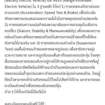
(Battery Electric Vehicle) และ REEV (Range-Extended
Electric Vehicle) ใน 3 ฐานหลัก ได้แก่ 1) การทดสอบอัตราเร่งและ
ระบบเบรก (Acceleration: Speed Test & Brake) เพื่อประเมิน
ศักยภาพการตอบสนองและความมั่นใจในการหยุดรถอย่างปลอดภัย
2) การทดสอบความแม่นยำของพวงมาลัยและการควบคุมในเส้นทาง
คดเคี้ยว (Slalom: Stability & Maneuverability) เพื่อทดลองความ
คล่องตัวและเสถียรภาพของตัวรถในสถานการณ์จำลองที่ใกล้เคียง
กับการใช้งานจริง และ 3) การทดสอบระบบช่วงล่าง (Suspension
Test) บนพื้นผิวถนนจำลองหลากหลายรูปแบบ เพื่อสาธิตความนุ่ม
นวล ความสบาย และการดูดซับแรงสั่นสะเทือนของรถแต่ละรุ่น โดยทุก
ขั้นตอนของการทดลองขับจะอยู่ภายใต้การดูแลอย่างใกล้ชิดจากทีมผู้
ฝึกสอนมืออาชีพที่พร้อมให้คำแนะนำด้านเทคนิคและความปลอดภัย
ตลอดจนเน้นย้ำจุดเด่นเฉพาะตัวของรถแต่ละรุ่นอย่างครบถ้วน โดยผู้
ที่สนใจสามารถเข้าร่วมกิจกรรมได้โดยไม่เสียค่าใช้จ่าย และสามารถลง
ทะเบียนล่วงหน้าเพื่อทดลองขับรถยนต์รุ่น
ต่าง ๆ ได้ตั้งแต่วันนี้เป็นต้นไป
ลงทะเบียนทดลองขับฟรี ได้ที่ :