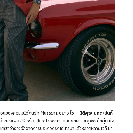
อคอนของคอมมูนิตี้คนรัก Mustang อย่าง
โจ – นิติคุณ ยุกตะนันท์
มเจ้าของเพจ JK หรือ jk.retrocars และ
ราม – จตุพล อ่ำสุ่น
นัก
สองเคยคว้ารางวัลจากการประกวดรถเรโทรมาแล้วหลากหลายเวที มา