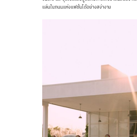
แล่นในถนนแห่งแฟชั่นได้อย่างสง่างาม