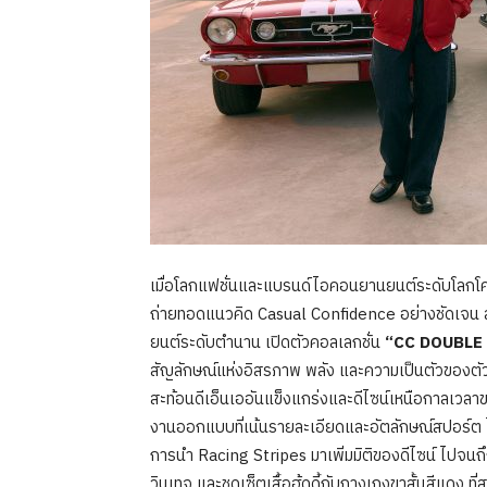
เมื่อโลกแฟชั่นและแบรนด์ไอคอนยานยนต์ระดับโลก
ถ่ายทอดแนวคิด Casual Confidence อย่างชัดเจ
ยนต์ระดับตำนาน เปิดตัวคอลเลกชั่น
“CC DOUBLE
สัญลักษณ์แห่งอิสรภาพ พลัง และความเป็นตัวของตัวเ
สะท้อนดีเอ็นเออันแข็งแกร่งและดีไซน์เหนือกาลเว
งานออกแบบที่เน้นรายละเอียดและอัตลักษณ์สปอร์ต
การนำ Racing Stripes มาเพิ่มมิติของดีไซน์ ไปจนถ
วินเทจ และชุดเซ็ตเสื้อฮู้ดดี้กับกางเกงขาสั้นสีแดง 