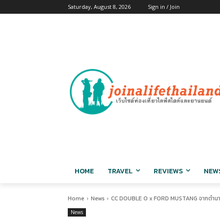
Saturday, August 8, 2026
Sign in / Join
HOME
TRAVEL
REVIEWS
NEW
Home
News
CC DOUBLE O x FORD MUSTANG จากตำนานแบ
News