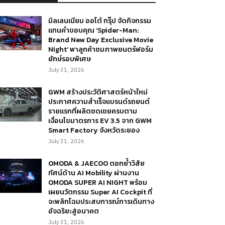
มิลเลนเนียม ออโต้ กรุ๊ป จัดกิจกรรม
แทนคำขอบคุณ ‘Spider-Man:
Brand New Day Exclusive Movie
Night’ พาลูกค้าชมภาพยนตร์ฟอร์ม
ยักษ์รอบพิเศษ
July 31, 2026
GWM สร้างประวัติศาสตร์หน้าใหม่
ประกาศความสำเร็จแบรนด์รถยนต์
รายแรกที่ผลิตชดเชยครบตาม
เงื่อนไขมาตรการ EV 3.5 จาก GWM
Smart Factory จังหวัดระยอง
July 31, 2026
OMODA & JAECOO ตอกย้ำวิสัย
ทัศน์ด้าน AI Mobility ผ่านงาน
OMODA SUPER AI NIGHT พร้อม
เผยนวัตกรรม Super AI Cockpit ที่
จะพลิกโฉมประสบการณ์การเดินทาง
อัจฉริยะสู่อนาคต
July 31, 2026