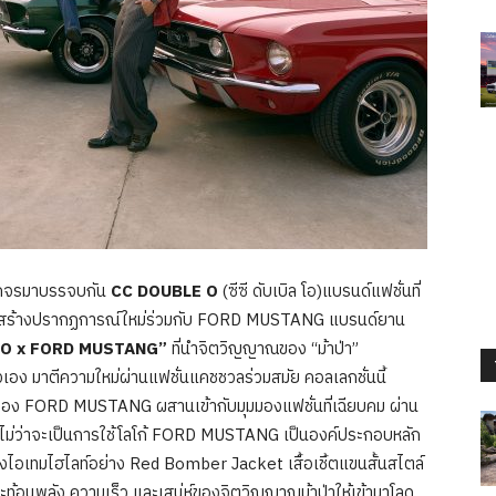
โคจรมาบรรจบกัน
CC DOUBLE O
(ซีซี ดับเบิล โอ)แบรนด์แฟชั่นที่
น สร้างปรากฏการณ์ใหม่ร่วมกับ FORD MUSTANG แบรนด์ยาน
 O x FORD MUSTANG”
ที่นำจิตวิญญาณของ “ม้าป่า”
อง มาตีความใหม่ผ่านแฟชั่นแคชชวลร่วมสมัย คอลเลกชั่นนี้
ลาของ FORD MUSTANG ผสานเข้ากับมุมมองแฟชั่นที่เฉียบคม ผ่าน
 ไม่ว่าจะเป็นการใช้โลโก้ FORD MUSTANG เป็นองค์ประกอบหลัก
ึงไอเทมไฮไลท์อย่าง Red Bomber Jacket เสื้อเชิ้ตแขนสั้นสไตล์
ที่สะท้อนพลัง ความเร็ว และเสน่ห์ของจิตวิญญาณม้าป่าให้เข้ามาโลด