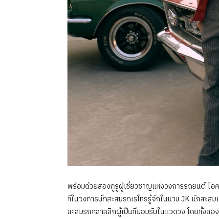
พร้อมด้วยสองกูรูผู้เชี่ยวชาญแห่งวงการรถยนต์ ไ
ที่ในวงการนักสะสมรถเรโทรรู้จักในนาม JK นักสะส
สะสมรถคลาสสิกผู้เป็นที่ยอมรับในแวดวง โดยทั้ง