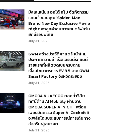
มิลเลนเนียม ออโต้ กรุ๊ป จัดกิจกรรม
แทนคำขอบคุณ ‘Spider-Man:
Brand New Day Exclusive Movie
Night’ พาลูกค้าชมภาพยนตร์ฟอร์ม
ยักษ์รอบพิเศษ
July 31, 2026
GWM สร้างประวัติศาสตร์หน้าใหม่
ประกาศความสำเร็จแบรนด์รถยนต์
รายแรกที่ผลิตชดเชยครบตาม
เงื่อนไขมาตรการ EV 3.5 จาก GWM
Smart Factory จังหวัดระยอง
July 31, 2026
OMODA & JAECOO ตอกย้ำวิสัย
ทัศน์ด้าน AI Mobility ผ่านงาน
OMODA SUPER AI NIGHT พร้อม
เผยนวัตกรรม Super AI Cockpit ที่
จะพลิกโฉมประสบการณ์การเดินทาง
อัจฉริยะสู่อนาคต
July 31, 2026