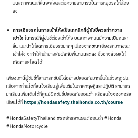
บนสภาพถนนที่ลื่นจะส่งผลต่อความสามารถในการหยุดรถให้น้อย
ลง
การเอียงรถในการเข้าโค้งเป็นเทคนิคที่ผู้ขับขี่ควรทำความ
เข้าใจ
ในกรณีที่ผู้ขับขี่ต้องเข้าโค้ง บนสภาพถนนมีความเปียกและ
ลื่น แนะนำให้ลดการเอียงรถมากๆ เนื่องจากขณะเอียงรถมากขณะ
เข้าโค้ง จะทำให้หน้ายางสัมผัสกับพื้นถนนลดลง ซึ่งอาจส่งผลให้
เกิดการสไลด์ได้
เพียงเท่านี้ผู้ขับขี่ก็สามารถขับขี่ได้อย่างปลอดภัยมากขึ้นในช่วงฤดูฝน
หรือหากท่านใดที่สนใจเรียนรู้เพิ่มเติมในภาคทฤษฎีและปฎิบัติ สามารถ
มาเรียนเพิ่มเติมได้ที่ศูนย์ฝึกขับขี่ปลอดภัยฮอนด้า หรือสนใจจองคอร์ส
เรียนได้ที่
https://hondasafety.thaihonda.co.th/course
#HondaSafetyThailand #รถจักรยานยนต์ฮอนด้า #Honda
#HondaMotorcycle