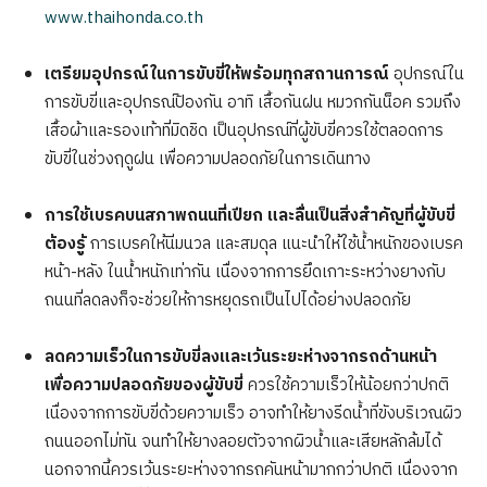
www.thaihonda.co.th
เตรียมอุปกรณ์ในการขับขี่ให้พร้อมทุกสถานการณ์
อุปกรณ์ใน
การขับขี่และอุปกรณ์ป้องกัน อาทิ เสื้อกันฝน หมวกกันน็อค รวมถึง
เสื้อผ้าและรองเท้าที่มิดชิด เป็นอุปกรณ์ที่ผู้ขับขี่ควรใช้ตลอดการ
ขับขี่ในช่วงฤดูฝน เพื่อความปลอดภัยในการเดินทาง
การใช้เบรคบนสภาพถนนที่เปียก และลื่นเป็นสิ่งสำคัญที่ผู้ขับขี่
ต้องรู้
การเบรคให้นิ่มนวล และสมดุล แนะนำให้ใช้น้ำหนักของเบรค
หน้า-หลัง ในน้ำหนักเท่ากัน เนื่องจากการยึดเกาะระหว่างยางกับ
ถนนที่ลดลงก็จะช่วยให้การหยุดรถเป็นไปได้อย่างปลอดภัย
ลดความเร็วในการขับขี่ลงและเว้นระยะห่างจากรถด้านหน้า
เพื่อความปลอดภัยของผู้ขับขี่
ควรใช้ความเร็วให้น้อยกว่าปกติ
เนื่องจากการขับขี่ด้วยความเร็ว อาจทำให้ยางรีดน้ำที่ขังบริเวณผิว
ถนนออกไม่ทัน จนทำให้ยางลอยตัวจากผิวน้ำและเสียหลักล้มได้
นอกจากนี้ควรเว้นระยะห่างจากรถคันหน้ามากกว่าปกติ เนื่องจาก