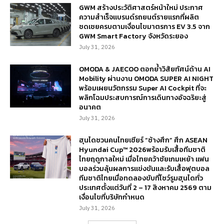
GWM สร้างประวัติศาสตร์หน้าใหม่ ประกาศ
ความสำเร็จแบรนด์รถยนต์รายแรกที่ผลิต
ชดเชยครบตามเงื่อนไขมาตรการ EV 3.5 จาก
GWM Smart Factory จังหวัดระยอง
July 31, 2026
OMODA & JAECOO ตอกย้ำวิสัยทัศน์ด้าน AI
Mobility ผ่านงาน OMODA SUPER AI NIGHT
พร้อมเผยนวัตกรรม Super AI Cockpit ที่จะ
พลิกโฉมประสบการณ์การเดินทางอัจฉริยะสู่
อนาคต
July 31, 2026
ฮุนไดชวนคนไทยเชียร์ “ช้างศึก” ศึก ASEAN
Hyundai Cup™ 2026พร้อมรับเสื้อทีมชาติ
ไทยฤดูกาลใหม่ เมื่อไทยคว้าชัยเกมเหย้า แฟน
บอลร่วมลุ้นผลการแข่งขันและรับเสื้อฟุตบอล
ทีมชาติไทยเมื่อทดลองขับที่โชว์รูมฮุนไดทั่ว
ประเทศตั้งแต่วันที่ 2 – 17 สิงหาคม 2569 ตาม
เงื่อนไขที่บริษัทกำหนด
July 31, 2026