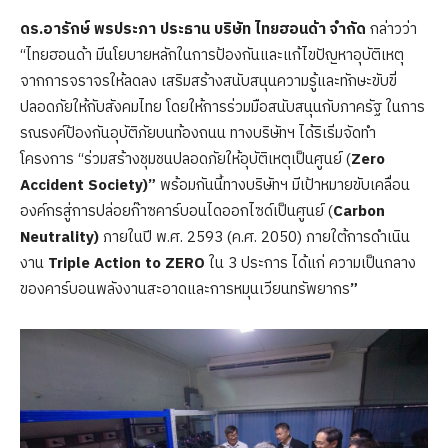
ดร.อารักษ์ พรประภา ประธาน บริษัท ไทยฮอนด้า จำกัด
กล่าวว่า
“ไทยฮอนด้า มีนโยบายหลักในการป้องกันและแก้ไขปัญหาอุบัติเหตุ
จากการจราจรให้ลดลง เสริมสร้างสนับสนุนความรู้และทักษะขับขี่
ปลอดภัยให้กับสังคมไทย โดยให้การร่วมมือสนับสนุนกับภาครัฐ ในการ
รณรงค์ป้องกันอุบัติภัยบนท้องถนน ทางบริษัทฯ ได้ริเริ่มจัดทำ
โครงการ “ร่วมสร้างชุมชนปลอดภัยให้อุบัติเหตุเป็นศูนย์ (
Zero
Accident Society)”
พร้อมกันนี้ทางบริษัทฯ มีเป้าหมายขับเคลื่อน
องค์กรสู่การปล่อยก๊าซคาร์บอนไดออกไซด์เป็นศูนย์ (
Carbon
Neutrality)
ภายในปี พ.ศ. 2593 (ค.ศ. 2050) ภายใต้การดำเนิน
งาน
Triple Action to ZERO
ใน 3 ประการ ได้แก่ ความเป็นกลาง
ของคาร์บอนพลังงานสะอาดและการหมุนเวียนทรัพยากร
”