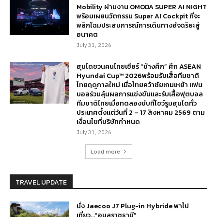
Mobility ผ่านงาน OMODA SUPER AI NIGHT
พร้อมเผยนวัตกรรม Super AI Cockpit ที่จะ
พลิกโฉมประสบการณ์การเดินทางอัจฉริยะสู่
อนาคต
July 31, 2026
ฮุนไดชวนคนไทยเชียร์ “ช้างศึก” ศึก ASEAN
Hyundai Cup™ 2026พร้อมรับเสื้อทีมชาติ
ไทยฤดูกาลใหม่ เมื่อไทยคว้าชัยเกมเหย้า แฟน
บอลร่วมลุ้นผลการแข่งขันและรับเสื้อฟุตบอล
ทีมชาติไทยเมื่อทดลองขับที่โชว์รูมฮุนไดทั่ว
ประเทศตั้งแต่วันที่ 2 – 17 สิงหาคม 2569 ตาม
เงื่อนไขที่บริษัทกำหนด
July 31, 2026
Load more
TRAVEL UPDATE
นั่ง Jaecoo J7 Plug-in Hybride พาไป
เที่ยว…”อุบลราชธานี”