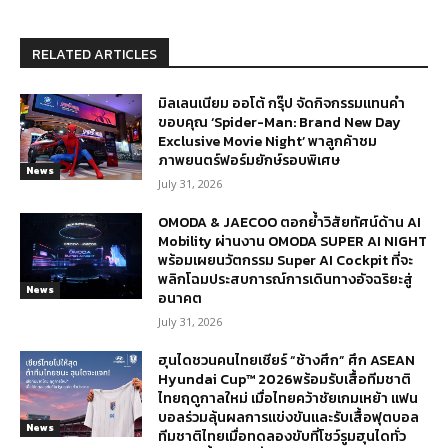
RELATED ARTICLES
มิลเลนเนียม ออโต้ กรุ๊ป จัดกิจกรรมแทนคำ
ขอบคุณ ‘Spider-Man: Brand New Day
Exclusive Movie Night’ พาลูกค้าชม
ภาพยนตร์ฟอร์มยักษ์รอบพิเศษ
News
July 31, 2026
OMODA & JAECOO ตอกย้ำวิสัยทัศน์ด้าน AI
Mobility ผ่านงาน OMODA SUPER AI NIGHT
พร้อมเผยนวัตกรรม Super AI Cockpit ที่จะ
พลิกโฉมประสบการณ์การเดินทางอัจฉริยะสู่
News
อนาคต
July 31, 2026
ฮุนไดชวนคนไทยเชียร์ “ช้างศึก” ศึก ASEAN
Hyundai Cup™ 2026พร้อมรับเสื้อทีมชาติ
ไทยฤดูกาลใหม่ เมื่อไทยคว้าชัยเกมเหย้า แฟน
บอลร่วมลุ้นผลการแข่งขันและรับเสื้อฟุตบอล
News
ทีมชาติไทยเมื่อทดลองขับที่โชว์รูมฮุนไดทั่ว