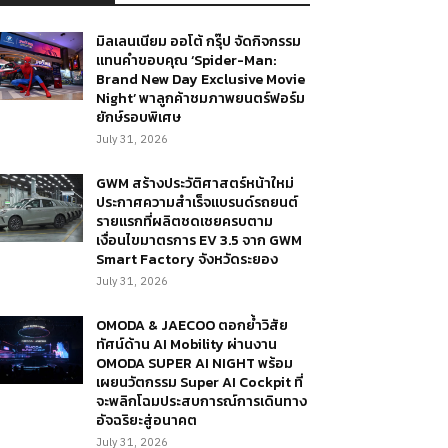
มิลเลนเนียม ออโต้ กรุ๊ป จัดกิจกรรม
แทนคำขอบคุณ ‘Spider-Man:
Brand New Day Exclusive Movie
Night’ พาลูกค้าชมภาพยนตร์ฟอร์ม
ยักษ์รอบพิเศษ
July 31, 2026
GWM สร้างประวัติศาสตร์หน้าใหม่
ประกาศความสำเร็จแบรนด์รถยนต์
รายแรกที่ผลิตชดเชยครบตาม
เงื่อนไขมาตรการ EV 3.5 จาก GWM
Smart Factory จังหวัดระยอง
July 31, 2026
OMODA & JAECOO ตอกย้ำวิสัย
ทัศน์ด้าน AI Mobility ผ่านงาน
OMODA SUPER AI NIGHT พร้อม
เผยนวัตกรรม Super AI Cockpit ที่
จะพลิกโฉมประสบการณ์การเดินทาง
อัจฉริยะสู่อนาคต
July 31, 2026