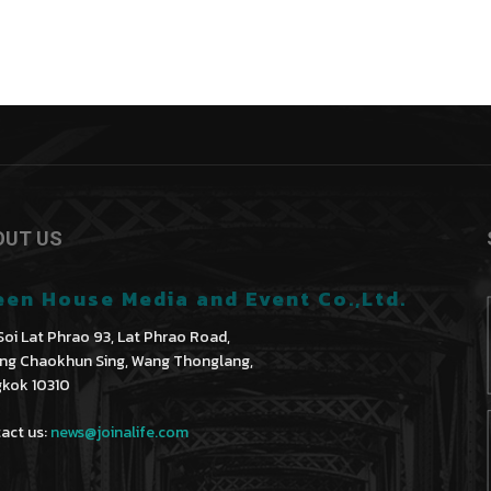
OUT US
een House Media and Event Co.,Ltd.
Soi Lat Phrao 93, Lat Phrao Road,
ng Chaokhun Sing, Wang Thonglang,
kok 10310
act us:
news@joinalife.com