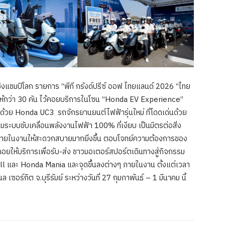
ิงแชมป์โลก รายการ “พีที กรังด์ปรีซ์ ออฟ ไทยแลนด์ 2026 “ไทย
ีให้กว่า 30 คัน ไว้คอยบริการในโซน “Honda EV Experience”
ด้วย Honda UC3 รถจักรยานยนต์ไฟฟ้ารุ่นใหม่ ที่โดดเด่นด้วย
อมระบบขับเคลื่อนพลังงานไฟฟ้า 100% ที่เงียบ เป็นมิตรต่อสิ่ง
ายในงานให้สะดวกสบายมากยิ่งขึ้น ตอบโจทย์ความต้องการของ
อยให้บริการเพื่อรับ-ส่ง ชาวมอเตอร์สปอร์ตเดินทางสู่กิจกรรม
l และ Honda Mania และจุดขึ้นลงต่างๆ ภายในงาน ตั้งแต่เวลา
เซอร์กิต จ.บุรีรัมย์ ระหว่างวันที่ 27 กุมภาพันธ์ – 1 มีนาคม นี้