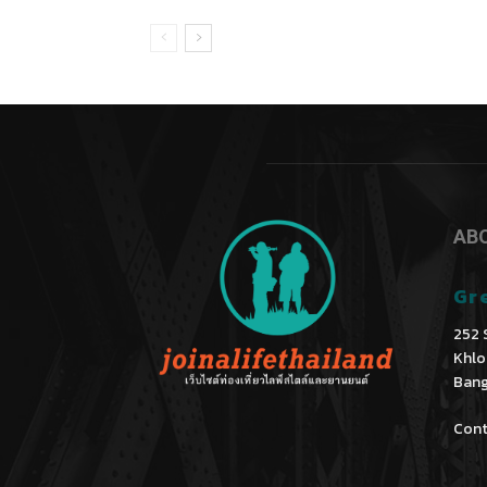
AB
Gr
252 
Khlo
Bang
Cont