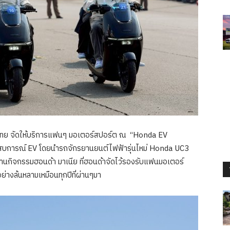
์ตไทย จัดให้บริการแฟนๆ มอเตอร์สปอร์ต ณ “Honda EV
ะสบการณ์ EV โดยนำรถจักรยานยนต์ไฟฟ้ารฺุ่นไหม่ Honda UC3
ี่ลานกิจกรรมฮอนด้า มาเนีย ที่ฮอนด้าจัดไว้รองรับแฟนมอเตอร์
างล้นหลามเหมือนทุกปีที่ผ่านๆมา