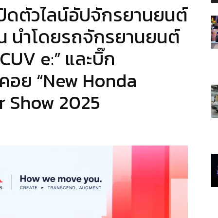
ปิดตัวไลน์อัปจักรยานยนต์
ุ่น นำโดยรถจักรยานยนต์
UV e:” และบิ๊ก
นรอคอย “New Honda
or Show 2025