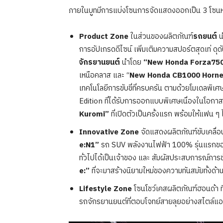
ภายในบูทมีการแบ่งโซนการจัดแสดงออกเป็น 3 โซนหล
Product Zone
ในส่วนของผลิตภัณฑ์
รถยนต์
น
การอัปเกรดดีไซน์ เพิ่มเติมความสปอร์ตสุดเท่ ด
จักรยานยนต์
นำโดย
“New Honda Forza75
เหนือคลาส และ “
New Honda CB1000 Horne
เทคโนโลยีการขับขี่ที่ครบครัน ตามด้วยโมเดลพิเ
Edition ที่ได้รับการออกแบบพิเศษเนื่องในโอก
Kuromi”
ที่เปิดตัวเป็นครั้งแรก พร้อมให้แฟน ๆ 
Innovative Zone
จัดแสดงผลิตภัณฑ์ขับเคลื่
e:N1”
รถ SUV พลังงานไฟฟ้า 100% รุ่นแรกของฮ
ทั่วไปได้เป็นเจ้าของ และ สัมผัสประสบการณ์การข
e:”
ที่จะมาสร้างนิยามใหม่ของความทันสมัยทั้งด้า
Lifestyle Zone
โซนโชว์เคสผลิตภัณฑ์ฮอนด้า ที
รถจักรยานยนต์ที่ตอบโจทย์สายลุยอย่างสไตล์แอ