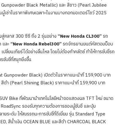
 (Mat Gunpowder Black Metallic) และ สีขาว (Pearl Jubilee
เป็นผู้เช่าในราคาพิเศษเฉพาะในงานบางกอกมอเตอร์โชว์ 2025
ู่คลาส 300 ซีซี ถึง 2 รุ่นอย่าง
“New Honda CL300”
รถ
ก และ
“New Honda Rebel300”
รถจักรยานยนต์คัสตอมบ็อบ
 เปลี่ยนเกียร์ได้อย่างลื่นไหล โดยไม่ต้องกำคลัตช์ ทำให้การขับขี่รถ
บขี่ที่สนุกยิ่งขึ้น
at Gunpowder Black) เปิดตัวในราคาแนะนำที่ 159,900 บาท
สีดำ (Pearl Shining Black) ราคาแนะนำที่ 159,900 บาท
SUV Bike ที่พัฒนานำเทคโนโลยีหน้าจอแสดงผล TFT ใหม่ ขนาด
a RoadSync รองรับทุกความต้องการของผู้ขับขี่ และปุ่ม
ลายระดับ ให้สมรรถนะการขับขี่ที่ดีเยี่ยม รุ่น Standard Type
N RED, สีน้ำเงิน OCEAN BLUE และสีดำ CHARCOAL BLACK