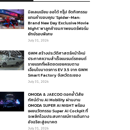
มิลเลนเนียม ออโต้ กรุ๊ป จัดกิจกรรม
แทนคำขอบคุณ ‘Spider-Man:
Brand New Day Exclusive Movie
Night’ พาลูกค้าชมภาพยนตร์ฟอร์ม
ยักษ์รอบพิเศษ
July 31, 2026
GWM สร้างประวัติศาสตร์หน้าใหม่
ประกาศความสำเร็จแบรนด์รถยนต์
รายแรกที่ผลิตชดเชยครบตาม
เงื่อนไขมาตรการ EV 3.5 จาก GWM
Smart Factory จังหวัดระยอง
July 31, 2026
OMODA & JAECOO ตอกย้ำวิสัย
ทัศน์ด้าน AI Mobility ผ่านงาน
OMODA SUPER AI NIGHT พร้อม
เผยนวัตกรรม Super AI Cockpit ที่
จะพลิกโฉมประสบการณ์การเดินทาง
อัจฉริยะสู่อนาคต
July 31, 2026