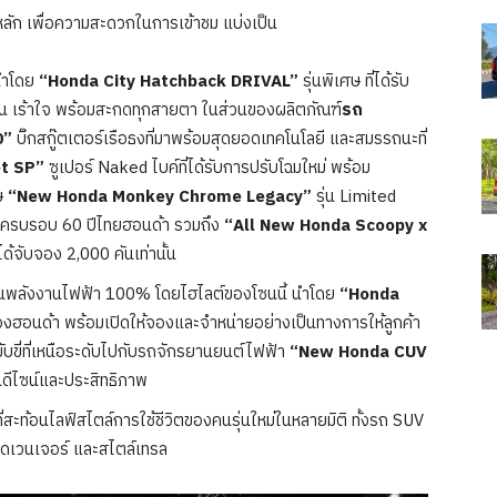
ัก เพื่อความสะดวกในการเข้าชม แบ่งเป็น
ำโดย
“Honda City Hatchback DRIVAL”
รุ่นพิเศษ ที่ได้รับ
ุดัน เร้าใจ พร้อมสะกดทุกสายตา ในส่วนของผลิตภัณฑ์
รถ
0”
บิ๊กสกู๊ตเตอร์เรือธงที่มาพร้อมสุดยอดเทคโนโลยี และสมรรถนะที่
t SP”
ซูเปอร์ Naked ไบค์ที่ได้รับการปรับโฉมใหม่ พร้อม
ศษ
“New Honda Monkey Chrome Legacy”
รุ่น Limited
าสครบรอบ 60 ปีไทยฮอนด้า รวมถึง
“All New Honda Scoopy x
ได้จับจอง 2,000 คันเท่านั้น
อนพลังงานไฟฟ้า 100% โดยไฮไลต์ของโซนนี้ นำโดย
“Honda
อนด้า พร้อมเปิดให้จองและจำหน่ายอย่างเป็นทางการให้ลูกค้า
ับขี่ที่เหนือระดับไปกับรถจักรยานยนต์ไฟฟ้า
“New Honda CUV
นดีไซน์และประสิทธิภาพ
่สะท้อนไลฟ์สไตล์การใช้ชีวิตของคนรุ่นใหม่ในหลายมิติ ทั้งรถ SUV
ดเวนเจอร์ และสไตล์เทรล