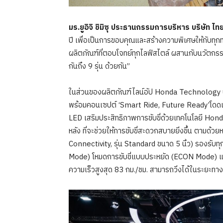
มร.ยูอิจิ ชิมิซุ ประธานกรรมการบริหาร บริษัท ไ
ปี เพื่อเป็นการขอบคุณและสร้างความพิเศษให้กับทุกท่
ผลิตภัณฑ์ที่ตอบโจทย์ทุกไลฟ์สไตล์ ผสานกับนวัตกรร
กันถึง 9 รุ่น ด้วยกัน”
ในส่วนของผลิตภัณฑ์ไลน์อัป Honda Technology
พร้อมคอนเซปต์ ‘Smart Ride, Future Ready’โดดเด
LED เสริมประสิทธิภาพการขับขี่ด้วยเทคโนโลยี Ho
หลัง ที่จะช่วยให้การขับขี่สะดวกสบายยิ่งขึ้น ตามด้ว
Connectivity, รุ่น Standard ขนาด 5 นิ้ว) รองรับทุ
Mode) โหมดการขับขี่แบบประหยัด (ECON Mode) แล
ความเร็วสูงสุด 83 กม./ชม. สามารถวิ่งได้ในระยะทาง