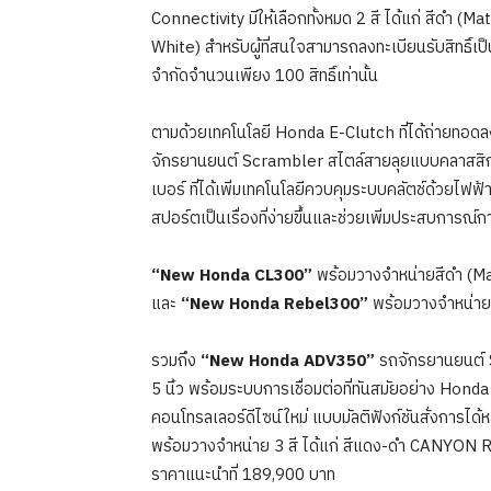
Connectivity มีให้เลือกทั้งหมด 2 สี ได้แก่ สีดำ
White) สำหรับผู้ที่สนใจสามารถลงทะเบียนรับสิทธิ์
จำกัดจำนวนเพียง 100 สิทธิ์เท่านั้น
ตามด้วยเทคโนโลยี Honda E-Clutch ที่ได้ถ่ายทอดลงส
จักรยานยนต์ Scrambler สไตล์สายลุยแบบคลาสสิ
เบอร์ ที่ได้เพิ่มเทคโนโลยีควบคุมระบบคลัตช์ด้วยไฟฟ้า
สปอร์ตเป็นเรื่องที่ง่ายขึ้นและช่วยเพิ่มประสบการณ์การขั
“New Honda CL300”
พร้อมวางจำหน่ายสีดำ (M
และ
“New Honda Rebel300”
พร้อมวางจำหน่าย 
รวมถึง
“New Honda ADV350”
รถจักรยานยนต์ 
5 นิ้ว พร้อมระบบการเชื่อมต่อที่ทันสมัยอย่าง Hond
คอนโทรลเลอร์ดีไซน์ใหม่ แบบมัลติฟังก์ชันสั่งการได้ห
พร้อมวางจำหน่าย 3 สี ได้แก่ สีแดง-ดำ CANYO
ราคาแนะนำที่ 189,900 บาท