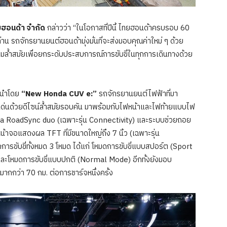
ทยฮอนด้า จำกัด
กล่าวว่า “ในโอกาสที่ปีนี้ ไทยฮอนด้าครบรอบ 60
าน รถจักรยานยนต์ฮอนด้ามุ่งมั่นที่จะส่งมอบคุณค่าใหม่ ๆ ด้วย
มล้ำสมัยเพื่อยกระดับประสบการณ์การขับขี่ในทุกการเดินทางด้วย
 นำโดย
“New Honda CUV e:”
รถจักรยานยนต์ไฟฟ้าที่มา
่นด้วยดีไซน์ล้ำสมัยรอบคัน มาพร้อมกับไฟหน้าและไฟท้ายแบบไฟ
nda RoadSync duo (เฉพาะรุ่น Connectivity) และระบบช่วยถอย
ยหน้าจอแสดงผล TFT ที่มีขนาดใหญ่ถึง 7 นิ้ว (เฉพาะรุ่น
กการขับขี่ทั้งหมด 3 โหมด ได้แก่ โหมดการขับขี่แบบสปอร์ต (Sport
ะโหมดการขับขี่แบบปกติ (Normal Mode) อีกทั้งยังมอบ
มากกว่า 70 กม. ต่อการชาร์จหนึ่งครั้ง