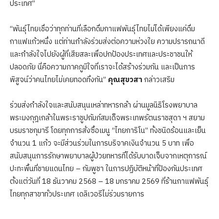
ประเทศ”
“พันธุ์ไทยเชื่อว่าทุกท่านที่เลือกดื่มกาแฟพันธุ์ไทยไม่ได้เพียงแค่ดื่ม
กาแฟแก้วหนึ่ง แต่ท่านกำลังร่วมส่งต่อความห่วงใย ความปรารถนาดี
และกำลังใจไปยังผู้ที่เสียสละเพื่อปกป้องประเทศและประชาชนให้
ปลอดภัย นี่คือความภาคภูมิใจที่เราจะได้สร้างร่วมกัน และเป็นการ
พิสูจน์ว่าคนไทยไม่เคยทอดทิ้งกัน”
คุณสุขวสา
กล่าวเสริม
ร่วมส่งกำลังใจและสนับสนุนเหล่าทหารกล้า ผ่านมูลนิธิโรงพยาบาล
พระมงกุฎเกล้าในพระราชูปถัมภ์สมเด็จพระเทพรัตนราชสุดา ฯ สยาม
บรมราชกุมารี โดยทุกการสั่งซื้อเมนู “ไทยการิโน” ทั้งชนิดร้อนและเย็น
จำนวน 1 แก้ว จะมีส่วนร่วมในการบริจาคเงินจำนวน 5 บาท เพื่อ
สนับสนุนการรักษาพยาบาลผู้ป่วยทหารที่ได้รับบาดเจ็บจากเหตุการณ์
ปะทะพื้นที่ชายแดนไทย – กัมพูชา ในการปฏิบัติหน้าที่ป้องกันประเทศ
ตั้งแต่วันที่ 18 ธันวาคม 2568 – 18 มกราคม 2569 ที่ร้านกาแฟพันธุ์
ไทยทุกสาขาทั่วประเทศ เดลิเวอรีไม่ร่วมรายการ