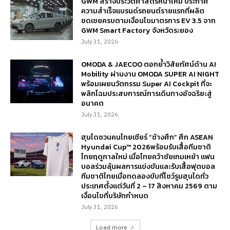
GWM สร้างประวัติศาสตร์หน้าใหม่ ประกาศ
ความสำเร็จแบรนด์รถยนต์รายแรกที่ผลิต
ชดเชยครบตามเงื่อนไขมาตรการ EV 3.5 จาก
GWM Smart Factory จังหวัดระยอง
July 31, 2026
OMODA & JAECOO ตอกย้ำวิสัยทัศน์ด้าน AI
Mobility ผ่านงาน OMODA SUPER AI NIGHT
พร้อมเผยนวัตกรรม Super AI Cockpit ที่จะ
พลิกโฉมประสบการณ์การเดินทางอัจฉริยะสู่
อนาคต
July 31, 2026
ฮุนไดชวนคนไทยเชียร์ “ช้างศึก” ศึก ASEAN
Hyundai Cup™ 2026พร้อมรับเสื้อทีมชาติ
ไทยฤดูกาลใหม่ เมื่อไทยคว้าชัยเกมเหย้า แฟน
บอลร่วมลุ้นผลการแข่งขันและรับเสื้อฟุตบอล
ทีมชาติไทยเมื่อทดลองขับที่โชว์รูมฮุนไดทั่ว
ประเทศตั้งแต่วันที่ 2 – 17 สิงหาคม 2569 ตาม
เงื่อนไขที่บริษัทกำหนด
July 31, 2026
Load more