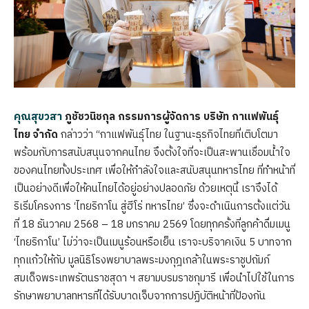
คุณสุขวสา
ภูชัชวนิชกุล กรรมการผู้จัดการ บริษัท กาแฟพันธุ์
ไทย จำกัด
กล่าวว่า “กาแฟพันธุ์ไทย ในฐานะธุรกิจไทยที่เติบโตมา
พร้อมกับการสนับสนุนจากคนไทย จึงตั้งใจที่จะเป็นสะพานเชื่อมน้ำใจ
ของคนไทยทั้งประเทศ เพื่อให้กำลังใจและสนับสนุนทหารไทย ที่ทำหน้าที่
เป็นอย่างดีเพื่อให้คนไทยได้อยู่อย่างปลอดภัย ด้วยเหตุนี้ เราจึงได้
ริเริ่มโครงการ ‘ไทยริกาโน สู่ฮีโร่ ทหารไทย’ ซึ่งจะดำเนินการตั้งแต่วัน
ที่ 18 ธันวาคม 2568 – 18 มกราคม 2569 โดยทุกครั้งที่ลูกค้าดื่มเมนู
‘ไทยริกาโน’ ไม่ว่าจะเป็นเมนูร้อนหรือเย็น เราจะบริจาคเงิน 5 บาทจาก
ทุกแก้วให้กับ มูลนิธิโรงพยาบาลพระมงกุฎเกล้าในพระราชูปถัมภ์
สมเด็จพระเทพรัตนราชสุดา ฯ สยามบรมราชกุมารี เพื่อนำไปใช้ในการ
รักษาพยาบาลทหารที่ได้รับบาดเจ็บจากการปฏิบัติหน้าที่ป้องกัน