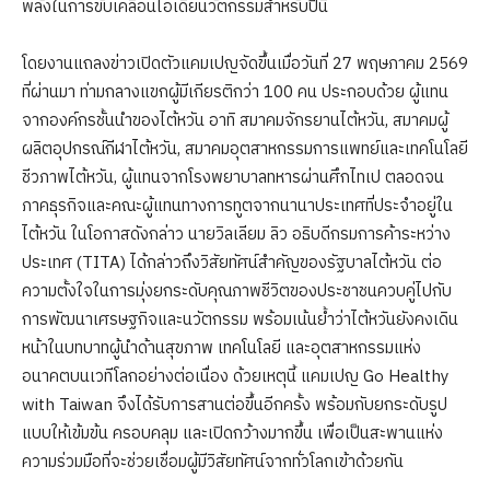
พลังในการขับเคลื่อนไอเดียนวัตกรรมสำหรับปีนี้
โดยงานแถลงข่าวเปิดตัวแคมเปญจัดขึ้นเมื่อวันที่ 27 พฤษภาคม 2569
ที่ผ่านมา ท่ามกลางแขกผู้มีเกียรติกว่า 100 คน ประกอบด้วย ผู้แทน
จากองค์กรชั้นนำของไต้หวัน อาทิ สมาคมจักรยานไต้หวัน, สมาคมผู้
ผลิตอุปกรณ์กีฬาไต้หวัน, สมาคมอุตสาหกรรมการแพทย์และเทคโนโลยี
ชีวภาพไต้หวัน, ผู้แทนจากโรงพยาบาลทหารผ่านศึกไทเป ตลอดจน
ภาคธุรกิจและคณะผู้แทนทางการทูตจากนานาประเทศที่ประจำอยู่ใน
ไต้หวัน ในโอกาสดังกล่าว นายวิลเลียม ลิว อธิบดีกรมการค้าระหว่าง
ประเทศ (TITA) ได้กล่าวถึงวิสัยทัศน์สำคัญของรัฐบาลไต้หวัน ต่อ
ความตั้งใจในการมุ่งยกระดับคุณภาพชีวิตของประชาชนควบคู่ไปกับ
การพัฒนาเศรษฐกิจและนวัตกรรม พร้อมเน้นย้ำว่าไต้หวันยังคงเดิน
หน้าในบทบาทผู้นำด้านสุขภาพ เทคโนโลยี และอุตสาหกรรมแห่ง
อนาคตบนเวทีโลกอย่างต่อเนื่อง ด้วยเหตุนี้ แคมเปญ Go Healthy
with Taiwan จึงได้รับการสานต่อขึ้นอีกครั้ง พร้อมกับยกระดับรูป
แบบให้เข้มข้น ครอบคลุม และเปิดกว้างมากขึ้น เพื่อเป็นสะพานแห่ง
ความร่วมมือที่จะช่วยเชื่อมผู้มีวิสัยทัศน์จากทั่วโลกเข้าด้วยกัน