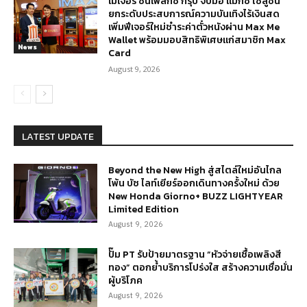
เมเจอร์ ซีนีเพล็กซ์ กรุ้ป จับมือ แมกซ์ โซลูชัน
ยกระดับประสบการณ์ความบันเทิงไร้เงินสด
เพิ่มฟีเจอร์ใหม่ชำระค่าตั๋วหนังผ่าน Max Me
Wallet พร้อมมอบสิทธิพิเศษแก่สมาชิก Max
News
Card
August 9, 2026
LATEST UPDATE
Beyond the New High สู่สไตล์ใหม่อันไกล
โพ้น บัซ ไลท์เยียร์ออกเดินทางครั้งใหม่ ด้วย
New Honda Giorno+ BUZZ LIGHTYEAR
Limited Edition
August 9, 2026
ปั๊ม PT รับป้ายมาตรฐาน “หัวจ่ายเชื้อเพลิงสี
ทอง” ตอกย้ำบริการโปร่งใส สร้างความเชื่อมั่น
ผู้บริโภค
August 9, 2026