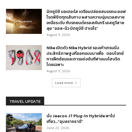
มิตซูบิชิ มอเตอร์ส เตรียมปล่อยสมรรถนะออฟ
โรดพิชิตทุกเส้นทาง ผสานความนุ่มนวลสบาย
เหนือระดับ กับรถยนต์ครอสคันทรี เอสยูวีสาย
ลุย “ออล-นิว มิตซูบิชิ ปาเจโร”
August 9, 2026
Nike เปิดตัว Nike Hybrid รองเท้าเทรนนิ่ง
ประสิทธิภาพสูงที่ออกแบบมาเพื่อ ตอบโจทย์
การฝึกซ้อมและการแข่งขันกีฬาแบบไฮบริด
โดยเฉพาะ
August 9, 2026
Load more
TRAVEL UPDATE
นั่ง Jaecoo J7 Plug-in Hybride พาไป
เที่ยว…”อุบลราชธานี”
June 21, 2026