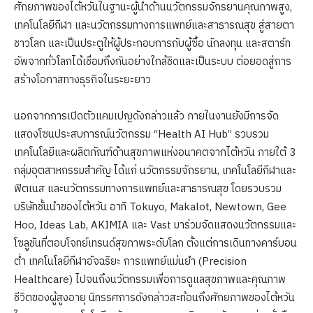
ศักยภาพของไต้หวันในฐานะผู้นำด้านนวัตกรรมจักรยานคุณภาพสูง,
เทคโนโลยีกีฬา และนวัตกรรมทางการแพทย์และสาธารณสุข สู่สายตา
ชาวโลก และเป็นประตูให้ผู้ประกอบการกับผู้ซื้อ นักลงทุน และสตาร์ท
อัพจากทั่วโลกได้เชื่อมถึงกันอย่างใกล้ชิดและเป็นระบบ ต่อยอดสู่การ
สร้างโอกาสทางธุรกิจในระยะยาว
นอกจากการเปิดตัวแคมเปญดังกล่าวแล้ว ภายในงานยังมีการจัด
แสดงโซนประสบการณ์นวัตกรรม “Health AI Hub” รวบรวม
เทคโนโลยีและผลิตภัณฑ์ด้านสุขภาพแห่งอนาคตจากไต้หวัน ภายใต้ 3
กลุ่มอุตสาหกรรมสำคัญ ได้แก่ นวัตกรรมจักรยาน, เทคโนโลยีกีฬาและ
ฟิตเนส และนวัตกรรมทางการแพทย์และสาธารณสุข โดยรวบรวม
บริษัทชั้นนำของไต้หวัน อาทิ Tokuyo, Makalot, Newtown, Gee
Hoo, Ideas Lab, AKIMIA และ Vast มาร่วมจัดแสดงนวัตกรรมและ
โซลูชันที่ตอบโจทย์เทรนด์สุขภาพระดับโลก ตั้งแต่การเดินทางคาร์บอน
ต่ำ เทคโนโลยีกีฬาอัจฉริยะ การแพทย์แม่นยำ (Precision
Healthcare) ไปจนถึงนวัตกรรมเพื่อการดูแลสุขภาพและคุณภาพ
ชีวิตของผู้สูงอายุ นิทรรศการดังกล่าวสะท้อนถึงศักยภาพของไต้หวัน