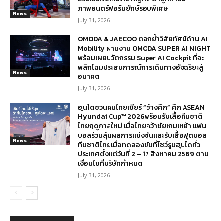
ภาพยนตร์ฟอร์มยักษ์รอบพิเศษ
News
July 31, 2026
OMODA & JAECOO ตอกย้ำวิสัยทัศน์ด้าน AI
Mobility ผ่านงาน OMODA SUPER AI NIGHT
พร้อมเผยนวัตกรรม Super AI Cockpit ที่จะ
พลิกโฉมประสบการณ์การเดินทางอัจฉริยะสู่
News
อนาคต
July 31, 2026
ฮุนไดชวนคนไทยเชียร์ “ช้างศึก” ศึก ASEAN
Hyundai Cup™ 2026พร้อมรับเสื้อทีมชาติ
ไทยฤดูกาลใหม่ เมื่อไทยคว้าชัยเกมเหย้า แฟน
บอลร่วมลุ้นผลการแข่งขันและรับเสื้อฟุตบอล
News
ทีมชาติไทยเมื่อทดลองขับที่โชว์รูมฮุนไดทั่ว
ประเทศตั้งแต่วันที่ 2 – 17 สิงหาคม 2569 ตาม
เงื่อนไขที่บริษัทกำหนด
July 31, 2026