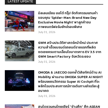
LATEST UPDATE
มิลเลนเนียม ออโต้ กรุ๊ป จัดกิจกรรมแทนคำ
ขอบคุณ ‘Spider-Man: Brand New Day
Exclusive Movie Night’ พาลูกค้าชม
ภาพยนตร์ฟอร์มยักษ์รอบพิเศษ
July 31, 2026
GWM สร้างประวัติศาสตร์หน้าใหม่ ประกาศ
ความสำเร็จแบรนด์รถยนต์รายแรกที่ผลิต
ชดเชยครบตามเงื่อนไขมาตรการ EV 3.5 จาก
GWM Smart Factory จังหวัดระยอง
July 31, 2026
OMODA & JAECOO ตอกย้ำวิสัยทัศน์ด้าน AI
Mobility ผ่านงาน OMODA SUPER AI NIGHT
พร้อมเผยนวัตกรรม Super AI Cockpit ที่จะ
พลิกโฉมประสบการณ์การเดินทางอัจฉริยะสู่
อนาคต
July 31, 2026
ฮุนไดชวนคนไทยเชียร์ “ช้างศึก” ศึก ASEAN