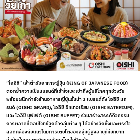
“โออิชิ” เจ้าตำรับอาหารญี่ปุ่น (KING OF JAPANESE FOOD)
ตอกย้ำความเป็นแบรนด์ที่เข้าใจและเข้าถึงผู้บริโภคทุกช่วงวัย
พร้อมผนึกกำลังร้านอาหารญี่ปุ่นชั้นนำ 3 แบรนด์ดัง โออิชิ แก
รนด์ (OISHI GRAND), โออิชิ อีทเทอเรียม (OISHI EATERIUM),
และ โออิชิ บุฟเฟต์ (OISHI BUFFET) ร่วมสร้างสรรค์กิจกรรม
การตลาดที่ตอบโจทย์ลูกค้ากลุ่มต่าง ๆ ได้อย่างลึกซึ้งและตรงใจ
สอดคล้องกับแนวโน้มการเติบโตของกลุ่มผู้สูงอายุที่มีบทบาท