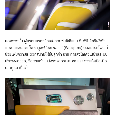
นอกจากนั้น ผู้ครอบครอง โรลส์-รอยซ์ คัลลิแนน ก็ได้รับสิทธิ์เข้าถึง
แอพลิเคชั่นสุดเอ็กซ์คลูซีฟ ‘วิซเพอร์ส’ (Whispers) บนสมาร์ทโฟน ที่
ช่วยเพิ่มความสะดวกสบายให้กับลูกค้า อาทิ การส่งโลเคชั่นเข้าสู่ระบบ
นำทางของรถ, ติดตามตำแหน่งรถจากระยะไกล และ การสั่งเปิด-ปิด
ประตูรถ เป็นต้น