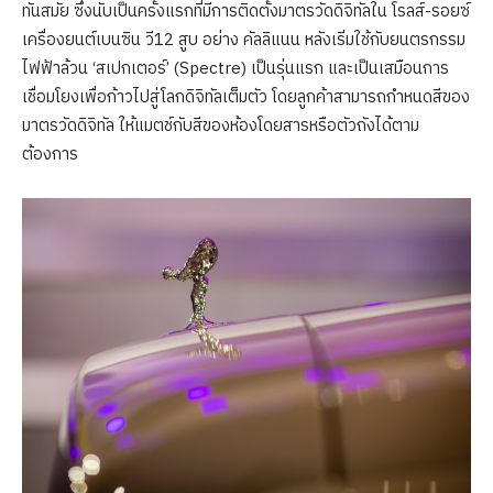
ทันสมัย ซึ่งนับเป็นครั้งแรกที่มีการติดตั้งมาตรวัดดิจิทัลใน โรลส์-รอยซ์
เครื่องยนต์เบนซิน วี12 สูบ อย่าง คัลลิแนน หลังเริ่มใช้กับยนตรกรรม
ไฟฟ้าล้วน ‘สเปกเตอร์’ (Spectre) เป็นรุ่นแรก และเป็นเสมือนการ
เชื่อมโยงเพื่อก้าวไปสู่โลกดิจิทัลเต็มตัว โดยลูกค้าสามารถกำหนดสีของ
มาตรวัดดิจิทัล ให้แมตช์กับสีของห้องโดยสารหรือตัวถังได้ตาม
ต้องการ