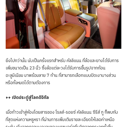
ยิ่งไปกว่านั้น นับเป็นครั้งแรกสำหรับ คัลลิแนน ที่ล้อและยางได้รับการ
เพิ่มขนาดเป็น 23 นิ้ว ซึ่งล้อแต่ละวงได้รับการขึ้นรูปจากก้อน
อะลูมิเนียม มาพร้อมลาย 7 ก้าน ที่สามารถเลือกแบบปัดเงาบางส่วน
หรือทั้งหมดได้ตามต้องการ
++ เปิดประตู่สู่โลกดิจิทัล
เมื่อก้าวเข้าสู่ห้องโดยสารของ โรลส์-รอยซ์ คัลลิแนน ซีรีส์ ทู ก็พบกับ
ที่สุดแห่งความหรูหรา ที่ผ่านการเพิ่มเติมรายละเอียดให้เลอค่าเหนือ