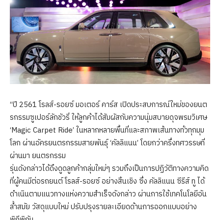
“ปี 2561 โรลส์-รอยซ์ มอเตอร์ คาร์ส เปิดประสบการณ์ใหม่ของยนต
รกรรมซูเปอร์ลักชัวรี่ ให้ลูกค้าได้สัมผัสกับความนุ่มสบายดุจพรมวิเศษ
‘Magic Carpet Ride’ ในหลากหลายพื้นที่และสภาพเส้นทางทั่วทุกมุม
โลก ผ่านอัครยนตรกรรมสายพันธุ์ ‘คัลลิแนน’ โดยกว่าครึ่งทศวรรษที่
ผ่านมา ยนตรกรรม
รุ่นดังกล่าวได้ดึงดูดลูกค้ากลุ่มใหม่ๆ รวมถึงเป็นการปฏิวัติทางความคิด
ที่ผู้คนมีต่อรถยนต์ โรลส์-รอยซ์ อย่างสิ้นเชิง ซึ่ง คัลลิแนน ซีรีส์ ทู ได้
ดำเนินตามแนวทางแห่งความสำเร็จดังกล่าว ผ่านการใช้เทคโนโลยีอัน
ล้ำสมัย วัสดุแบบใหม่ ปรับปรุงรายละเอียดด้านการออกแบบอย่าง
พิถีพิถัน