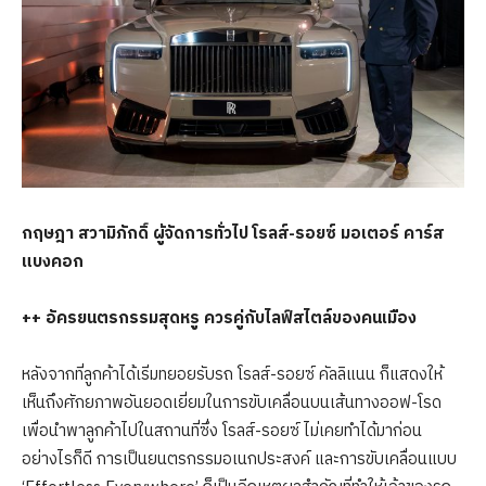
กฤษฎา สวามิภักดิ์ ผู้จัดการทั่วไป โรลส์
-รอยซ์ มอเตอร์ คาร์ส
แบงคอก
++ อัครยนตรกรรมสุดหรู ควรคู่กับไลฟ์สไตล์ของคนเมือง
หลังจากที่ลูกค้าได้เริ่มทยอยรับรถ โรลส์-รอยซ์ คัลลิแนน ก็แสดงให้
เห็นถึงศักยภาพอันยอดเยี่ยมในการขับเคลื่อนบนเส้นทางออฟ-โรด
เพื่อนำพาลูกค้าไปในสถานที่ซึ่ง โรลส์-รอยซ์ ไม่เคยทำได้มาก่อน
อย่างไรก็ดี การเป็นยนตรกรรมอเนกประสงค์ และการขับเคลื่อนแบบ