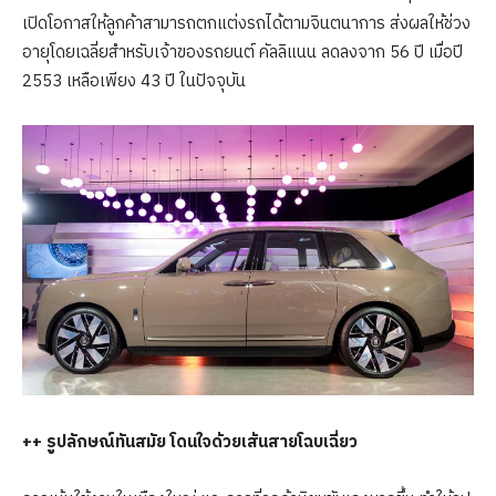
เปิดโอกาสให้ลูกค้าสามารถตกแต่งรถได้ตามจินตนาการ ส่งผลให้ช่วง
อายุโดยเฉลี่ยสำหรับเจ้าของรถยนต์ คัลลิแนน ลดลงจาก 56 ปี เมื่อปี
2553 เหลือเพียง 43 ปี ในปัจจุบัน
++ รูปลักษณ์ทันสมัย โดนใจด้วยเส้นสายโฉบเฉี่ยว