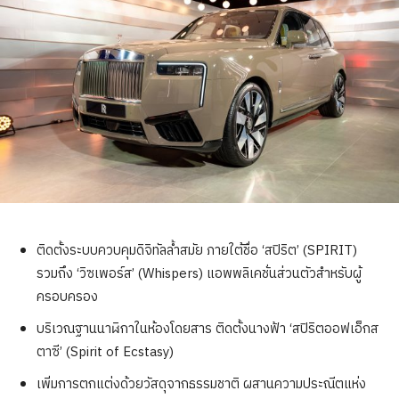
ติดตั้งระบบควบคุมดิจิทัลล้ำสมัย ภายใต้ชื่อ ‘สปิริต’ (SPIRIT)
รวมถึง ‘วิซเพอร์ส’ (Whispers) แอพพลิเคชั่นส่วนตัวสำหรับผู้
ครอบครอง
บริเวณฐานนาฬิกาในห้องโดยสาร ติดตั้งนางฟ้า ‘สปิริตออฟเอ็กส
ตาซี’ (Spirit of Ecstasy)
เพิ่มการตกแต่งด้วยวัสดุจากธรรมชาติ ผสานความประณีตแห่ง