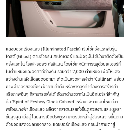
แดชบอร์ดเรืองแสง (Illuminated Fascia) เริ่มใช้ครั้งแรกกับรุ่น
โกสต์ (Ghost) ตามด้วยรุ่น สเปกเตอร์ และปัจจุบันได้นำมาติดตั้งเป็น
ครั้งแรกใน โรลส์-รอยซ์ คัลลิแนน โดยใช้เทคนิคการฉลุด้วยเลเซอร์ที่
ในต่ำแหน่งและองศาที่ต่างกัน รวมกว่า 7,000 ตำแหน่ง เพื่อให้แสง
สว่างด้านหลังเล็ดลอดออกมา เกิดเป็นลวดลายคำว่า ‘Cullinan’ พร้อม
ภาพจำลองของตึกระฟ้ายามค่ำคืน หรือหากลูกค้าต้องการสร้างคำ
หรือภาพอื่นๆ ก็สามารถสั่งได้ ถัดมาด้านขวากันเป็นอีกไฮไลท์สำคัญ
คือ ‘Spirit of Ecstasy Clock Cabinet’ หรือนาฬิกาแบบใหม่ ที่มา
พร้อมนางฟ้าเรืองแสง ผลิตจากสเตนเลสทั้งชิ้นดูสวยงามและหรูหรา
ขั้นสูงสุด เมื่อผู้โดยสารเปิดประตูรถ มาตรวัดหน้าผู้ขับจะสว่างขึ้นตาม
ด้วยจอแสดงผลตรงกลาง, แดชบอร์ดเรืองแสง ก่อนนำสายตาสู่