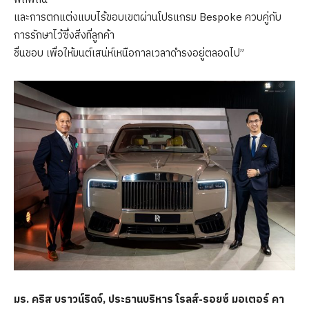
และการตกแต่งแบบไร้ขอบเขตผ่านโปรแกรม Bespoke ควบคู่กับ
การรักษาไว้ซึ่งสิ่งที่ลูกค้า
ชื่นชอบ เพื่อให้มนต์เสน่ห์เหนือกาลเวลาดำรงอยู่ตลอดไป”
มร
. คริส บราวน์ริดจ์, ประธานบริหาร โรลส์-รอยซ์ มอเตอร์ คา