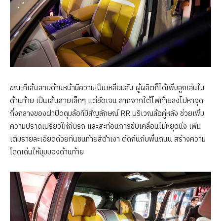
ขณะที่เส้นสายด้านหน้ามีความเป็นเหลี่ยมสัน ผู้ผลิตก็ได้เพิ่มลูกเล่นใน
ด้านท้าย เป็นเส้นสายเล็กๆ แต่ชัดเจน ลากจากใต้ไฟท้ายลงไปหาจุด
กึ่งกลางของฝาปิดดุมล้อที่มีสัญลักษณ์ RR บริเวณล้อคู่หลัง ช่วยเพิ่ม
ความปราดเปรียวให้กับรถ และสะท้อนการขับเคลื่อนไม่หยุดนิ่ง เพิ่ม
เติมรายละเอียดด้วยกันชนท้ายสีดำเงา ตัดกันกับพื้นถนน สร้างความ
โดดเด่นให้มุมมองด้านท้าย