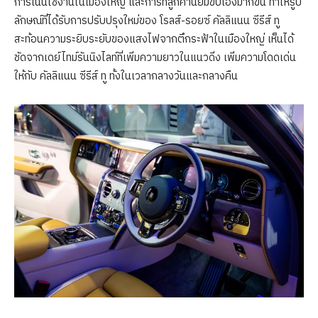
การเน้นใช้งานในเมืองใหญ่ และการที่ลูกค้านิยมขับเองมากขึ้น ทำให้รูป
ลักษณ์ที่ได้รับการปรับปรุงใหม่ของ โรลส์-รอยซ์ คัลลิแนน ซีรีส์ ทู
สะท้อนความระยิบระยับของแสงไฟจากตึกระฟ้าในเมืองใหญ่ เห็นได้
ชัดจากเดย์ไทม์รันนิงไลท์ที่เพิ่มความยาวในแนวดิ่ง เพิ่มความโดดเด่น
ให้กับ คัลลิแนน ซีรีส์ ทู ทั้งในเวลากลางวันและกลางคืน