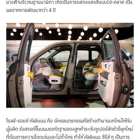
นางฟ้าบริเวณฐานนาฬิกา เกิดเป็นการแสดงแสงสีแบบไฮ-คลาส เป็น
ผลจากการพัฒนากว่า 4 ปี
โรลส์-รอยซ์ คัลลิแนน คือ อัครยนตรกรรมที่สร้างตำนานบทใหม่ให้กับ
ผู้ผลิต รังสรรค์ขึ้นบนบรรทัดฐานของลูกค้าระดับซูเปอร์ลักชัวรี่ยุคใหม่
ที่ต้องการความโดดเด่นและไม่ซ้ำใคร ทำให้ คัลลิแนน ซีรีส์ ทู เป็นการ