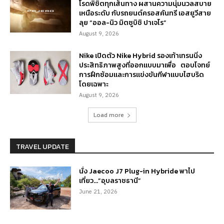
โรดพิชิตทุกเส้นทาง ผสานความนุ่มนวลสบาย
เหนือระดับ กับรถยนต์ครอสคันทรี เอสยูวีสาย
ลุย “ออล-นิว มิตซูบิชิ ปาเจโร”
August 9, 2026
Nike เปิดตัว Nike Hybrid รองเท้าเทรนนิ่ง
ประสิทธิภาพสูงที่ออกแบบมาเพื่อ ตอบโจทย์
การฝึกซ้อมและการแข่งขันกีฬาแบบไฮบริด
โดยเฉพาะ
August 9, 2026
Load more
TRAVEL UPDATE
นั่ง Jaecoo J7 Plug-in Hybride พาไป
เที่ยว…”อุบลราชธานี”
June 21, 2026