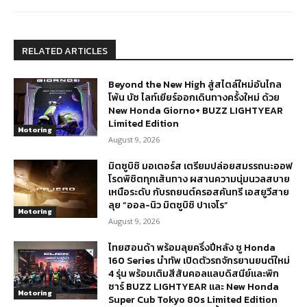
RELATED ARTICLES
Beyond the New High สู่สไตล์ใหม่อันไกล
โพ้น บัซ ไลท์เยียร์ออกเดินทางครั้งใหม่ ด้วย
New Honda Giorno+ BUZZ LIGHTYEAR
Limited Edition
Motoring
August 9, 2026
มิตซูบิชิ มอเตอร์ส เตรียมปล่อยสมรรถนะออฟ
โรดพิชิตทุกเส้นทาง ผสานความนุ่มนวลสบาย
เหนือระดับ กับรถยนต์ครอสคันทรี เอสยูวีสาย
ลุย “ออล-นิว มิตซูบิชิ ปาเจโร”
Motoring
August 9, 2026
ไทยฮอนด้า พร้อมลุยครึ่งปีหลัง ชู Honda
160 Series นำทัพ เปิดตัวรถจักรยานยนต์ใหม่
4 รุ่น พร้อมเติมสีสันคอลแลบดิสนีย์และพิก
ซาร์ BUZZ LIGHTYEAR และ New Honda
Motoring
Super Cub Tokyo 80s Limited Edition