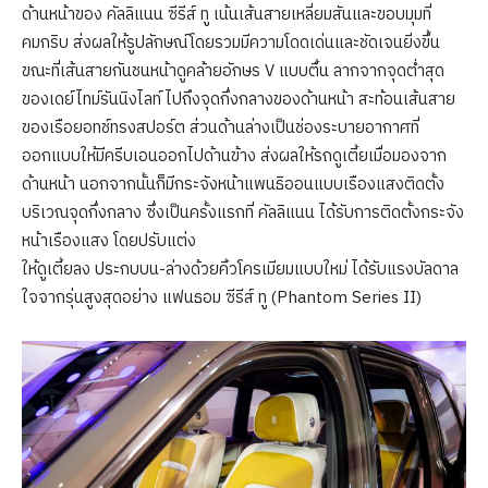
ด้านหน้าของ คัลลิแนน ซีรีส์ ทู เน้นเส้นสายเหลี่ยมสันและขอบมุมที่
คมกริบ ส่งผลให้รูปลักษณ์โดยรวมมีความโดดเด่นและชัดเจนยิ่งขึ้น
ขณะที่เส้นสายกันชนหน้าดูคล้ายอักษร V แบบตื้น ลากจากจุดต่ำสุด
ของเดย์ไทม์รันนิงไลท์ ไปถึงจุดกึ่งกลางของด้านหน้า สะท้อนเส้นสาย
ของเรือยอทช์ทรงสปอร์ต ส่วนด้านล่างเป็นช่องระบายอากาศที่
ออกแบบให้มีครีบเอนออกไปด้านข้าง ส่งผลให้รถดูเตี้ยเมื่อมองจาก
ด้านหน้า นอกจากนั้นก็มีกระจังหน้าแพนธิออนแบบเรืองแสงติดตั้ง
บริเวณจุดกึ่งกลาง ซึ่งเป็นครั้งแรกที่ คัลลิแนน ได้รับการติดตั้งกระจัง
หน้าเรืองแสง โดยปรับแต่ง
ให้ดูเตี้ยลง ประกบบน-ล่างด้วยคิ้วโครเมียมแบบใหม่ ได้รับแรงบัลดาล
ใจจากรุ่นสูงสุดอย่าง แฟนธอม ซีรีส์ ทู (Phantom Series II)