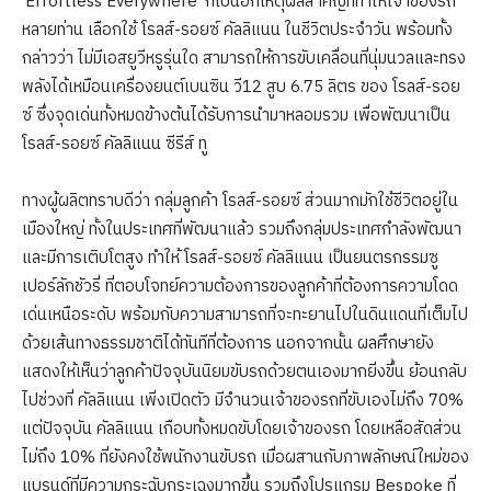
‘Effortless Everywhere’ ก็เป็นอีกเหตุผลสำคัญที่ทำให้เจ้าของรถ
หลายท่าน เลือกใช้ โรลส์-รอยซ์ คัลลิแนน ในชีวิตประจำวัน พร้อมทั้ง
กล่าวว่า ไม่มีเอสยูวีหรูรุ่นใด สามารถให้การขับเคลื่อนที่นุ่มนวลและทรง
พลังได้เหมือนเครื่องยนต์เบนซิน วี12 สูบ 6.75 ลิตร ของ โรลส์-รอย
ซ์ ซึ่งจุดเด่นทั้งหมดข้างต้นได้รับการนำมาหลอมรวม เพื่อพัฒนาเป็น
โรลส์-รอยซ์ คัลลิแนน ซีรีส์ ทู
ทางผู้ผลิตทราบดีว่า กลุ่มลูกค้า โรลส์-รอยซ์ ส่วนมากมักใช้ชีวิตอยู่ใน
เมืองใหญ่ ทั้งในประเทศที่พัฒนาแล้ว รวมถึงกลุ่มประเทศกำลังพัฒนา
และมีการเติบโตสูง ทำให้ โรลส์-รอยซ์ คัลลิแนน เป็นยนตรกรรมซู
เปอร์ลักชัวรี่ ที่ตอบโจทย์ความต้องการของลูกค้าที่ต้องการความโดด
เด่นเหนือระดับ พร้อมกับความสามารถที่จะทะยานไปในดินแดนที่เต็มไป
ด้วยเส้นทางธรรมชาติได้ทันทีที่ต้องการ นอกจากนั้น ผลศึกษายัง
แสดงให้เห็นว่าลูกค้าปัจจุบันนิยมขับรถด้วยตนเองมากยิ่งขึ้น ย้อนกลับ
ไปช่วงที่ คัลลิแนน เพิ่งเปิดตัว มีจำนวนเจ้าของรถที่ขับเองไม่ถึง 70%
แต่ปัจจุบัน คัลลิแนน เกือบทั้งหมดขับโดยเจ้าของรถ โดยเหลือสัดส่วน
ไม่ถึง 10% ที่ยังคงใช้พนักงานขับรถ เมื่อผสานกับภาพลักษณ์ใหม่ของ
แบรนด์ที่มีความกระฉับกระเฉงมากขึ้น รวมถึงโปรแกรม Bespoke ที่