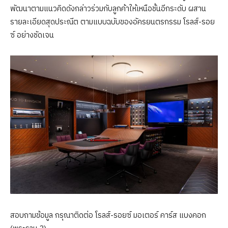
พัฒนาตามแนวคิดดังกล่าวร่วมกับลูกค้าให้เหนือชั้นอีกระดับ ผสาน
รายละเอียดสุดประณีต ตามแบบฉบับของอัครยนตรกรรม โรลส์-รอย
ซ์ อย่างชัดเจน
สอบถามข้อมูล กรุณาติดต่อ โรลส์-รอยซ์ มอเตอร์ คาร์ส แบงคอก