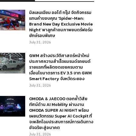
มิลเลนเนียม ออโต้ กรุ๊ป จัดกิจกรรม
แทนคำขอบคุณ ‘Spider-Man:
Brand New Day Exclusive Movie
Night’ พาลูกค้าชมภาพยนตร์ฟอร์ม
ยักษ์รอบพิเศษ
July 31, 2026
GWM สร้างประวัติศาสตร์หน้าใหม่
ประกาศความสำเร็จแบรนด์รถยนต์
รายแรกที่ผลิตชดเชยครบตาม
เงื่อนไขมาตรการ EV 3.5 จาก GWM
Smart Factory จังหวัดระยอง
July 31, 2026
OMODA & JAECOO ตอกย้ำวิสัย
ทัศน์ด้าน AI Mobility ผ่านงาน
OMODA SUPER AI NIGHT พร้อม
เผยนวัตกรรม Super AI Cockpit ที่
จะพลิกโฉมประสบการณ์การเดินทาง
อัจฉริยะสู่อนาคต
July 31, 2026