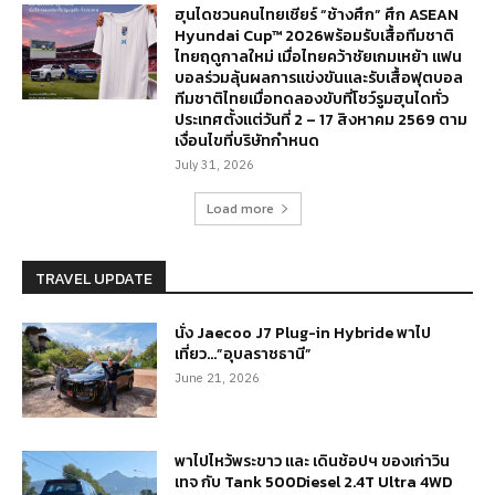
ฮุนไดชวนคนไทยเชียร์ “ช้างศึก” ศึก ASEAN
Hyundai Cup™ 2026พร้อมรับเสื้อทีมชาติ
ไทยฤดูกาลใหม่ เมื่อไทยคว้าชัยเกมเหย้า แฟน
บอลร่วมลุ้นผลการแข่งขันและรับเสื้อฟุตบอล
ทีมชาติไทยเมื่อทดลองขับที่โชว์รูมฮุนไดทั่ว
ประเทศตั้งแต่วันที่ 2 – 17 สิงหาคม 2569 ตาม
เงื่อนไขที่บริษัทกำหนด
July 31, 2026
Load more
TRAVEL UPDATE
นั่ง Jaecoo J7 Plug-in Hybride พาไป
เที่ยว…”อุบลราชธานี”
June 21, 2026
พาไปไหว้พระขาว และ เดินช้อปฯ ของเก่าวิน
เทจ กับ Tank 500Diesel 2.4T Ultra 4WD