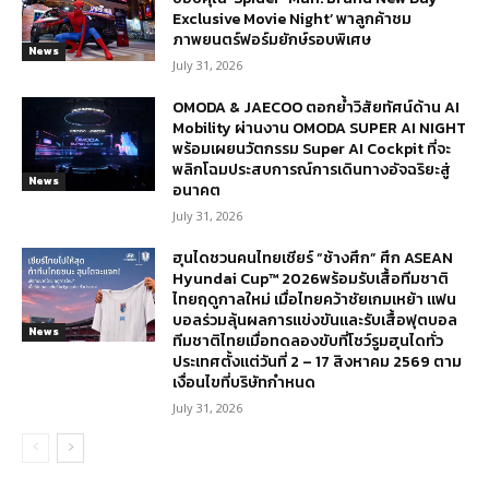
Exclusive Movie Night’ พาลูกค้าชม
ภาพยนตร์ฟอร์มยักษ์รอบพิเศษ
News
July 31, 2026
OMODA & JAECOO ตอกย้ำวิสัยทัศน์ด้าน AI
Mobility ผ่านงาน OMODA SUPER AI NIGHT
พร้อมเผยนวัตกรรม Super AI Cockpit ที่จะ
พลิกโฉมประสบการณ์การเดินทางอัจฉริยะสู่
News
อนาคต
July 31, 2026
ฮุนไดชวนคนไทยเชียร์ “ช้างศึก” ศึก ASEAN
Hyundai Cup™ 2026พร้อมรับเสื้อทีมชาติ
ไทยฤดูกาลใหม่ เมื่อไทยคว้าชัยเกมเหย้า แฟน
บอลร่วมลุ้นผลการแข่งขันและรับเสื้อฟุตบอล
News
ทีมชาติไทยเมื่อทดลองขับที่โชว์รูมฮุนไดทั่ว
ประเทศตั้งแต่วันที่ 2 – 17 สิงหาคม 2569 ตาม
เงื่อนไขที่บริษัทกำหนด
July 31, 2026