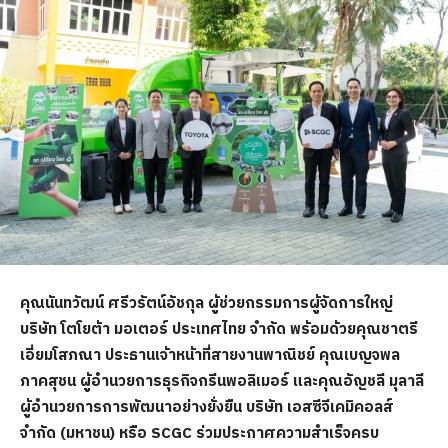
คุณนันทวัฒน์ ศรีวรัตน์อัชกุล ผู้ช่วยกรรมการผู้จัดการใหญ่
บริษัท โตโยต้า มอเตอร์ ประเทศไทย จำกัด พร้อมด้วยคุณชาตรี
เอี่ยมโสภณา ประธานเจ้าหน้าที่สายงานพาณิชย์ คุณเบญจพล
ภาคสุชน ผู้อำนวยการธุรกิจกรีนพอลิเมอร์ และคุณอัญชลี มุลาลี
ผู้อำนวยการการพัฒนาอย่างยั่งยืน บริษัท เอสซีจีเคมิคอลส์
จำกัด (มหาชน) หรือ
SCGC
ร่วมประกาศความสำเร็จครบ