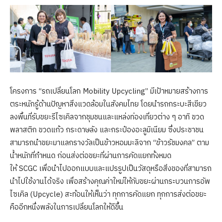
โครงการ “รถเปลี่ยนโลก Mobility Upcycling” มีเป้าหมายสร้างการ
ตระหนักรู้ด้านปัญหาสิ่งแวดล้อมในสังคมไทย โดยนำรถกระบะสีเขียว
ลงพื้นที่รับขยะรีไซเคิลจากชุมชนและแหล่งท่องเที่ยวต่าง ๆ อาทิ ขวด
พลาสติก ขวดแก้ว กระดาษลัง และกระป๋องอะลูมิเนียม ซึ่งประชาชน
สามารถนำขยะมาแลกรางวัลเป็นข้าวหอมมะลิจาก “ข้าวรัชมงคล” ตาม
น้ำหนักที่กำหนด ก่อนส่งต่อขยะที่ผ่านการคัดแยกทั้งหมด
ให้ SCGC เพื่อนำไปออกแบบและแปรรูปเป็นวัสดุหรือสิ่งของที่สามารถ
นำไปใช้งานได้จริง เพื่อสร้างคุณค่าใหม่ให้กับขยะผ่านกระบวนการอัพ
ไซเคิล (Upcycle) สะท้อนให้เห็นว่า ทุกการคัดแยก ทุกการส่งต่อขยะ
คืออีกหนึ่งพลังในการเปลี่ยนโลกให้ดีขึ้น