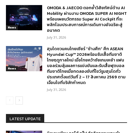
OMODA & JAECOO ตอกย้ำวิสัยทัศน์ด้าน AI
Mobility ผ่านงาน OMODA SUPER AI NIGHT
พร้อมเผยนวัตกรรม Super AI Cockpit ที่จะ
พลิกโฉมประสบการณ์การเดินทางอัจฉริยะสู่
News
อนาคต
July 31, 2026
ฮุนไดชวนคนไทยเชียร์ “ช้างศึก” ศึก ASEAN
Hyundai Cup™ 2026พร้อมรับเสื้อทีมชาติ
ไทยฤดูกาลใหม่ เมื่อไทยคว้าชัยเกมเหย้า แฟน
บอลร่วมลุ้นผลการแข่งขันและรับเสื้อฟุตบอล
News
ทีมชาติไทยเมื่อทดลองขับที่โชว์รูมฮุนไดทั่ว
ประเทศตั้งแต่วันที่ 2 – 17 สิงหาคม 2569 ตาม
เงื่อนไขที่บริษัทกำหนด
July 31, 2026
LATEST UPDATE