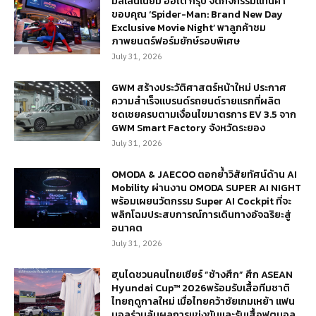
มิลเลนเนียม ออโต้ กรุ๊ป จัดกิจกรรมแทนคำ
ขอบคุณ ‘Spider-Man: Brand New Day
Exclusive Movie Night’ พาลูกค้าชม
ภาพยนตร์ฟอร์มยักษ์รอบพิเศษ
July 31, 2026
GWM สร้างประวัติศาสตร์หน้าใหม่ ประกาศ
ความสำเร็จแบรนด์รถยนต์รายแรกที่ผลิต
ชดเชยครบตามเงื่อนไขมาตรการ EV 3.5 จาก
GWM Smart Factory จังหวัดระยอง
July 31, 2026
OMODA & JAECOO ตอกย้ำวิสัยทัศน์ด้าน AI
Mobility ผ่านงาน OMODA SUPER AI NIGHT
พร้อมเผยนวัตกรรม Super AI Cockpit ที่จะ
พลิกโฉมประสบการณ์การเดินทางอัจฉริยะสู่
อนาคต
July 31, 2026
ฮุนไดชวนคนไทยเชียร์ “ช้างศึก” ศึก ASEAN
Hyundai Cup™ 2026พร้อมรับเสื้อทีมชาติ
ไทยฤดูกาลใหม่ เมื่อไทยคว้าชัยเกมเหย้า แฟน
บอลร่วมลุ้นผลการแข่งขันและรับเสื้อฟุตบอล