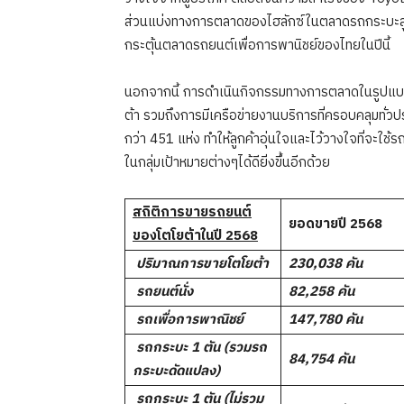
ส่วนแบ่งทางการตลาดของไฮลักซ์ในตลาดรถกระบะสูงท
กระตุ้นตลาดรถยนต์เพื่อการพานิชย์ของไทยในปีนี้
นอกจากนี้ การดำเนินกิจกรรมทางการตลาดในรูปแบ
ต้า รวมถึงการมีเครือข่ายงานบริการที่ครอบคลุมทั่ว
กว่า 451 แห่ง ทำให้ลูกค้าอุ่นใจและไว้วางใจที่จะใช้
ในกลุ่มเป้าหมายต่างๆได้ดียิ่งขึ้นอีกด้วย
สถิติการขายรถยนต์
ยอดขายปี
2568
ของโตโยต้าในปี
2568

ปริมาณการขายโตโยต้า
230,038
คัน

รถยนต์นั่ง
82,258
คัน

รถเพื่อการพาณิชย์
147,780
คัน

รถกระบะ
1
ตัน (รวมรถ
84,754
คัน
กระบะดัดแปลง)

รถกระบะ
1
ตัน (ไม่รวม