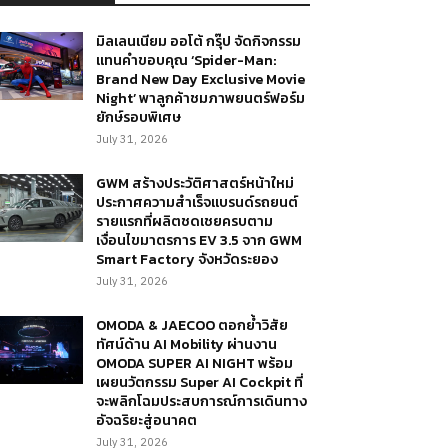
มิลเลนเนียม ออโต้ กรุ๊ป จัดกิจกรรม
แทนคำขอบคุณ ‘Spider-Man:
Brand New Day Exclusive Movie
Night’ พาลูกค้าชมภาพยนตร์ฟอร์ม
ยักษ์รอบพิเศษ
July 31, 2026
GWM สร้างประวัติศาสตร์หน้าใหม่
ประกาศความสำเร็จแบรนด์รถยนต์
รายแรกที่ผลิตชดเชยครบตาม
เงื่อนไขมาตรการ EV 3.5 จาก GWM
Smart Factory จังหวัดระยอง
July 31, 2026
OMODA & JAECOO ตอกย้ำวิสัย
ทัศน์ด้าน AI Mobility ผ่านงาน
OMODA SUPER AI NIGHT พร้อม
เผยนวัตกรรม Super AI Cockpit ที่
จะพลิกโฉมประสบการณ์การเดินทาง
อัจฉริยะสู่อนาคต
July 31, 2026