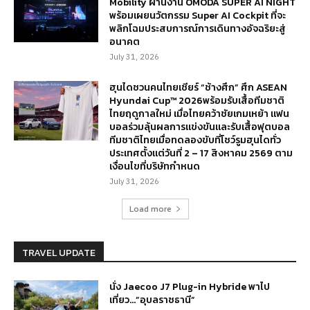
Mobility ผ่านงาน OMODA SUPER AI NIGHT
พร้อมเผยนวัตกรรม Super AI Cockpit ที่จะ
พลิกโฉมประสบการณ์การเดินทางอัจฉริยะสู่
อนาคต
July 31, 2026
ฮุนไดชวนคนไทยเชียร์ “ช้างศึก” ศึก ASEAN
Hyundai Cup™ 2026พร้อมรับเสื้อทีมชาติ
ไทยฤดูกาลใหม่ เมื่อไทยคว้าชัยเกมเหย้า แฟน
บอลร่วมลุ้นผลการแข่งขันและรับเสื้อฟุตบอล
ทีมชาติไทยเมื่อทดลองขับที่โชว์รูมฮุนไดทั่ว
ประเทศตั้งแต่วันที่ 2 – 17 สิงหาคม 2569 ตาม
เงื่อนไขที่บริษัทกำหนด
July 31, 2026
Load more
TRAVEL UPDATE
นั่ง Jaecoo J7 Plug-in Hybride พาไป
เที่ยว…”อุบลราชธานี”