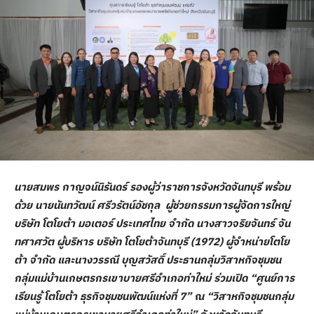
นายสมพร กาญจน์นิรันดร์ รองผู้ว่าราชการจังหวัดจันทบุรี พร้อม
ด้วย นายนันทวัฒน์ ศรีวรัตน์อัชกุล ผู้ช่วยกรรมการผู้จัดการใหญ่
บริษัท โตโยต้า มอเตอร์ ประเทศไทย จำกัด นางสาวจริยจันทร์ จัน
ทศาศวัต ผู้บริหาร บริษัท โตโยต้าจันทบุรี (1972) ผู้จำหน่ายโตโย
ต้า จำกัด และนางวรรณี บุญสวัสดิ์ ประธานกลุ่มวิสาหกิจชุมชน
กลุ่มแม่บ้านเกษตรกรเขาบายศรีอำเภอท่าใหม่ ร่วมเปิด “ศูนย์การ
เรียนรู้ โตโยต้า ธุรกิจชุมชนพัฒน์แห่งที่ 7” ณ “วิสาหกิจชุมชนกลุ่ม