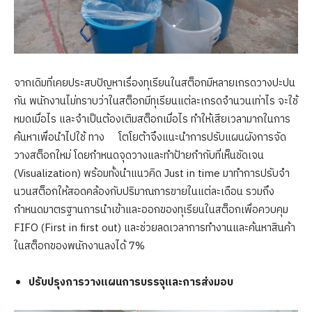
จากเดิมที่เคยประสบปัญหาเรื่องทุเรียนในสต็อกมีหลายเกรดวางปะปน
กัน พนักงานไม่ทราบว่าในสต็อกมีทุเรียนแต่ละเกรดจำนวนเท่าไร จะใช้
หมดเมื่อไร และจำเป็นต้องเติมสต็อกเมื่อไร ทำให้เสียเวลามากในการ
ค้นหาเพื่อนำไปใช้ ทาง โตโยต้าจึงแนะนำการปรับแผนผังการจัด
วางสต็อกใหม่ โดยกำหนดจุดวางและทำป้ายกำกับที่เห็นชัดเจน
(Visualization) พร้อมทั้งนำแนวคิด Just in time มาทำการปรับจำ
นวนสต็อกให้สอดคล้องกับปริมาณการขายในแต่ละเดือน รวมถึง
กำหนดมาตรฐานการนำเข้าและออกของทุเรียนในสต็อกเพื่อควบคุม
FIFO (First in first out) และช่วยลดเวลาการทำงานและค้นหาสินค้า
ในสต็อกของพนักงานลงได้ 7%
ปรับปรุงการวางแผนการบรรจุและการส่งมอบ