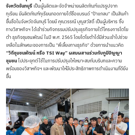
จังหวัดจันทบุรี
เป็นผู้ผลิตและจัดจำหน่ายผลิตภัณฑ์แปรรูปจาก
ทุเรียน มีผลิตภัณฑ์ทุเรียนทอดภายใต้ชื่อแบรนด์ “ป้าแกลบ” เป็นสินค้า
ขึ้นชื่อในจังหวัดจันทบุรี โดยมี คุณวรรณี บุญสวัสดิ์ เป็นผู้บริหาร ซึ่ง
ทางวิสาหกิจฯ ได้เข้าร่วมกิจกรรมปรับปรุงธุรกิจภายใต้โครงการโตโย
ต้า ธุรกิจชุมชนพัฒน์ ในปี พ.ศ. 2565 โดยโตโยต้าได้มีส่วนเข้าไปช่วย
เหลือในลักษณะของการเป็น “พี่เลี้ยงทางธุรกิจ” ด้วยการนำแนวคิด
“วิถีชุมชนพัฒน์ หรือ
TSI Way”
ผสมผสานร่วมกับภูมิปัญญา
ชุมชน
ไปประยุกต์ใช้ในการปรับปรุงให้เหมาะสมกับบริบทและความ
พร้อมของวิสาหกิจฯ และพัฒนาให้มีประสิทธิภาพการดำเนินงานที่ดียิ่ง
ขึ้น