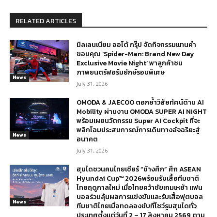
RELATED ARTICLES
มิลเลนเนียม ออโต้ กรุ๊ป จัดกิจกรรมแทนคำ
ขอบคุณ ‘Spider-Man: Brand New Day
Exclusive Movie Night’ พาลูกค้าชม
ภาพยนตร์ฟอร์มยักษ์รอบพิเศษ
News
July 31, 2026
OMODA & JAECOO ตอกย้ำวิสัยทัศน์ด้าน AI
Mobility ผ่านงาน OMODA SUPER AI NIGHT
พร้อมเผยนวัตกรรม Super AI Cockpit ที่จะ
พลิกโฉมประสบการณ์การเดินทางอัจฉริยะสู่
News
อนาคต
July 31, 2026
ฮุนไดชวนคนไทยเชียร์ “ช้างศึก” ศึก ASEAN
Hyundai Cup™ 2026พร้อมรับเสื้อทีมชาติ
ไทยฤดูกาลใหม่ เมื่อไทยคว้าชัยเกมเหย้า แฟน
บอลร่วมลุ้นผลการแข่งขันและรับเสื้อฟุตบอล
News
ทีมชาติไทยเมื่อทดลองขับที่โชว์รูมฮุนไดทั่ว
ประเทศตั้งแต่วันที่ 2 – 17 สิงหาคม 2569 ตาม