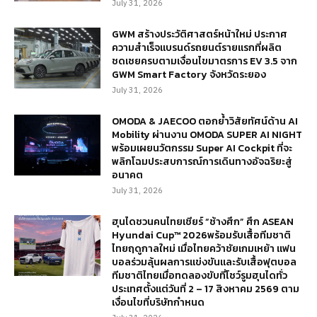
July 31, 2026
GWM สร้างประวัติศาสตร์หน้าใหม่ ประกาศ
ความสำเร็จแบรนด์รถยนต์รายแรกที่ผลิต
ชดเชยครบตามเงื่อนไขมาตรการ EV 3.5 จาก
GWM Smart Factory จังหวัดระยอง
July 31, 2026
OMODA & JAECOO ตอกย้ำวิสัยทัศน์ด้าน AI
Mobility ผ่านงาน OMODA SUPER AI NIGHT
พร้อมเผยนวัตกรรม Super AI Cockpit ที่จะ
พลิกโฉมประสบการณ์การเดินทางอัจฉริยะสู่
อนาคต
July 31, 2026
ฮุนไดชวนคนไทยเชียร์ “ช้างศึก” ศึก ASEAN
Hyundai Cup™ 2026พร้อมรับเสื้อทีมชาติ
ไทยฤดูกาลใหม่ เมื่อไทยคว้าชัยเกมเหย้า แฟน
บอลร่วมลุ้นผลการแข่งขันและรับเสื้อฟุตบอล
ทีมชาติไทยเมื่อทดลองขับที่โชว์รูมฮุนไดทั่ว
ประเทศตั้งแต่วันที่ 2 – 17 สิงหาคม 2569 ตาม
เงื่อนไขที่บริษัทกำหนด