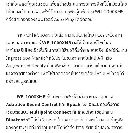
เข้าถึงเพลงที่คุณชื่นชอบ เพื่อสร้างประสบการณ์การฟังที่ไม่เหมือนใคร
6,7
ได้อย่างมีประสิทธิภาพ
โดยล่าสุดหูฟังรุ่นพี่อย่าง WH-1000XM5
ก็ยังสามารถรองรับฟีเจอร์ Auto Play ได้อีกด้วย
หากคุณกำลังมองหาตัวเลือกความบันเทิงใหม่ๆ นอกเหนือจาก
เพลงและภาพยนตร์
WF-1000XM5
ยังใช้เซ็นเซอร์ใหม่และ
เทคโนโลยีเสียงเชิงพื้นที่ในการให้เสียงที่ดื่มด่ำและสมจริง เมื่อใช้กับเกม
8
Ingress ของ Niantic
ที่ใช้ประโยชน์จากเทคโนโลยี AR หรือ
Augmented Reality ด้วยฟังก์ชั่นการติดตามศีรษะโดยเสียงจะส่ง
มาจากทิศทางต่างๆ เพื่อให้สอดคล้องกับการเคลื่อนไหวบนหน้าจอได้
9
อย่างสมบูรณ์แบบ
WF-1000XM5
ยังมาพร้อมฟังก์ชั่นอันชาญฉลาดอย่าง
Adaptive Sound Control
และ
Speak-to-Chat
รวมถึงการ
เชื่อมต่อแบบ
Multipoint Connect
ที่ให้คุณเรียกใช้อุปกรณ์
Bluetooth®
ได้ถึง 2 เครื่องในเวลาเดียวกัน และเมื่อมีสายเข้าหูฟัง
ของคุณจะรู้ได้ทันทีว่าอุปกรณ์ใดที่กำลังมีสายเรียกเข้าและจะทำการ