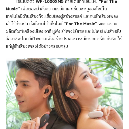
โซนี่เปิดตัว
WF-1000XM5
ภายใต้แท็กไลน์ใหม่
“For The
Music”
เพื่อตอกย้ำถึงความมุ่งมั่น และเชี่ยวชาญของโซนี่ใน
เทคโนโลยีด้านเสียงที่จะเชื่อมโยงผู้สร้างสรรค์ และคนรักเสียงเพลง
เข้าไว้ด้วยกัน ทั้งนี้ภายใต้แท็กไลน์
“For The Music”
จะควบรวม
ผลิตภัณฑ์เครื่องเสียง อาทิ หูฟัง ลำโพงไร้สาย และไมโครโฟนสำหรับ
มืออาชีพ โดยมีเป้าหมายเพื่อสร้างประสบการณ์ทางดนตรีที่แท้จริง ให้
แก่ผู้รักเสียงเพลงได้อย่างครอบคลุม