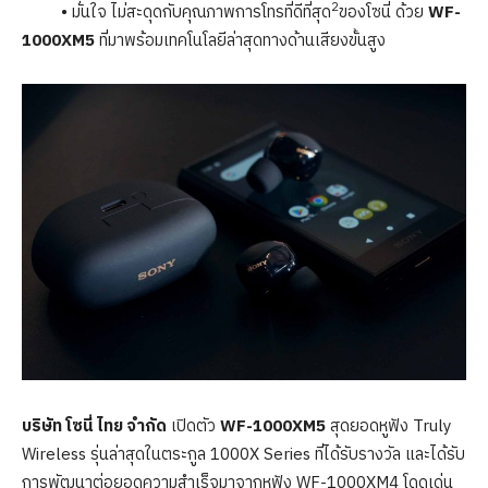
2
• มั่นใจ ไม่สะดุดกับคุณภาพการโทรที่ดีที่สุด
ของโซนี่ ด้วย
WF-
1000XM5
ที่มาพร้อมเทคโนโลยีล่าสุดทางด้านเสียงขั้นสูง
บริษัท โซนี่ ไทย จำกัด
เปิดตัว
WF-1000XM5
สุดยอดหูฟัง Truly
Wireless รุ่นล่าสุดในตระกูล 1000X Series ที่ได้รับรางวัล และได้รับ
การพัฒนาต่อยอดความสำเร็จมาจากหูฟัง WF-1000XM4 โดดเด่น