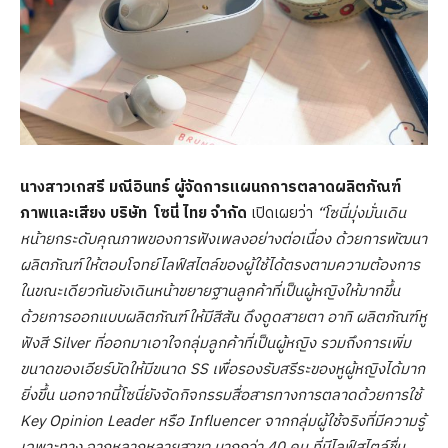
นางสาวเกสรี มณีอินทร์ ผู้จัดการแผนกการตลาดผลิตภัณฑ์
ภาพและเสียง บริษัท โซนี่ ไทย จำกัด
เปิดเผยว่า
“โซนี่มุ่งมั่นเดิน
หน้ายกระดับคุณภาพของการฟังเพลงอย่างต่อเนื่อง ด้วยการพัฒนา
ผลิตภัณฑ์ให้ตอบโจทย์ไลฟ์สไตล์ของผู้ใช้ได้ตรงตามความต้องการ
ในขณะเดียวกันยังเดินหน้าขยายฐานลูกค้าที่เป็นผู้หญิงให้มากขึ้น
ด้วยการออกแบบผลิตภัณฑ์ให้มีสีสัน ดึงดูดสายตา อาทิ ผลิตภัณฑ์หู
ฟังสี Silver ที่ออกมาเอาใจกลุ่มลูกค้าที่เป็นผู้หญิง รวมถึงการเพิ่ม
ขนาดของเอียร์บัดให้มีขนาด SS เพื่อรองรับสรีระของหูผู้หญิงได้มาก
ยิ่งขึ้น นอกจากนี้โซนี่ยังจัดกิจกรรมสื่อสารทางการตลาดด้วยการใช้
Key Opinion Leader หรือ Influencer จากกลุ่มผู้ใช้จริงที่มีความรู้
เฉพาะทาง จากหลากหลายสาขา มากกว่า 40 คน ที่มีไลฟ์สไตล์ชื่น