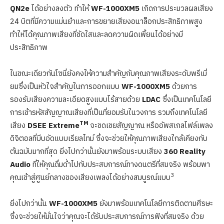
QN2e
ได้อย่างลงตัว ทำให้
WF-1000XM5
เกิดการประมวลผลเสียง
24 บิตที่มีความแม่นยำและการขยายเสียงอนาล็อกประสิทธิภาพสูง
ทำให้ได้คุณภาพเสียงที่ชัดใสและลดความผิดเพี้ยนได้อย่างมี
ประสิทธิภาพ
ในขณะเดียวกันโซนี่ยังคงให้ความสำคัญกับคุณภาพเสียงระดับพรีเมี่
ยมซึ่งเป็นหัวใจสำคัญในการออกแบบ
WF-1000XM5
ด้วยการ
รองรับเสียงความละเอียดสูงแบบไร้สายด้วย
LDAC
ซึ่งเป็นเทคโนโลยี
การเข้ารหัสสัญญาณเสียงที่เป็นที่ยอมรับในวงการ รวมถึงเทคโนโลยี
TM
เสียง
DSEE Extreme
จะชดเชยสัญญาณ หรืออัพสเกลไฟล์เพลง
ดิจิตอลที่บีบอัดแบบเรียลไทม์ ซึ่งจะช่วยให้คุณภาพเสียงใกล้เคียงกับ
ต้นฉบับมากที่สุด ยิ่งไปกว่านั้นยังมาพร้อมระบบเสียง
360 Reality
Audio
ที่ให้คุณดื่มด่ำไปกับประสบการณ์ทางดนตรีที่สมจริง พร้อมพา
3
คุณเข้าสู่ศูนย์กลางของเสียงเพลงได้อย่างสมบูรณ์แบบ
ยิ่งไปกว่านั้น
WF-1000XM5
ยังมาพร้อมเทคโนโลยีการติดตามศีรษะ
ซึ่งจะช่วยให้มั่นใจว่าคุณจะได้รับประสบการณ์การฟังที่สมจริง ด้วย