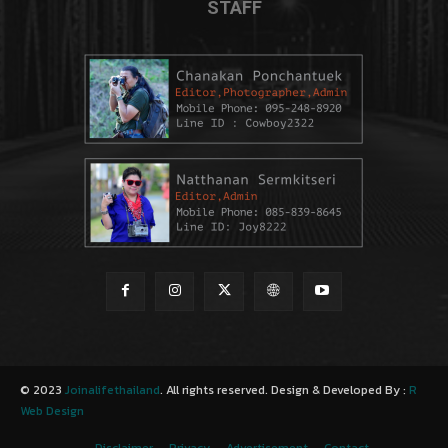
STAFF
© 2023
Joinalifethailand
. All rights reserved. Design & Developed By :
R
Web Design
Disclaimer
Privacy
Advertisement
Contact