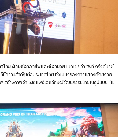
เทศไทย ฝ่ายกีฬาอาชีพและกีฬามวย
เปิดเผยว่า “พีที กรังด์ปรีซ์
 ที่มีความสำคัญต่อประเทศไทย ทั้งในแง่ของการแสดงศักยภาพ
ภาพ สร้างภาพจำ เผยแพร่เอกลักษณ์วัฒนธรรมไทยในรูปแบบ “โม