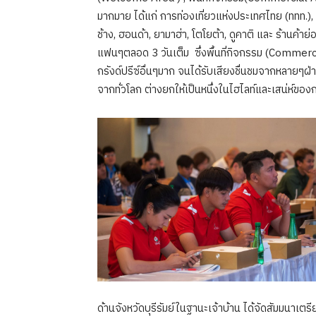
มากมาย ได้แก่ การท่องเที่ยวแห่งประเทศไทย (ททท.), 
ช้าง, ฮอนด้า, ยามาฮ่า, โตโยต้า, ดูคาติ และ ร้านค้าย
แฟนๆตลอด 3 วันเต็ม ซึ่งพื้นที่กิจกรรม (Commerc
กรังด์ปรีซ์อื่นๆมาก จนได้รับเสียงชื่นชมจากหลายๆฝ่
จากทั่วโลก ต่างยกให้เป็นหนึ่งในไฮไลท์และเสน่ห์ข
ด้านจังหวัดบุรีรัมย์ในฐานะเจ้าบ้าน ได้จัดสัมมนาเตร