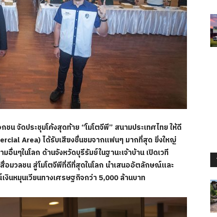
 จัดประชุมโค้งสุดท้าย “โมโตจีพี” สนามประเทศไทย ให้ดี
rcial Area)
ได้รับเสียงชื่นชมจากแฟนๆ มากที่สุด ยิ่งใหญ่
อื่นๆในโลก ด้านจังหวัดบุรีรัมย์ในฐานะเจ้าบ้าน เปิดเวที
ื่อมวลชน สู่โมโตจีพีที่ดีที่สุดในโลก นำเสนออัตลักษณ์และ
เงินหมุนเวียนทางเศรษฐกิจกว่า 5
,
000 ล้านบาท