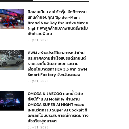
มิลเลนเนียม ออโต้ กรุ๊ป จัดกิจกรรม
แทนคำขอบคุณ ‘Spider-Man:
Brand New Day Exclusive Movie
Night’ พาลูกค้าชมภาพยนตร์ฟอร์ม
ยักษ์รอบพิเศษ
July 31, 2026
GWM สร้างประวัติศาสตร์หน้าใหม่
ประกาศความสำเร็จแบรนด์รถยนต์
รายแรกที่ผลิตชดเชยครบตาม
เงื่อนไขมาตรการ EV 3.5 จาก GWM
Smart Factory จังหวัดระยอง
July 31, 2026
OMODA & JAECOO ตอกย้ำวิสัย
ทัศน์ด้าน AI Mobility ผ่านงาน
OMODA SUPER AI NIGHT พร้อม
เผยนวัตกรรม Super AI Cockpit ที่
จะพลิกโฉมประสบการณ์การเดินทาง
อัจฉริยะสู่อนาคต
July 31, 2026