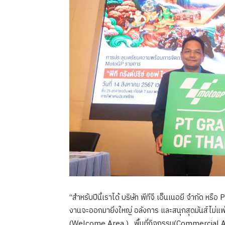
“สำหรับปีนี้เราได้ บริษัท พีทีจี เอ็นเนอยี จำกัด หรื
งานจะออกมายิ่งใหญ่ อลังการ และสนุกสุดมันส์ไม่แพ้
(Welcome Area ) , พื้นที่กิจกรรม(Commercial Area