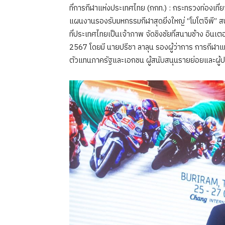
ที่การกีฬาแห่งประเทศไทย (กกท.) : กระทรวงท่องเท
แผนงานรองรับมหกรรมกีฬาสุดยิ่งใหญ่ “โมโตจีพี” ส
ที่ประเทศไทยเป็นเจ้าภาพ จัดชิงชัยที่สนามช้าง อินเตอ
2567 โดยมี นายปรีชา ลาลุน รองผู้ว่าการ การกีฬา
ตัวแทนภาครัฐและเอกชน ผู้สนับสนุนรายย่อยและผู้ป