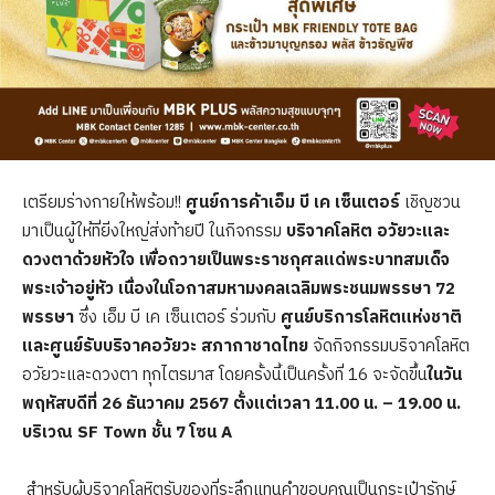
เตรียมร่างกายให้พร้อม!!
ศูนย์การค้าเอ็ม บี เค เซ็นเตอร์
เชิญชวน
มาเป็นผู้ให้ที่ยิ่งใหญ่ส่งท้ายปี ในกิจกรรม
บริจาคโลหิต อวัยวะและ
ดวงตาด้วยหัวใจ เพื่อถวายเป็นพระราชกุศลแด่พระบาทสมเด็จ
พระเจ้าอยู่หัว เนื่องในโอกาสมหามงคลเฉลิมพระชนมพรรษา 72
พรรษา
ซึ่ง เอ็ม บี เค เซ็นเตอร์ ร่วมกับ
ศูนย์บริการโลหิตแห่งชาติ
และศูนย์รับบริจาคอวัยวะ สภากาชาดไทย
จัดกิจกรรมบริจาคโลหิต
อวัยวะและดวงตา ทุกไตรมาส โดยครั้งนี้เป็นครั้งที่ 16 จะจัดขึ้น
ในวัน
พฤหัสบดีที่ 26 ธันวาคม 2567 ตั้งแต่เวลา 11.00 น. – 19.00 น.
บริเวณ SF Town ชั้น 7 โซน A
สำหรับผู้บริจาคโลหิตรับของที่ระลึกแทนคำขอบคุณเป็นกระเป๋ารักษ์