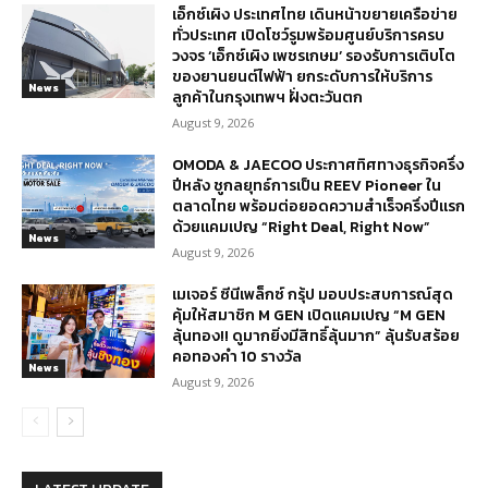
เอ็กซ์เผิง ประเทศไทย เดินหน้าขยายเครือข่าย
ทั่วประเทศ เปิดโชว์รูมพร้อมศูนย์บริการครบ
วงจร ‘เอ็กซ์เผิง เพชรเกษม’ รองรับการเติบโต
ของยานยนต์ไฟฟ้า ยกระดับการให้บริการ
News
ลูกค้าในกรุงเทพฯ ฝั่งตะวันตก
August 9, 2026
OMODA & JAECOO ประกาศทิศทางธุรกิจครึ่ง
ปีหลัง ชูกลยุทธ์การเป็น REEV Pioneer ใน
ตลาดไทย พร้อมต่อยอดความสำเร็จครึ่งปีแรก
ด้วยแคมเปญ “Right Deal, Right Now”
News
August 9, 2026
เมเจอร์ ซีนีเพล็กซ์ กรุ้ป มอบประสบการณ์สุด
คุ้มให้สมาชิก M GEN เปิดแคมเปญ “M GEN
ลุ้นทอง!! ดูมากยิ่งมีสิทธิ์ลุ้นมาก” ลุ้นรับสร้อย
คอทองคำ 10 รางวัล
News
August 9, 2026