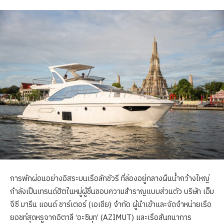
การพักผ่อนอย่างอิสระบนเรือลักชัวรี ที่ล่องอยู่กลางผืนน้ำกว้างใหญ่
กำลังเป็นเทรนด์ฮิตในหมู่ผู้ชื่นชอบความสำราญแบบส่วนตัว บริษัท เอ็ม
จีซี มารีน แอนด์ ชาร์เตอร์ (เอเชีย) จำกัด ผู้นำเข้าและจัดจำหน่ายเรือ
ยอชท์สุดหรูจากอิตาลี ‘อะซิมุท’ (AZIMUT) และเรือสันทนาการ