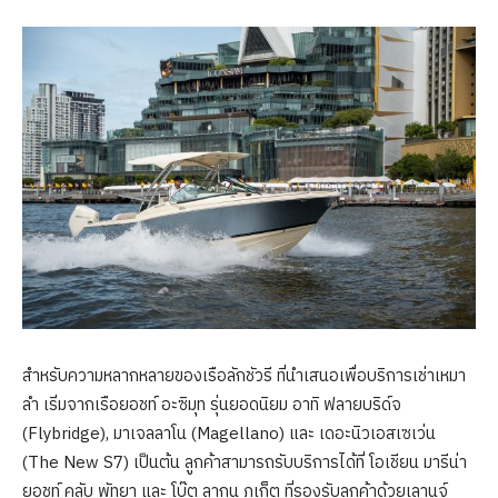
สำหรับความหลากหลายของเรือลักชัวรี ที่นำเสนอเพื่อบริการเช่าเหมา
ลำ เริ่มจากเรือยอชท์ อะซิมุท รุ่นยอดนิยม อาทิ ฟลายบริด์จ
(Flybridge), มาเจลลาโน (Magellano) และ เดอะนิวเอสเซเว่น
(The New S7) เป็นต้น ลูกค้าสามารถรับบริการได้ที่ โอเชียน มารีน่า
ยอชท์ คลับ พัทยา และ โบ๊ต ลากูน ภูเก็ต ที่รองรับลูกค้าด้วยเลานจ์