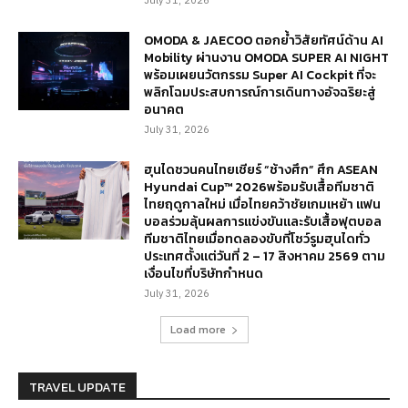
July 31, 2026
OMODA & JAECOO ตอกย้ำวิสัยทัศน์ด้าน AI
Mobility ผ่านงาน OMODA SUPER AI NIGHT
พร้อมเผยนวัตกรรม Super AI Cockpit ที่จะ
พลิกโฉมประสบการณ์การเดินทางอัจฉริยะสู่
อนาคต
July 31, 2026
ฮุนไดชวนคนไทยเชียร์ “ช้างศึก” ศึก ASEAN
Hyundai Cup™ 2026พร้อมรับเสื้อทีมชาติ
ไทยฤดูกาลใหม่ เมื่อไทยคว้าชัยเกมเหย้า แฟน
บอลร่วมลุ้นผลการแข่งขันและรับเสื้อฟุตบอล
ทีมชาติไทยเมื่อทดลองขับที่โชว์รูมฮุนไดทั่ว
ประเทศตั้งแต่วันที่ 2 – 17 สิงหาคม 2569 ตาม
เงื่อนไขที่บริษัทกำหนด
July 31, 2026
Load more
TRAVEL UPDATE