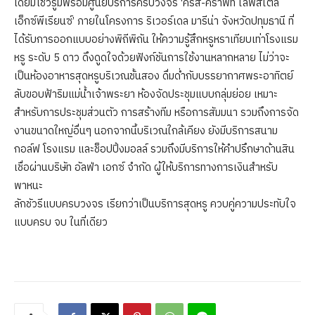
โดยมีโชว์รูมพร้อมศูนย์บริการครบวงจร ‘คริส-คราฟท์ ไลฟ์สไตล์
เอ็กซ์พีเรียนซ์’ ภายในโครงการ ริเวอร์เดล มารีน่า จังหวัดปทุมธานี ที่
ได้รับการออกแบบอย่างพิถีพิถัน ให้ความรู้สึกหรูหราเทียบเท่าโรงแรม
หรู ระดับ 5 ดาว ดึงดูดใจด้วยฟังก์ชันการใช้งานหลากหลาย ไม่ว่าจะ
เป็นห้องอาหารสุดหรูบริเวณชั้นสอง ดื่มด่ำกับบรรยากาศพระอาทิตย์
ลับขอบฟ้าริมแม่น้ำเจ้าพระยา ห้องจัดประชุมแบบกลุ่มย่อย เหมาะ
สำหรับการประชุมส่วนตัว การสร้างทีม หรือการสัมมนา รวมถึงการจัด
งานขนาดใหญ่อื่นๆ นอกจากนี้บริเวณใกล้เคียง ยังมีบริการสนาม
กอล์ฟ โรงแรม และช็อปปิ้งมอลล์ รวมถึงมีบริการให้คำปรึกษาด้านสิน
เชื่อผ่านบริษัท อัลฟ่า เอกซ์ จำกัด ผู้ให้บริการทางการเงินสำหรับ
พาหนะ
ลักชัวรีแบบครบวงจร เรียกว่าเป็นบริการสุดหรู ควบคู่ความประทับใจ
แบบครบ จบ ในที่เดียว