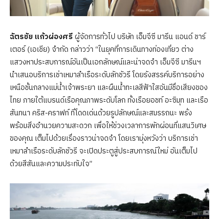
ฉัตรชัย แก้วผ่องศรี
ผู้จัดการทั่วไป บริษัท เอ็มจีซี มารีน แอนด์ ชาร์
เตอร์ (เอเชีย) จำกัด กล่าวว่า “ในยุคที่การเดินทางท่องเที่ยว ต่าง
แสวงหาประสบการณ์อันเป็นเอกลักษณ์และน่าจดจำ เอ็มจีซี มารีนฯ
นำเสนอบริการเช่าเหมาลำเรือระดับลักชัวรี โดยรังสรรค์บริการอย่าง
เหนือชั้นกลางแม่น้ำเจ้าพระยา และผืนน้ำทะเลสีฟ้าใสอันมีชื่อเสียงของ
ไทย ภายใต้แบรนด์เรือคุณภาพระดับโลก ทั้งเรือยอชท์ อะซิมุท และเรือ
สันทนา คริส-คราฟท์ ที่โดดเด่นด้วยรูปลักษณ์และสมรรถนะ พรั่ง
พร้อมสิ่งอำนวยความสะดวก เพื่อให้ช่วงเวลาการพักผ่อนที่แสนวิเศษ
ของคุณ เต็มไปด้วยเรื่องราวน่าจดจำ โดยเรามุ่งหวังว่า บริการเช่า
เหมาลำเรือระดับลักชัวรี จะเปิดประตูสู่ประสบการณ์ใหม่ อันเต็มไป
ด้วยสีสันและความประทับใจ”