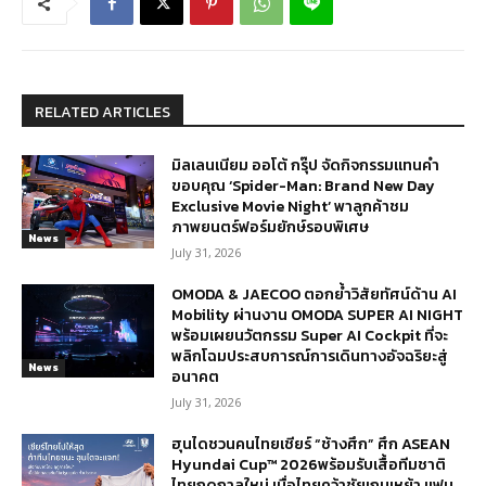
RELATED ARTICLES
มิลเลนเนียม ออโต้ กรุ๊ป จัดกิจกรรมแทนคำ
ขอบคุณ ‘Spider-Man: Brand New Day
Exclusive Movie Night’ พาลูกค้าชม
ภาพยนตร์ฟอร์มยักษ์รอบพิเศษ
News
July 31, 2026
OMODA & JAECOO ตอกย้ำวิสัยทัศน์ด้าน AI
Mobility ผ่านงาน OMODA SUPER AI NIGHT
พร้อมเผยนวัตกรรม Super AI Cockpit ที่จะ
พลิกโฉมประสบการณ์การเดินทางอัจฉริยะสู่
News
อนาคต
July 31, 2026
ฮุนไดชวนคนไทยเชียร์ “ช้างศึก” ศึก ASEAN
Hyundai Cup™ 2026พร้อมรับเสื้อทีมชาติ
ไทยฤดูกาลใหม่ เมื่อไทยคว้าชัยเกมเหย้า แฟน