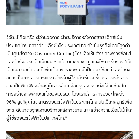
วิวัฒน์ กิจเครือ ผู้อำนวยการ ฝ่ายบริการหลังการขาย เอ็กซ์เผิง
ประเทศไทย กล่าวว่า “เอ็กซ์เผิง ประเทศไทย ดำเนินธุรกิจโดยมีลูกค้า
เป็นศูนย์กลาง (Customer Centric) โดยเล็งเห็นศักยภาพการซ่อมสี
และตัวถังของ เอ็มเอ็มเอสฯ ที่มีความเชี่ยวชาญ และให้การรับรอง ‘เอ็ม
เอ็มเอส บอดี้ แอนด์ เพ้นท์’ สาขาราชพฤกษ์ เป็นศูนย์ซ่อมสีและตัวถัง
อย่างเป็นทางการแห่งแรก สำหรับผู้ใช้ เอ็กซ์เผิง ซึ่งบริการหลังการ
ขายเป็นฟันเฟืองสำคัญในการขับเคลื่อนธุรกิจ รวมถึงมีส่วนช่วยใน
การสร้างภาพลักษณ์ที่ดีของแบรนด์ โดยเรามีการสำรองอะไหล่ถึง
96% สูงที่สุดในตลาดรถยนต์ไฟฟ้าในประเทศไทย นับเป็นกลยุทธ์เพื่อ
ยกระดับมาตรฐานงานบริการหลังการขาย และสร้างความเชื่อมั่นให้แก่
ผู้ใช้รถยนต์ไฟฟ้าในประเทศไทย”