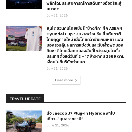
พลิกโฉมประสบการณ์การเดินทางอัจฉริยะสู่
อนาคต
July 31, 2026
ฮุนไดชวนคนไทยเชียร์ “ช้างศึก” ศึก ASEAN
Hyundai Cup™ 2026พร้อมรับเสื้อทีมชาติ
ไทยฤดูกาลใหม่ เมื่อไทยคว้าชัยเกมเหย้า แฟน
บอลร่วมลุ้นผลการแข่งขันและรับเสื้อฟุตบอล
ทีมชาติไทยเมื่อทดลองขับที่โชว์รูมฮุนไดทั่ว
ประเทศตั้งแต่วันที่ 2 – 17 สิงหาคม 2569 ตาม
เงื่อนไขที่บริษัทกำหนด
July 31, 2026
Load more
TRAVEL UPDATE
นั่ง Jaecoo J7 Plug-in Hybride พาไป
เที่ยว…”อุบลราชธานี”
June 21, 2026