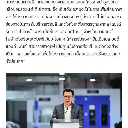
นิยมรถยนต์ไฟฟ้าที่เพิ่มขึ้นอย่างต่อเนื่อง ส่งผลให้ธุรกิจบำรุงรักษา
หรือซ่อมรถยนต์เติบโตตาม ซึ่ง เอ็มเอ็มเอส มุ่งมั่นในการเพิ่มศักยภาพ
การให้บริการอย่างต่อเนื่อง วันนี้ทางบริษัทฯ รู้สึกยินดีที่ได้นำเสนออีก
ช่องทางในการรับบริการซ่อมสีและตัวถังระดับมาตรฐานสากล โดยได้
รับความไว้วางใจจาก เอ็กซ์เผิง ประเทศไทย ผู้จำหน่ายยานยนต์
ไฟฟ้าอัจฉริยะระดับพรีเมียม-ไฮเทค ให้การรับรอง ‘เอ็มเอ็มเอส บอดี้
แอนด์ เพ้นท์’ สาขาราชพฤกษ์ เป็นศูนย์บริการซ่อมสีและตัวถังอย่าง
เป็นทางการแห่งแรก เพื่อให้บริการลูกค้า เอ็กซ์เผิง ย่านฝั่งธนบุรีและ
ทั่วประเทศ”