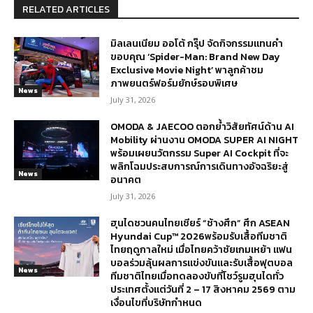
RELATED ARTICLES
มิลเลนเนียม ออโต้ กรุ๊ป จัดกิจกรรมแทนคำ
ขอบคุณ ‘Spider-Man: Brand New Day
Exclusive Movie Night’ พาลูกค้าชม
ภาพยนตร์ฟอร์มยักษ์รอบพิเศษ
News
July 31, 2026
OMODA & JAECOO ตอกย้ำวิสัยทัศน์ด้าน AI
Mobility ผ่านงาน OMODA SUPER AI NIGHT
พร้อมเผยนวัตกรรม Super AI Cockpit ที่จะ
พลิกโฉมประสบการณ์การเดินทางอัจฉริยะสู่
News
อนาคต
July 31, 2026
ฮุนไดชวนคนไทยเชียร์ “ช้างศึก” ศึก ASEAN
Hyundai Cup™ 2026พร้อมรับเสื้อทีมชาติ
ไทยฤดูกาลใหม่ เมื่อไทยคว้าชัยเกมเหย้า แฟน
บอลร่วมลุ้นผลการแข่งขันและรับเสื้อฟุตบอล
News
ทีมชาติไทยเมื่อทดลองขับที่โชว์รูมฮุนไดทั่ว
ประเทศตั้งแต่วันที่ 2 – 17 สิงหาคม 2569 ตาม
เงื่อนไขที่บริษัทกำหนด