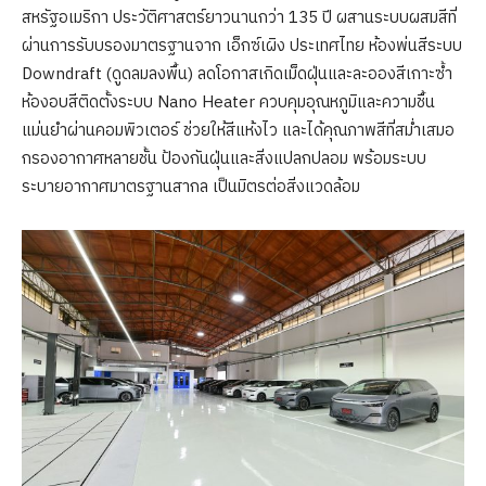
สหรัฐอเมริกา ประวัติศาสตร์ยาวนานกว่า 135 ปี ผสานระบบผสมสีที่
ผ่านการรับบรองมาตรฐานจาก เอ็กซ์เผิง ประเทศไทย ห้องพ่นสีระบบ
Downdraft (ดูดลมลงพื้น) ลดโอกาสเกิดเม็ดฝุ่นและละอองสีเกาะซ้ำ
ห้องอบสีติดตั้งระบบ Nano Heater ควบคุมอุณหภูมิและความชื้น
แม่นยำผ่านคอมพิวเตอร์ ช่วยให้สีแห้งไว และได้คุณภาพสีที่สม่ำเสมอ
กรองอากาศหลายชั้น ป้องกันฝุ่นและสิ่งแปลกปลอม พร้อมระบบ
ระบายอากาศมาตรฐานสากล เป็นมิตรต่อสิ่งแวดล้อม