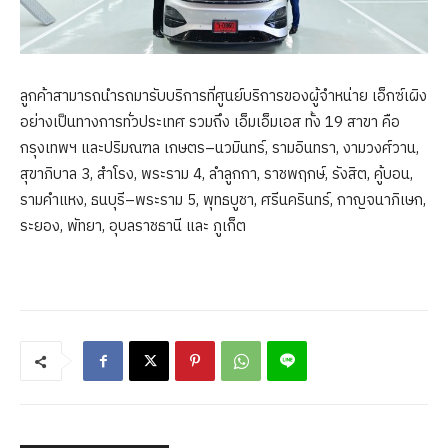
ลูกค้าสามารถนำรถมารับบริการที่ศูนย์บริการของผู้จำหน่าย เอ็กซ์เผิง
อย่างเป็นทางการทั่วประเทศ รวมถึง เอ็มเอ็มเอส ทั้ง 19 สาขา คือ
กรุงเทพฯ และปริมณฑล เกษตร–นวมินทร์, รามอินทรา, งามวงศ์วาน,
สุขาภิบาล 3, สําโรง, พระราม 4, ลำลูกกา, ราชพฤกษ์, รังสิต, คู้บอน,
รามคำแหง, ธนบุรี–พระราม 5, พุทธบูชา, ศรีนครินทร์, กาญจนาภิเษก,
ระยอง, พัทยา, อุบลราชธานี และ ภูเก็ต