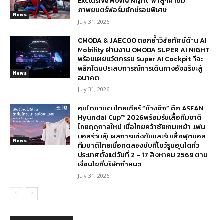
Exclusive Movie Night’ พาลูกค้าชม
ภาพยนตร์ฟอร์มยักษ์รอบพิเศษ
News
July 31, 2026
OMODA & JAECOO ตอกย้ำวิสัยทัศน์ด้าน AI
Mobility ผ่านงาน OMODA SUPER AI NIGHT
พร้อมเผยนวัตกรรม Super AI Cockpit ที่จะ
พลิกโฉมประสบการณ์การเดินทางอัจฉริยะสู่
News
อนาคต
July 31, 2026
ฮุนไดชวนคนไทยเชียร์ “ช้างศึก” ศึก ASEAN
Hyundai Cup™ 2026พร้อมรับเสื้อทีมชาติ
ไทยฤดูกาลใหม่ เมื่อไทยคว้าชัยเกมเหย้า แฟน
บอลร่วมลุ้นผลการแข่งขันและรับเสื้อฟุตบอล
News
ทีมชาติไทยเมื่อทดลองขับที่โชว์รูมฮุนไดทั่ว
ประเทศตั้งแต่วันที่ 2 – 17 สิงหาคม 2569 ตาม
เงื่อนไขที่บริษัทกำหนด
July 31, 2026