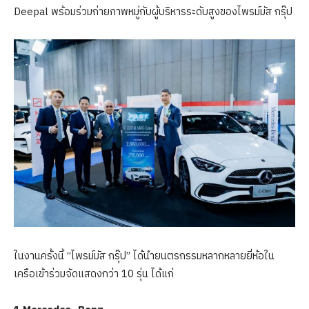
Deepal พร้อมร่วมถ่ายภาพหมู่กับผู้บริหารระดับสูงของไพรม์มัส กรุ๊ป
ในงานครั้งนี้ “ไพรม์มัส กรุ๊ป” ได้นำยนตรกรรมหลากหลายยี่ห้อใน
เครือเข้าร่วมจัดแสดงกว่า 10 รุ่น ได้แก่