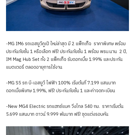
-MG IM6 รถเอสยูวีคูเป้ ใหม่ล่าสุด มี 2 แพ็กเก็จ ราคาพิเศษ พร้อม
ประกันภัยชั้น 1 หรือเลือก ฟรี! ประกันภัยชั้น 1 พร้อม พรบ.นาน 2 ปี,
IM Mag Hub Set ทั้ง 2 แพ็คเก็จ รับดอกเบี้ย 1.99% และประกัน
แบตเตอรี่ ตลอดอายุการใช้งาน
-MG S5 รถ บี-เอสยูวี ไฟฟ้า 100% เริ่มต้นที่ 7.199 แสนบาท
ดอกเบี้ยพิเศษ 1.99%, ฟรี! ประกันภัยชั้น 1 และค่าจดทะเบียน
-New MG4 Electric รถแฮทช์แบค วิ่งไกล 540 กม. ราคาเริ่มต้น
5.699 แสนบาท ดาวน์ 9.999 พันบาท ฟรี! ชุดแต่งรอบคัน