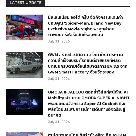
LATEST UPDATE
มิลเลนเนียม ออโต้ กรุ๊ป จัดกิจกรรมแทนคำ
ขอบคุณ ‘Spider-Man: Brand New Day
Exclusive Movie Night’ พาลูกค้าชม
ภาพยนตร์ฟอร์มยักษ์รอบพิเศษ
July 31, 2026
GWM สร้างประวัติศาสตร์หน้าใหม่ ประกาศ
ความสำเร็จแบรนด์รถยนต์รายแรกที่ผลิต
ชดเชยครบตามเงื่อนไขมาตรการ EV 3.5 จาก
GWM Smart Factory จังหวัดระยอง
July 31, 2026
OMODA & JAECOO ตอกย้ำวิสัยทัศน์ด้าน AI
Mobility ผ่านงาน OMODA SUPER AI NIGHT
พร้อมเผยนวัตกรรม Super AI Cockpit ที่จะ
พลิกโฉมประสบการณ์การเดินทางอัจฉริยะสู่
อนาคต
July 31, 2026
ฮุนไดชวนคนไทยเชียร์ “ช้างศึก” ศึก ASEAN