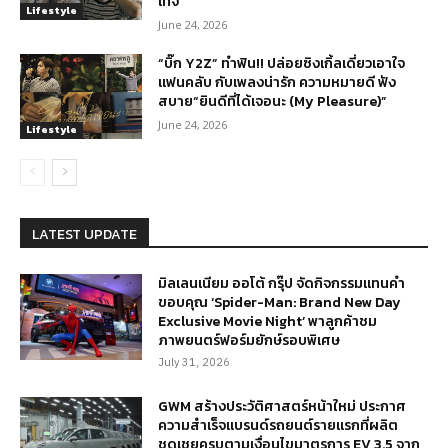
เทจ
Lifestyle
June 24, 2026
“บิ๊ก Y2Z” ทำฟิน!! ปล่อยซิงเกิ้ลเดี่ยวเอาใจ
แฟนคลับ กับเพลงน่ารัก ความหมายดี ฟัง
สบาย“ยินดีที่ได้เจอนะ (My Pleasure)”
June 24, 2026
Lifestyle
LATEST UPDATE
มิลเลนเนียม ออโต้ กรุ๊ป จัดกิจกรรมแทนคำ
ขอบคุณ ‘Spider-Man: Brand New Day
Exclusive Movie Night’ พาลูกค้าชม
ภาพยนตร์ฟอร์มยักษ์รอบพิเศษ
July 31, 2026
GWM สร้างประวัติศาสตร์หน้าใหม่ ประกาศ
ความสำเร็จแบรนด์รถยนต์รายแรกที่ผลิต
ชดเชยครบตามเงื่อนไขมาตรการ EV 3.5 จาก