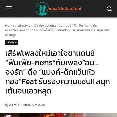
Home
Lifestyle
เสิร์ฟเพลงใหม่เอาใจขาเเดนซ์ "ฟีมเฟีย-กชกร”กับ
เพลง"อม...จงรัก" ดึง "แบงค์-ด็กแว๊นหัวทอง”Feat รับรองความแซ่บ!! สนุกเต้นจน
เอวหลุด
Lifestyle
เสิร์ฟเพลงใหม่เอาใจขาเเดนซ์
“ฟีมเฟีย-กชกร”กับเพลง”อม…
จงรัก” ดึง “แบงค์-ด็กแว๊นหัว
ทอง”Feat รับรองความแซ่บ!! สนุก
เต้นจนเอวหลุด
By
Admin
February 9, 2025