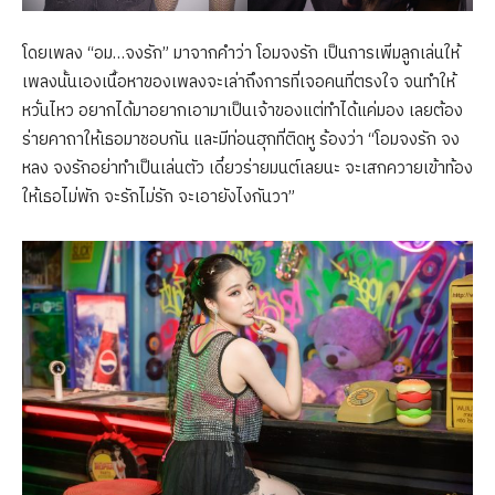
โดยเพลง “อม…จงรัก” มาจากคำว่า โอมจงรัก เป็นการเพิ่มลูกเล่นให้
เพลงนั้นเองเนื้อหาของเพลงจะเล่าถึงการที่เจอคนที่ตรงใจ จนทำให้
หวั่นไหว อยากได้มาอยากเอามาเป็นเจ้าของแต่ทำได้แค่มอง เลยต้อง
ร่ายคาถาให้เธอมาชอบกัน และมีท่อนฮุกที่ติดหู ร้องว่า “โอมจงรัก จง
หลง จงรักอย่าทำเป็นเล่นตัว เดี๋ยวร่ายมนต์เลยนะ จะเสกควายเข้าท้อง
ให้เธอไม่พัก จะรักไม่รัก จะเอายังไงกันวา”