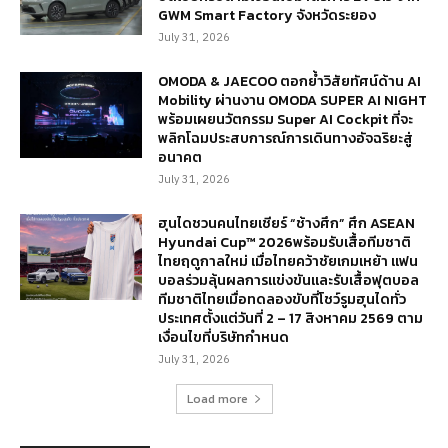
GWM Smart Factory จังหวัดระยอง
July 31, 2026
OMODA & JAECOO ตอกย้ำวิสัยทัศน์ด้าน AI
Mobility ผ่านงาน OMODA SUPER AI NIGHT
พร้อมเผยนวัตกรรม Super AI Cockpit ที่จะ
พลิกโฉมประสบการณ์การเดินทางอัจฉริยะสู่
อนาคต
July 31, 2026
ฮุนไดชวนคนไทยเชียร์ “ช้างศึก” ศึก ASEAN
Hyundai Cup™ 2026พร้อมรับเสื้อทีมชาติ
ไทยฤดูกาลใหม่ เมื่อไทยคว้าชัยเกมเหย้า แฟน
บอลร่วมลุ้นผลการแข่งขันและรับเสื้อฟุตบอล
ทีมชาติไทยเมื่อทดลองขับที่โชว์รูมฮุนไดทั่ว
ประเทศตั้งแต่วันที่ 2 – 17 สิงหาคม 2569 ตาม
เงื่อนไขที่บริษัทกำหนด
July 31, 2026
Load more