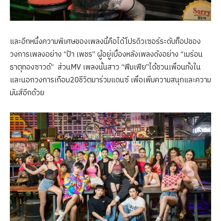
และอีกหนึ่งความพิเศษของเพลงนี้คือได้โปรดิวเซอร์ระดับท็อปของ
วงการเพลงอย่าง “ป้า เพชร” ผู้อยู่เบื้องหลังเพลงดังอย่าง “เมร่อน
ธาตุทองซาวด์” ส่วนMV เพลงนั้นสาว “ฟีมเฟีย”ได้ชวนเพื่อนทั้งใน
และนอกวงการเกือบ20ชีวิตมาร่วมแดนซ์ เพื่อเพิ่มความสนุกและความ
มันส์อีกด้วย