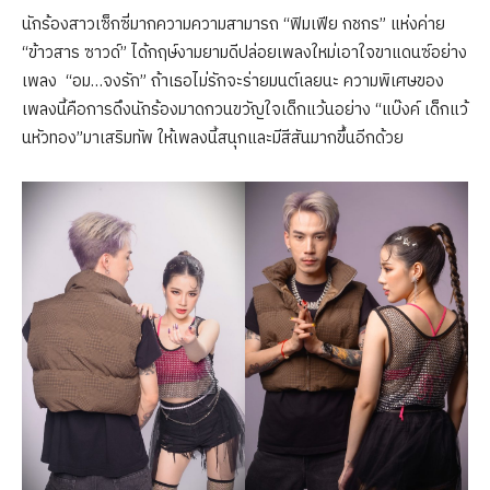
นักร้องสาวเซ็กซี่มากความความสามารถ “ฟิมเฟีย กชกร” แห่งค่าย
“ข้าวสาร ซาวด์” ได้กฤษ์งามยามดีปล่อยเพลงใหม่เอาใจขาแดนซ์อย่าง
เพลง “อม…จงรัก” ถ้าเธอไม่รักจะร่ายมนต์เลยนะ ความพิเศษของ
เพลงนี้คือการดึงนักร้องมาดกวนขวัญใจเด็กแว้นอย่าง “แบ๊งค์ เด็กแว้
นหัวทอง”มาเสริมทัพ ให้เพลงนี้สนุกและมีสีสันมากขึ้นอีกด้วย