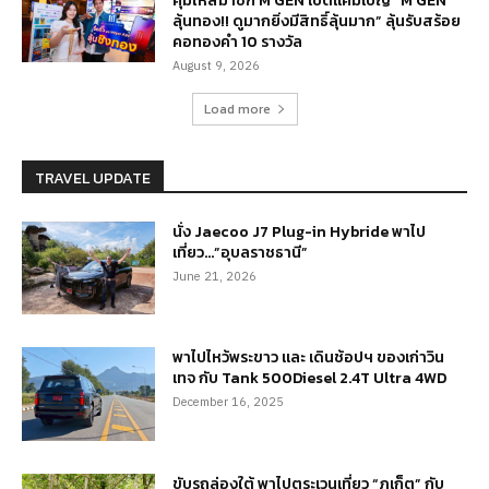
คุ้มให้สมาชิก M GEN เปิดแคมเปญ “M GEN
ลุ้นทอง!! ดูมากยิ่งมีสิทธิ์ลุ้นมาก” ลุ้นรับสร้อย
คอทองคำ 10 รางวัล
August 9, 2026
Load more
TRAVEL UPDATE
นั่ง Jaecoo J7 Plug-in Hybride พาไป
เที่ยว…”อุบลราชธานี”
June 21, 2026
พาไปไหว้พระขาว และ เดินช้อปฯ ของเก่าวิน
เทจ กับ Tank 500Diesel 2.4T Ultra 4WD
December 16, 2025
ขับรถล่องใต้ พาไปตระเวนเที่ยว “ภูเก็ต” กับ