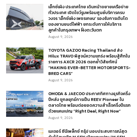
เอ็กซ์เผิง ประเทศไทย เดินหน้าขยายเครือข่าย
ทั่วประเทศ เปิดโชว์รูมพร้อมศูนย์บริการครบ
วงจร ‘เอ็กซ์เผิง เพชรเกษม’ รองรับการเติบโต
ของยานยนต์ไฟฟ้า ยกระดับการให้บริการ
ลูกค้าในกรุงเทพฯ ฝั่งตะวันตก
August 9, 2026
TOYOTA GAZOO Racing Thailand ส่ง
Hilux TRAVO พิสูจน์ความแกร่ง พร้อมสู้ศึกใน
รายการ AXCR 2026 ตอกย้ำวิสัยทัศน์
“MAKING EVER-BETTER MOTORSPORTS-
BRED CARS”
August 9, 2026
OMODA & JAECOO ประกาศทิศทางธุรกิจครึ่ง
ปีหลัง ชูกลยุทธ์การเป็น REEV Pioneer ใน
ตลาดไทย พร้อมต่อยอดความสำเร็จครึ่งปีแรก
ด้วยแคมเปญ “Right Deal, Right Now”
August 9, 2026
เมเจอร์ ซีนีเพล็กซ์ กรุ้ป มอบประสบการณ์สุด